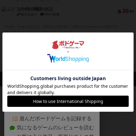
紹介文なし
0件の投稿
ふたつの城の物語
39
PT
紹介文あり
6件の投稿
※Apple、Apple のロゴ は、米国および他の国々で登録されたApple Inc.の商標です。
※App Store は、Apple Inc.のサービスマークです。
※Android は、グーグル インコーポレイテッドの商標または登録商標です。
※Google Play とそのロゴは、Google Inc.の商標または登録商標です。
閉じる
ボドゲーマTOP
ボドとも一覧
kujiraika
マイボードゲーム
評価し
ボドゲーマTOP
ボードゲームのプレイ履歴を記録し
て、
ボードゲームを検索する
自分のデータを管理しませんか？
約75,000人
がボドゲーマを利用中！
ボードゲームの新着レビュー
遊んだボードゲームを記録する
ボードゲーム会情報
気になるゲームのレビューを読む