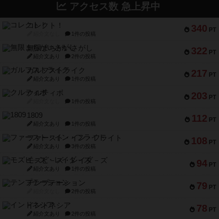
アクセス数 急上昇中
コレクト！
340
PT
紹介文なし
1件の投稿
無限まちがいさがし
322
PT
紹介文あり
2件の投稿
ガルフストライク
217
PT
紹介文あり
1件の投稿
クルティボ
203
PT
紹介文なし
1件の投稿
1809
112
PT
紹介文あり
1件の投稿
ファースト・イン・フライト
108
PT
紹介文あり
3件の投稿
モズビ－ズ・レイダ－ズ
94
PT
紹介文あり
1件の投稿
テンプテーション
79
PT
紹介文なし
2件の投稿
インドネシア
78
PT
紹介文あり
2件の投稿