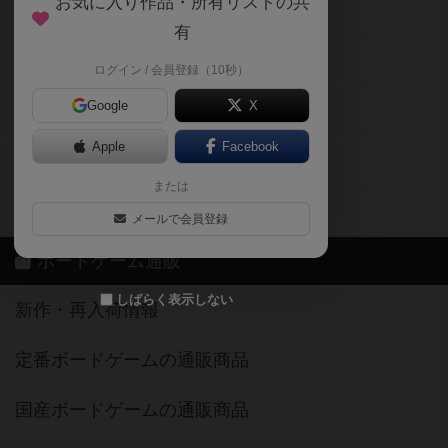
お気に入り作品・所有リストの共
メカニクス特集
有
掲示板・トピックス
ログイン / 会員登録（10秒）
Google
X
ボドとも・会員一覧
Apple
Facebook
ボードゲーム業界コラム
または
ボドゲーマご利用案内
メールで会員登録
ボードゲーム通販
しばらく表示しない
新作・再入荷情報
定番ボードゲームの通販商品
国産ボードゲームの通販商品