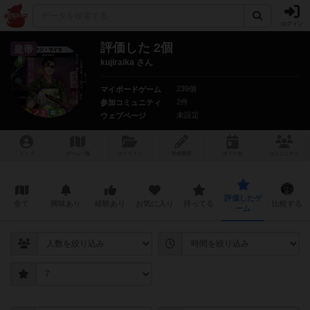
ログイン
評価した 2個
皇帝
kujiraika さん
239個
マイボードゲーム
2件
参加コミュニティ
未設定
ウェブページ
トップ
ゲーム一覧
マイリスト
投稿履歴
ボ
ドゲ
会
コミュニティ
評価したゲ
全て
興味あり
経験あり
お気に入り
持ってる
比較する
ーム