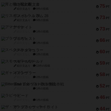
宵と暁の呪文書
75
PT
紹介文あり
8件の投稿
リスボン・トラム 28
73
PT
紹介文あり
9件の投稿
アマナイト
73
PT
紹介文なし
1件の投稿
ブラヴェスト
66
PT
紹介文なし
1件の投稿
スペクタキュラー
60
PT
紹介文なし
1件の投稿
スモールワールド
59
PT
紹介文あり
13件の投稿
ギャンブラー
58
PT
紹介文なし
2件の投稿
Bitter End ブタペスト救出作戦
52
PT
紹介文なし
1件の投稿
ラピード
46
PT
紹介文なし
1件の投稿
ザ・フラッフィー・ライト
44
PT