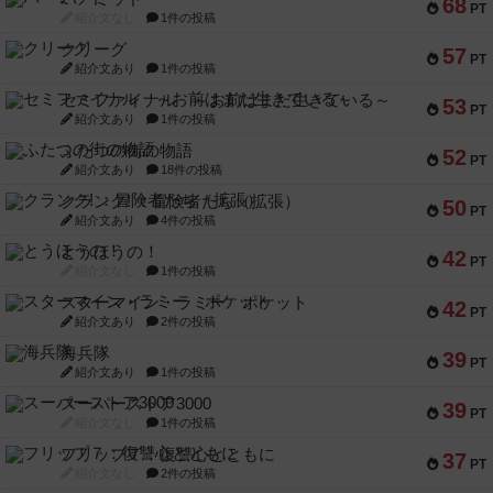
68
PT
紹介文なし
1件の投稿
クリーグ
57
PT
紹介文あり
1件の投稿
セミファイナル ～お前はまだ生きている～
53
PT
紹介文あり
1件の投稿
ふたつの街の物語
52
PT
紹介文あり
18件の投稿
クランク! ：冒険者たち（拡張）
50
PT
紹介文あり
4件の投稿
とうほうの！
42
PT
紹介文なし
1件の投稿
スターマイン・ラミー ポケット
42
PT
紹介文あり
2件の投稿
海兵隊
39
PT
紹介文あり
1件の投稿
スーパーストア3000
39
PT
紹介文なし
1件の投稿
フリップ７：復讐心とともに
37
PT
紹介文なし
2件の投稿