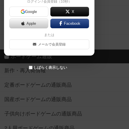
ログイン / 会員登録（10秒）
Google
X
ボドとも・会員一覧
Apple
Facebook
ボードゲーム業界コラム
または
ボドゲーマご利用案内
メールで会員登録
ボードゲーム通販
しばらく表示しない
新作・再入荷情報
定番ボードゲームの通販商品
国産ボードゲームの通販商品
子供向けボードゲームの通販商品
2人用ボードゲームの通販商品