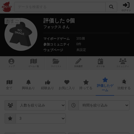
ログイン
評価した 0個
たまご
フォックス さん
101個
マイボードゲーム
0件
参加コミュニティ
未設定
ウェブページ
トップ
ゲーム一覧
マイリスト
投稿履歴
ボ
ドゲ
会
コミュニティ
評価したゲ
全て
興味あり
経験あり
お気に入り
持ってる
比較する
ーム