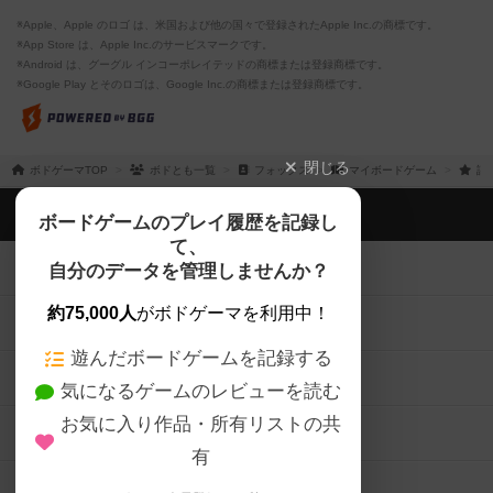
※Apple、Apple のロゴ は、米国および他の国々で登録されたApple Inc.の商標です。
※App Store は、Apple Inc.のサービスマークです。
※Android は、グーグル インコーポレイテッドの商標または登録商標です。
※Google Play とそのロゴは、Google Inc.の商標または登録商標です。
閉じる
ボドゲーマTOP
ボドとも一覧
フォックス
マイボードゲーム
評
ボドゲーマTOP
ボードゲームのプレイ履歴を記録し
て、
ボードゲームを検索する
自分のデータを管理しませんか？
約75,000人
がボドゲーマを利用中！
ボードゲームの新着レビュー
遊んだボードゲームを記録する
ボードゲーム会情報
気になるゲームのレビューを読む
お気に入り作品・所有リストの共
メカニクス特集
有
掲示板・トピックス