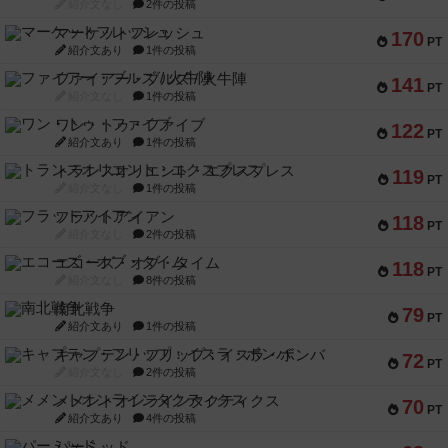
紹介文なし
2件の投稿
マーケットフレッシュ
170
PT
紹介文あり
1件の投稿
ファイアー・ブルズ / 火牛陣
141
PT
紹介文なし
1件の投稿
ワン・トゥ・ファイブ
122
PT
紹介文あり
1件の投稿
トランスオリエント・エクスプレス
119
PT
紹介文なし
1件の投稿
フラットアイアン
118
PT
紹介文なし
2件の投稿
エコーズ・オブ・タイム
118
PT
紹介文なし
8件の投稿
南北戦争
79
PT
紹介文あり
1件の投稿
キャプテン・フリップ：イスラ・ボンバ
72
PT
紹介文なし
2件の投稿
メメントオンラインタクティクス
70
PT
紹介文あり
4件の投稿
パーミッド