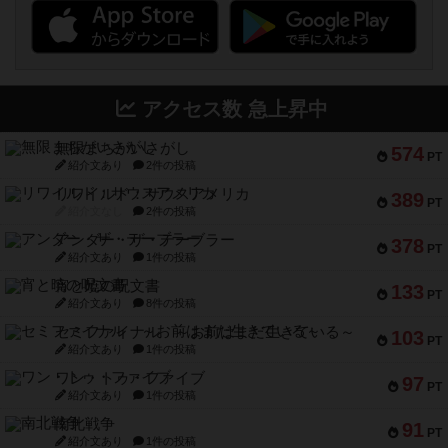
アクセス数 急上昇中
無限まちがいさがし
574
PT
紹介文あり
2件の投稿
リワイルド：サウスアメリカ
389
PT
紹介文なし
2件の投稿
アンダー・ザ・テーブラー
378
PT
紹介文あり
1件の投稿
宵と暁の呪文書
133
PT
紹介文あり
8件の投稿
セミファイナル ～お前はまだ生きている～
103
PT
紹介文あり
1件の投稿
ワン・トゥ・ファイブ
97
PT
紹介文あり
1件の投稿
南北戦争
91
PT
紹介文あり
1件の投稿