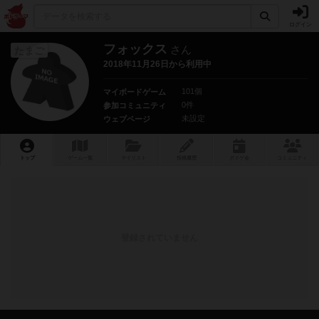
ログイン
フォックス
さん
たまご
2018年11月26日から利用中
101個
マイボードゲーム
0件
参加コミュニティ
未設定
ウェブページ
トップ
ゲーム一覧
マイリスト
投稿履歴
ボ
ドゲ
会
コミュニティ
登録されていません