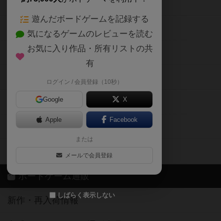
ボードゲームの新着レビュー
遊んだボードゲームを記録する
ボードゲーム会情報
気になるゲームのレビューを読む
お気に入り作品・所有リストの共
メカニクス特集
有
掲示板・トピックス
ログイン / 会員登録（10秒）
Google
X
ボドとも・会員一覧
Apple
Facebook
ボードゲーム業界コラム
または
ボドゲーマご利用案内
メールで会員登録
ボードゲーム通販
しばらく表示しない
新作・再入荷情報