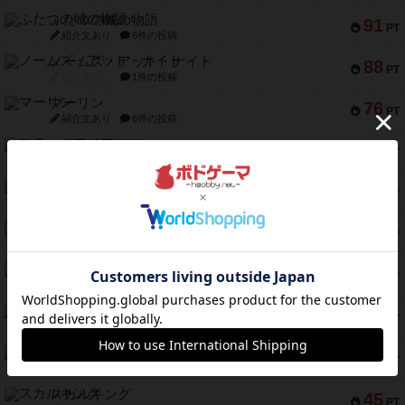
ふたつの城の物語
91
PT
紹介文あり
6件の投稿
ノームズ・アット・ナイト
88
PT
紹介文なし
1件の投稿
マーリン
76
PT
紹介文あり
6件の投稿
フラットアイアン
75
PT
紹介文なし
2件の投稿
トランスオリエント・エクスプレス
70
PT
紹介文なし
1件の投稿
アンブッシュ！：ムーブアウト！
59
PT
紹介文あり
1件の投稿
キャプテン・フリップ：イスラ・ボンバ
51
PT
紹介文なし
2件の投稿
ガルフストライク
46
PT
紹介文あり
1件の投稿
エコーズ・オブ・タイム
45
PT
紹介文なし
8件の投稿
スカルキング
45
PT