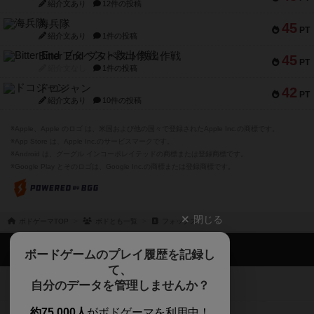
紹介文あり
12件の投稿
海兵隊
45
PT
紹介文あり
1件の投稿
Bitter End ブタペスト救出作戦
45
PT
紹介文なし
1件の投稿
ドコジャン
42
PT
紹介文あり
10件の投稿
※Apple、Apple のロゴ は、米国および他の国々で登録されたApple Inc.の商標です。
※App Store は、Apple Inc.のサービスマークです。
※Android は、グーグル インコーポレイテッドの商標または登録商標です。
※Google Play とそのロゴは、Google Inc.の商標または登録商標です。
閉じる
ボドゲーマTOP
ボドとも一覧
フォックス
ボドゲーマTOP
ボードゲームのプレイ履歴を記録し
て、
ボードゲームを検索する
自分のデータを管理しませんか？
約75,000人
がボドゲーマを利用中！