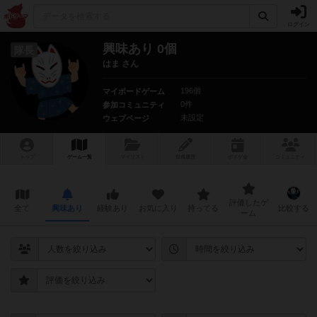
ログイン
興味あり 0個
隊長
はま さん
196個
マイボードゲーム
0件
参加コミュニティ
未設定
ウェブページ
トップ
ゲーム一覧
マイリスト
投稿履歴
ボ
ドゲ
会
コミュニティ
評価したゲ
全て
興味あり
経験あり
お気に入り
持ってる
比較する
ーム