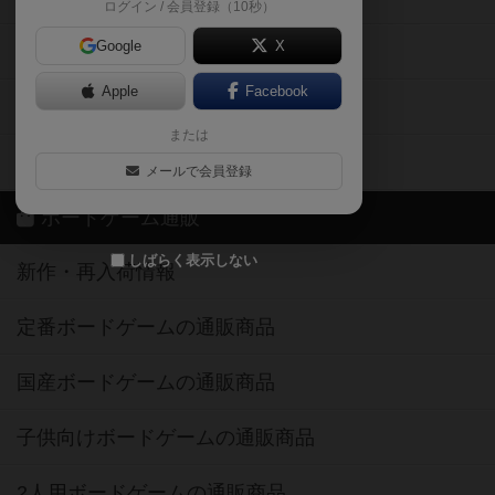
ログイン / 会員登録（10秒）
Google
X
ボドとも・会員一覧
Apple
Facebook
ボードゲーム業界コラム
または
ボドゲーマご利用案内
メールで会員登録
ボードゲーム通販
しばらく表示しない
新作・再入荷情報
定番ボードゲームの通販商品
国産ボードゲームの通販商品
子供向けボードゲームの通販商品
2人用ボードゲームの通販商品