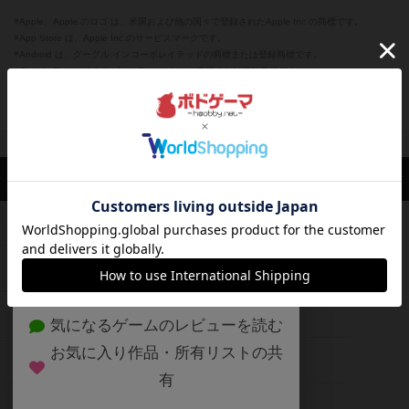
※Apple、Apple のロゴ は、米国および他の国々で登録されたApple Inc.の商標です。
※App Store は、Apple Inc.のサービスマークです。
※Android は、グーグル インコーポレイテッドの商標または登録商標です。
※Google Play とそのロゴは、Google Inc.の商標または登録商標です。
閉じる
ボドゲーマTOP
ボドとも一覧
はま
マイボードゲーム
興味あり
ボドゲーマTOP
ボードゲームのプレイ履歴を記録し
て、
ボードゲームを検索する
自分のデータを管理しませんか？
約75,000人
がボドゲーマを利用中！
ボードゲームの新着レビュー
遊んだボードゲームを記録する
ボードゲーム会情報
気になるゲームのレビューを読む
お気に入り作品・所有リストの共
メカニクス特集
有
掲示板・トピックス