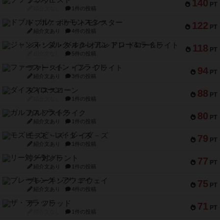
ブラヴェスト
140
PT
紹介文なし
1件の投稿
ドブル：ポケットモンスター
122
PT
紹介文あり
4件の投稿
ジャンヌ・ダルク-オルレアン ドロー＆ライト
118
PT
紹介文なし
5件の投稿
ファースト・イン・フライト
94
PT
紹介文あり
3件の投稿
ダイススローン
88
PT
紹介文なし
1件の投稿
ガルフストライク
80
PT
紹介文あり
1件の投稿
モズビ－ズ・レイダ－ズ
79
PT
紹介文あり
1件の投稿
リー対グラント
77
PT
紹介文あり
1件の投稿
ブレーキング・アウェイ
75
PT
紹介文あり
4件の投稿
ザ・フラッド
71
PT
紹介文なし
1件の投稿