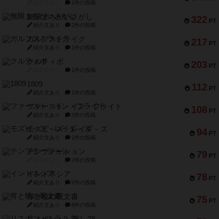
紹介文なし
1件の投稿
無限まちがいさがし
322
PT
紹介文あり
2件の投稿
ガルフストライク
217
PT
紹介文あり
1件の投稿
クルティボ
203
PT
紹介文なし
1件の投稿
1809
112
PT
紹介文あり
1件の投稿
ファースト・イン・フライト
108
PT
紹介文あり
3件の投稿
モズビ－ズ・レイダ－ズ
94
PT
紹介文あり
1件の投稿
テンプテーション
79
PT
紹介文なし
2件の投稿
インドネシア
78
PT
紹介文あり
2件の投稿
宵と暁の呪文書
75
PT
紹介文あり
8件の投稿