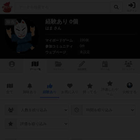
ログイン
経験あり 0個
隊長
はま さん
196個
マイボードゲーム
0件
参加コミュニティ
未設定
ウェブページ
トップ
ゲーム一覧
マイリスト
投稿履歴
ボ
ドゲ
会
コミュニティ
評価したゲ
全て
興味あり
経験あり
お気に入り
持ってる
比較する
ーム