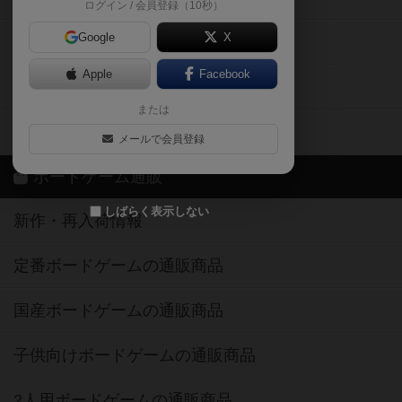
ログイン / 会員登録（10秒）
Google
X
ボドとも・会員一覧
Apple
Facebook
ボードゲーム業界コラム
または
ボドゲーマご利用案内
メールで会員登録
ボードゲーム通販
しばらく表示しない
新作・再入荷情報
定番ボードゲームの通販商品
国産ボードゲームの通販商品
子供向けボードゲームの通販商品
2人用ボードゲームの通販商品