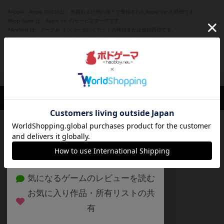
※Apple、Apple のロゴ は、米国および他の国々で登録されたApple Inc.の商標です。
※App Store は、Apple Inc.のサービスマークです。
※Android は、グーグル インコーポレイテッドの商標または登録商標です。
※Google Play とそのロゴは、Google Inc.の商標または登録商標です。
閉じる
ボドゲーマTOP
ボドとも一覧
はま
マイボードゲーム
経験あり
ボドゲーマTOP
ボードゲームのプレイ履歴を記録し
て、
ボードゲームを検索する
自分のデータを管理しませんか？
約75,000人
がボドゲーマを利用中！
ボードゲームの新着レビュー
遊んだボードゲームを記録する
ボードゲーム会情報
気になるゲームのレビューを読む
お気に入り作品・所有リストの共
メカニクス特集
有
掲示板・トピックス