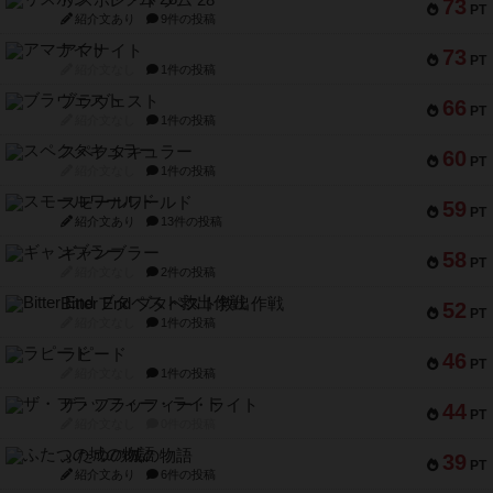
リスボン・トラム 28
73
PT
紹介文あり
9件の投稿
アマナイト
73
PT
紹介文なし
1件の投稿
ブラヴェスト
66
PT
紹介文なし
1件の投稿
スペクタキュラー
60
PT
紹介文なし
1件の投稿
スモールワールド
59
PT
紹介文あり
13件の投稿
ギャンブラー
58
PT
紹介文なし
2件の投稿
Bitter End ブタペスト救出作戦
52
PT
紹介文なし
1件の投稿
ラピード
46
PT
紹介文なし
1件の投稿
ザ・フラッフィー・ライト
44
PT
紹介文なし
0件の投稿
ふたつの城の物語
39
PT
紹介文あり
6件の投稿