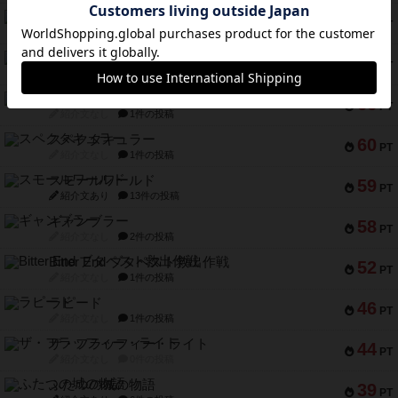
リスボン・トラム 28
73
PT
紹介文あり
9件の投稿
アマナイト
73
PT
紹介文なし
1件の投稿
ブラヴェスト
66
PT
紹介文なし
1件の投稿
スペクタキュラー
60
PT
紹介文なし
1件の投稿
スモールワールド
59
PT
紹介文あり
13件の投稿
ギャンブラー
58
PT
紹介文なし
2件の投稿
Bitter End ブタペスト救出作戦
52
PT
紹介文なし
1件の投稿
ラピード
46
PT
紹介文なし
1件の投稿
ザ・フラッフィー・ライト
44
PT
紹介文なし
0件の投稿
ふたつの城の物語
39
PT