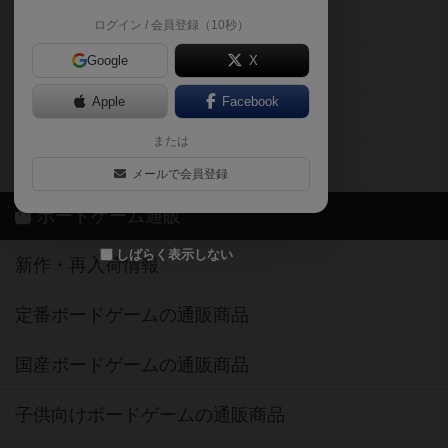
掲示板・トピックス
ログイン / 会員登録（10秒）
Google
X
ボドとも・会員一覧
Apple
Facebook
ボードゲーム業界コラム
または
ボドゲーマご利用案内
メールで会員登録
ボードゲーム通販
しばらく表示しない
新作・再入荷情報
定番ボードゲームの通販商品
国産ボードゲームの通販商品
子供向けボードゲームの通販商品