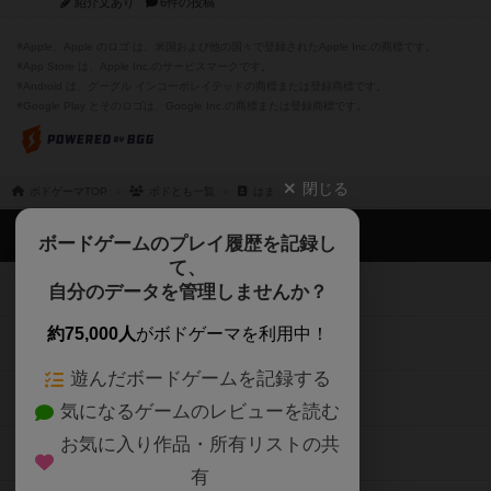
紹介文あり
6件の投稿
※Apple、Apple のロゴ は、米国および他の国々で登録されたApple Inc.の商標です。
※App Store は、Apple Inc.のサービスマークです。
※Android は、グーグル インコーポレイテッドの商標または登録商標です。
※Google Play とそのロゴは、Google Inc.の商標または登録商標です。
閉じる
ボドゲーマTOP
ボドとも一覧
はま
ボドゲーマTOP
ボードゲームのプレイ履歴を記録し
て、
ボードゲームを検索する
自分のデータを管理しませんか？
約75,000人
がボドゲーマを利用中！
ボードゲームの新着レビュー
遊んだボードゲームを記録する
ボードゲーム会情報
気になるゲームのレビューを読む
お気に入り作品・所有リストの共
メカニクス特集
有