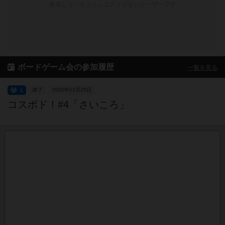
参加しているコミュニティがないユーザーです
ボードゲーム会の参加履歴
一覧を見る
終了
2020年11月25日
1
コスボド！#4「さいころ」