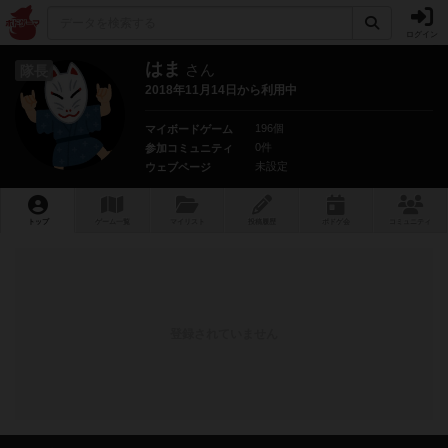
ログイン
はま
さん
隊長
2018年11月14日から利用中
196個
マイボードゲーム
0件
参加コミュニティ
未設定
ウェブページ
トップ
ゲーム一覧
マイリスト
投稿履歴
ボ
ドゲ
会
コミュニティ
登録されていません