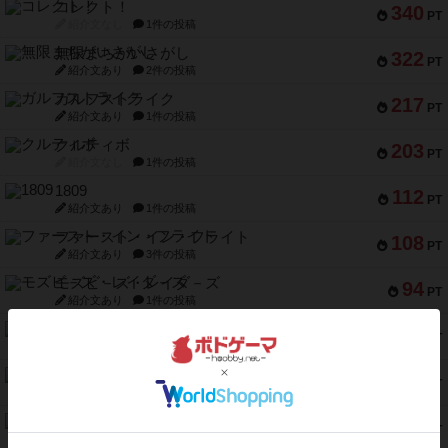
コレクト！
340
PT
紹介文なし
1件の投稿
無限まちがいさがし
322
PT
紹介文あり
2件の投稿
ガルフストライク
217
PT
紹介文あり
1件の投稿
クルティボ
203
PT
紹介文なし
1件の投稿
1809
112
PT
紹介文あり
1件の投稿
ファースト・イン・フライト
108
PT
紹介文あり
3件の投稿
モズビ－ズ・レイダ－ズ
94
PT
紹介文あり
1件の投稿
テンプテーション
79
PT
紹介文なし
2件の投稿
インドネシア
78
PT
紹介文あり
2件の投稿
宵と暁の呪文書
75
PT
紹介文あり
8件の投稿