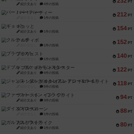
232
PT
紹介文あり
4件の投稿
バー！パーティー
212
PT
紹介文なし
1件の投稿
ギョッと
154
PT
紹介文あり
1件の投稿
クルティボ
152
PT
紹介文なし
1件の投稿
ブラヴェスト
140
PT
紹介文なし
1件の投稿
ドブル：ポケットモンスター
122
PT
紹介文あり
4件の投稿
ジャンヌ・ダルク-オルレアン ドロー＆ライト
118
PT
紹介文なし
5件の投稿
ファースト・イン・フライト
94
PT
紹介文あり
3件の投稿
ダイススローン
88
PT
紹介文なし
1件の投稿
ガルフストライク
80
PT
紹介文あり
1件の投稿