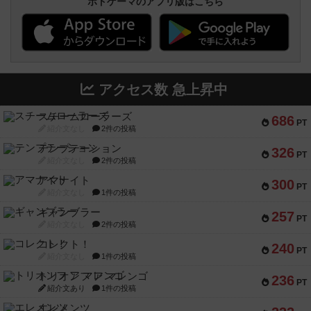
ボドゲーマのアプリ版はこちら
アクセス数 急上昇中
スチームローラーズ
686
PT
紹介文なし
2件の投稿
テンプテーション
326
PT
紹介文なし
2件の投稿
アマナイト
300
PT
紹介文なし
1件の投稿
ギャンブラー
257
PT
紹介文なし
2件の投稿
コレクト！
240
PT
紹介文なし
1件の投稿
トリオンフ ア マレンゴ
236
PT
紹介文あり
1件の投稿
エレメンツ