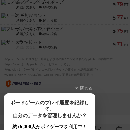
モズビ－ズ・レイダ－ズ
79
PT
紹介文あり
1件の投稿
リー対グラント
77
PT
紹介文あり
1件の投稿
ブレーキング・アウェイ
75
PT
紹介文あり
4件の投稿
ザ・フラッド
71
PT
紹介文なし
1件の投稿
※Apple、Apple のロゴ は、米国および他の国々で登録されたApple Inc.の商標です。
※App Store は、Apple Inc.のサービスマークです。
※Android は、グーグル インコーポレイテッドの商標または登録商標です。
※Google Play とそのロゴは、Google Inc.の商標または登録商標です。
閉じる
Copyright (c)
ボードゲームのプレイ履歴を記録し
【ボドゲーマ】ボードゲームの総合情報サイト
て、
All rights reserved.
自分のデータを管理しませんか？
約75,000人
がボドゲーマを利用中！