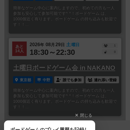
簡単なゲーム中心に案内しますので、初めての方も一人
参加も安心して参加可能です^ ^！ボードゲーム は、
1000個近く有ります。ボードゲーム の持ち込みも歓迎で
す！！...
2026
08
29
土
年
月
日
曜日
1
あと
18:30～22:30
14人
0
土曜日ボードゲーム会 in NAKANO
東京都
中野
誰でも参加
連れ添い登録
簡単なゲーム中心に案内しますので、初めての方も一人
参加も安心して参加可能です^ ^！ボードゲーム は、
1000個近く有ります。ボードゲーム の持ち込みも歓迎で
す！！...
閉じる
Copyright (c)
ボードゲームのプレイ履歴を記録し