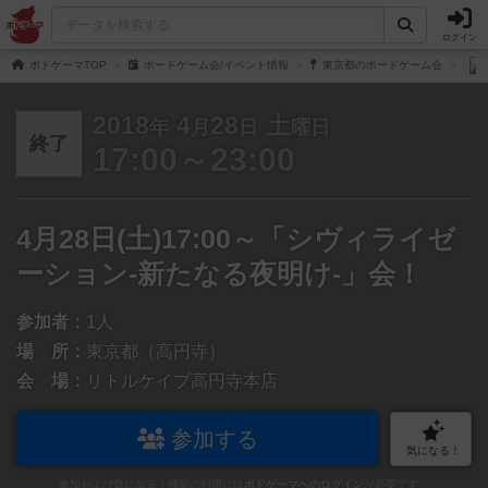
ログイン
ボドゲーマTOP
ボードゲーム会/イベント情報
東京都のボードゲーム会
2018
4
28
土
年
月
日
曜日
終了
17:00～23:00
4月28日(土)17:00～「シヴィライゼ
ーション-新たなる夜明け-」会！
参加者：
1人
場 所：
東京都（高円寺）
会 場：
リトルケイブ高円寺本店
参加する
気になる！
参加および気になる！機能の利用には
ボドゲーマへのログイン
が必要です。