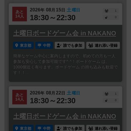
2026
08
15
土
年
月
日
曜日
1
あと
18:30～22:30
14人
0
土曜日ボードゲーム会 in NAKANO
東京都
中野
誰でも参加
連れ添い登録
簡単なゲーム中心に案内しますので、初めての方も一人
参加も安心して参加可能です^ ^！ボードゲーム は、
1000個近く有ります。ボードゲーム の持ち込みも歓迎で
す！！...
2026
08
22
土
年
月
日
曜日
1
あと
18:30～22:30
14人
0
土曜日ボードゲーム会 in NAKANO
東京都
中野
誰でも参加
連れ添い登録