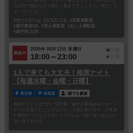
ドゲームの金字塔、カタンで遊びましょう！8月11日は
山の日で祝日なので昼から夜までずっとカタン漬け！ス
タンダードは...
#ボードゲーム
#どなたでも
#初参加歓迎
#途中参加OK
#初心者歓迎
#お一人様歓迎
#途中抜けOK
2026
08
12
水
年
月
日
曜日
1
募集中
18:00～23:00
0
1人で来ても大丈夫！相席ナイト
【毎週水曜・金曜・日曜】
東京都
秋葉原
誰でも参加
相席ナイトとは予約一切不要！途中入退場自由！ボード
ゲームを遊んだことがないという初心者の方や、お友達
の都合がつかなくてボードゲームを一緒に遊べる人がい
ない方でも大丈...