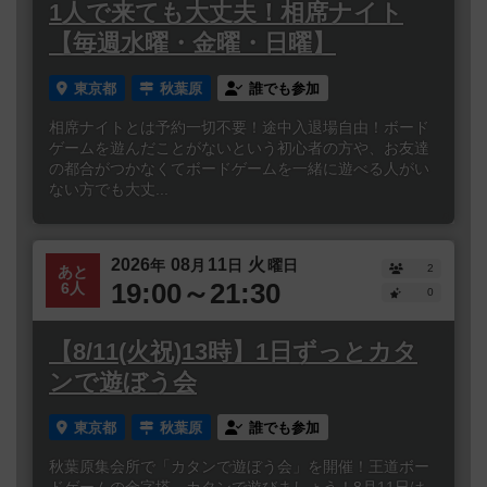
1人で来ても大丈夫！相席ナイト
【毎週水曜・金曜・日曜】
東京都
秋葉原
誰でも参加
相席ナイトとは予約一切不要！途中入退場自由！ボード
ゲームを遊んだことがないという初心者の方や、お友達
の都合がつかなくてボードゲームを一緒に遊べる人がい
ない方でも大丈...
2026
08
11
火
年
月
日
曜日
2
あと
19:00～21:30
6人
0
【8/11(火祝)13時】1日ずっとカタ
ンで遊ぼう会
東京都
秋葉原
誰でも参加
秋葉原集会所で「カタンで遊ぼう会」を開催！王道ボー