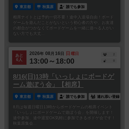
東京都
秋葉原
誰でも参加
相席ナイトとは予約一切不要！途中入退場自由！ボード
ゲームを遊んだことがないという初心者の方や、お友達
の都合がつかなくてボードゲームを一緒に遊べる人がい
ない方でも大丈...
2026
08
16
日
年
月
日
曜日
2
あと
13:00～18:00
6人
0
8/16(日)13時「いっしょにボードゲ
ーム遊ぼう会」【相席】
東京都
秋葉原
誰でも参加
連れ添い登録
8月は毎週日曜日13時からボードゲームの相席イベント
「いっしょにボードゲームで遊ぼう会」を開催します！
途中参加、途中退室OK気軽に参加できるボドゲ会です！
秋葉原集会...