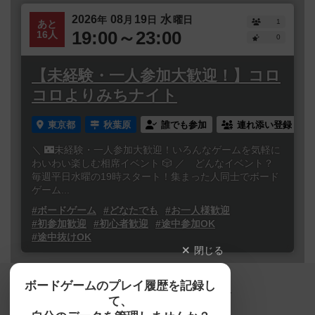
2026
08
19
水
年
月
日
曜日
1
あと
19:00～23:00
16人
0
【未経験・一人参加大歓迎！】コロ
コロよりみちナイト
東京都
秋葉原
誰でも参加
連れ添い登録
＼ 🌃未経験・一人参加大歓迎！いろんなゲームを気軽に
わいわい楽しむ相席イベント 🎲 ／ どんなイベント？
毎週平日水曜の19時スタート！集まった人同士でボード
ゲーム...
#ボードゲーム
#どなたでも
#お一人様歓迎
#初参加歓迎
#初心者歓迎
#途中参加OK
#途中抜けOK
閉じる
Copyright (c)
ボードゲームのプレイ履歴を記録し
【ボドゲーマ】ボードゲームの総合情報サイト
て、
All rights reserved.