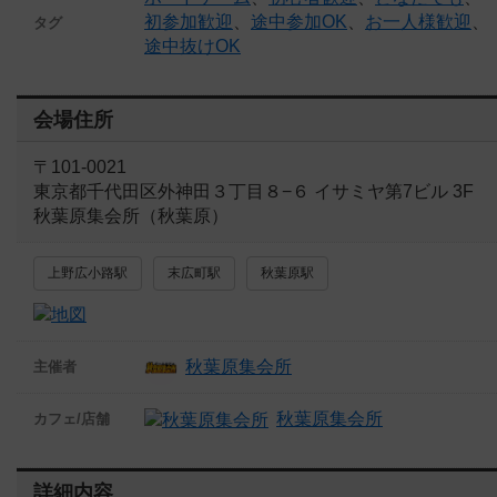
初参加歓迎
、
途中参加OK
、
お一人様歓迎
、
タグ
途中抜けOK
会場住所
〒101-0021
東京都千代田区外神田３丁目８−６ イサミヤ第7ビル 3F
秋葉原集会所（秋葉原）
上野広小路駅
末広町駅
秋葉原駅
秋葉原集会所
主催者
秋葉原集会所
カフェ/店舗
詳細内容