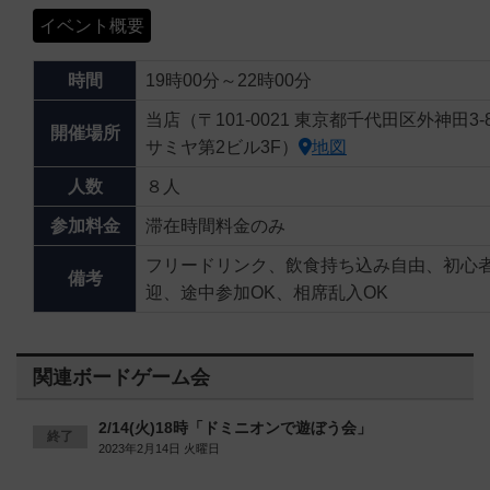
イベント概要
時間
19時00分～22時00分
当店（〒101-0021 東京都千代田区外神田3-8
開催場所
サミヤ第2ビル3F）
地図
人数
８人
参加料金
滞在時間料金のみ
フリードリンク、飲食持ち込み自由、初心
備考
迎、途中参加OK、相席乱入OK
関連ボードゲーム会
2/14(火)18時「ドミニオンで遊ぼう会」
終了
2023年2月14日 火曜日