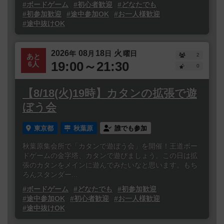
#ボードゲーム
#初心者歓迎
#どなたでも
#初参加歓迎
#途中参加OK
#お一人様歓迎
#途中抜けOK
2026
08
18
火
年
月
日
曜日
2
あと
19:00～21:30
6人
0
【8/18(火)19時】カタンの拡張で遊
ぼう会
東京都
秋葉原
誰でも参加
秋葉原集会所で「カタンで遊ぼう会」を開催！王道ボー
ドゲームの金字塔、カタンで遊びましょう。この日は拡
張のカタンをメインに遊んでみたいなと思います。もち
ろんスタンダー...
#ボードゲーム
#どなたでも
#初参加歓迎
#途中参加OK
#初心者歓迎
#お一人様歓迎
#途中抜けOK