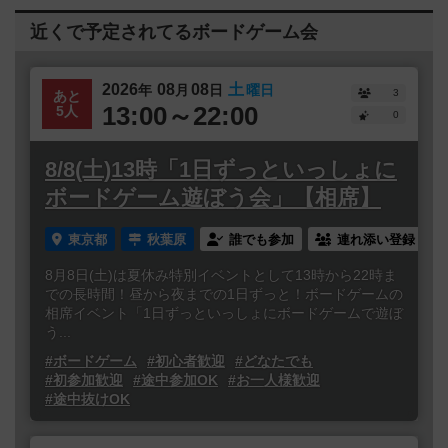
近くで予定されてるボードゲーム会
2026
08
08
土
年
月
日
曜日
3
あと
13:00～22:00
5人
0
8/8(土)13時「1日ずっといっしょに
ボードゲーム遊ぼう会」【相席】
東京都
秋葉原
誰でも参加
連れ添い登録
8月8日(土)は夏休み特別イベントとして13時から22時ま
での長時間！昼から夜までの1日ずっと！ボードゲームの
相席イベント「1日ずっといっしょにボードゲームで遊ぼ
う...
#ボードゲーム
#初心者歓迎
#どなたでも
#初参加歓迎
#途中参加OK
#お一人様歓迎
#途中抜けOK