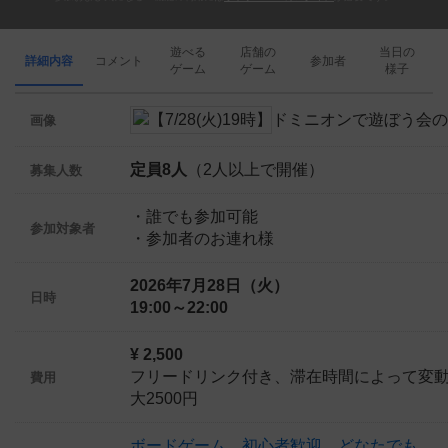
遊べる
店舗の
当日の
詳細内容
コメント
参加者
ゲーム
ゲーム
様子
画像
定員8人
（2人以上で開催）
募集人数
・誰でも参加可能
参加対象者
・参加者のお連れ様
2026年7月28日（火）
日時
19:00～22:00
¥ 2,500
フリードリンク付き、滞在時間によって変
費用
大2500円
ボードゲーム
、
初心者歓迎
、
どなたでも
、