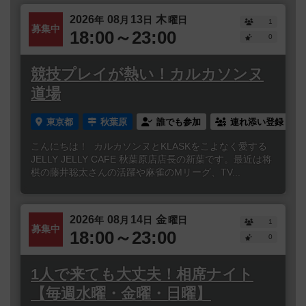
2026
08
13
木
年
月
日
曜日
1
募集中
18:00～23:00
0
競技プレイが熱い！カルカソンヌ
道場
東京都
秋葉原
誰でも参加
連れ添い登録
こんにちは！ カルカソンヌとKLASKをこよなく愛する
JELLY JELLY CAFE 秋葉原店店長の新葉です。最近は将
棋の藤井聡太さんの活躍や麻雀のMリーグ、TV...
2026
08
14
金
年
月
日
曜日
1
募集中
18:00～23:00
0
1人で来ても大丈夫！相席ナイト
【毎週水曜・金曜・日曜】