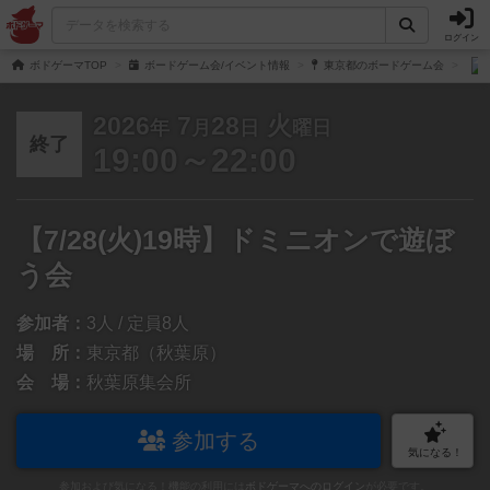
ログイン
ボドゲーマTOP
ボードゲーム会/イベント情報
東京都のボードゲーム会
2026
7
28
火
年
月
日
曜日
終了
19:00～22:00
【7/28(火)19時】ドミニオンで遊ぼ
う会
参加者：
3人 / 定員8人
場 所：
東京都（秋葉原）
会 場：
秋葉原集会所
参加する
気になる！
参加および気になる！機能の利用には
ボドゲーマへのログイン
が必要です。