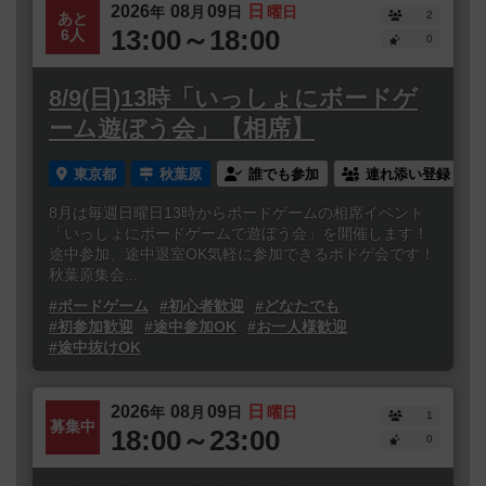
2026
08
09
日
年
月
日
曜日
2
あと
13:00～18:00
6人
0
8/9(日)13時「いっしょにボードゲ
ーム遊ぼう会」【相席】
東京都
秋葉原
誰でも参加
連れ添い登録
8月は毎週日曜日13時からボードゲームの相席イベント
「いっしょにボードゲームで遊ぼう会」を開催します！
途中参加、途中退室OK気軽に参加できるボドゲ会です！
秋葉原集会...
#ボードゲーム
#初心者歓迎
#どなたでも
#初参加歓迎
#途中参加OK
#お一人様歓迎
#途中抜けOK
2026
08
09
日
年
月
日
曜日
1
募集中
18:00～23:00
0