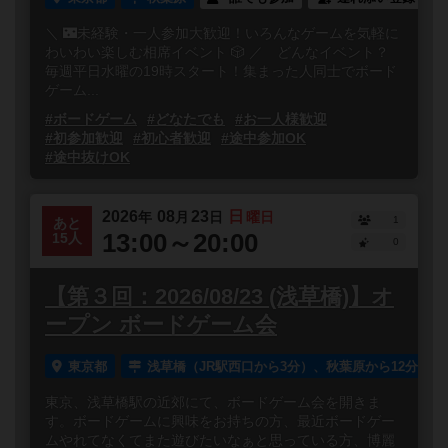
＼ 🌃未経験・一人参加大歓迎！いろんなゲームを気軽に
わいわい楽しむ相席イベント 🎲 ／ どんなイベント？
毎週平日水曜の19時スタート！集まった人同士でボード
ゲーム...
#ボードゲーム
#どなたでも
#お一人様歓迎
#初参加歓迎
#初心者歓迎
#途中参加OK
#途中抜けOK
2026
08
23
日
年
月
日
曜日
1
あと
13:00～20:00
15人
0
【第３回：2026/08/23 (浅草橋)】オ
ープン ボードゲーム会
東京都
浅草橋（JR駅西口から3分）、秋葉原から12分
東京、浅草橋駅の近郊にて、ボードゲーム会を開きま
す。ボードゲームに興味をお持ちの方、最近ボードゲー
ムやれてなくてまた遊びたいなぁと思っている方、博麗