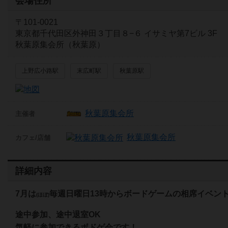
会場住所
〒101-0021
東京都千代田区外神田３丁目８−６ イサミヤ第7ビル 3F
秋葉原集会所（秋葉原）
上野広小路駅
末広町駅
秋葉原駅
秋葉原集会所
主催者
秋葉原集会所
カフェ/店舗
詳細内容
7
月は
毎週日曜日13時からボードゲームの相席イベン
(ほぼ)
途中参加、途中退室OK
気軽に参加できるボドゲ会です！