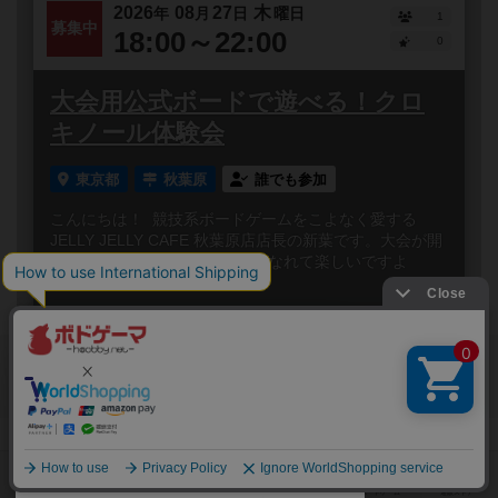
2026
08
27
木
年
月
日
曜日
1
募集中
18:00～22:00
0
大会用公式ボードで遊べる！クロ
キノール体験会
東京都
秋葉原
誰でも参加
こんにちは！ 競技系ボードゲームをこよなく愛する
JELLY JELLY CAFE 秋葉原店店長の新葉です。大会が開
催されるボードゲームって熱くなれて楽しいですよ
ね！...
閉じる
Copyright (c)
ボードゲームのプレイ履歴を記録し
【ボドゲーマ】ボードゲームの総合情報サイト
て、
All rights reserved.
自分のデータを管理しませんか？
約75,000人
がボドゲーマを利用中！