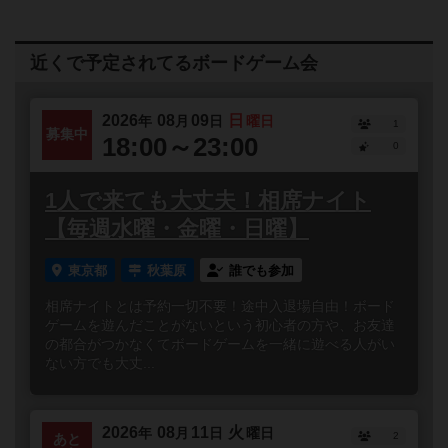
近くで予定されてるボードゲーム会
2026
08
09
日
年
月
日
曜日
1
募集中
18:00～23:00
0
1人で来ても大丈夫！相席ナイト
【毎週水曜・金曜・日曜】
東京都
秋葉原
誰でも参加
相席ナイトとは予約一切不要！途中入退場自由！ボード
ゲームを遊んだことがないという初心者の方や、お友達
の都合がつかなくてボードゲームを一緒に遊べる人がい
ない方でも大丈...
2026
08
11
火
年
月
日
曜日
2
あと