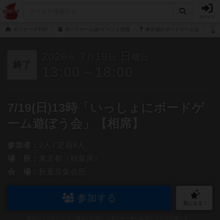
ログイン
ボドゲーマTOP
ボードゲーム会/イベント情報
東京都のボードゲーム会
2026
7
19
日
年
月
日
曜日
終了
13:00～18:00
7/19(日)13時「いっしょにボードゲ
ーム遊ぼう会」【相席】
参加者：
2人 / 定員8人
場 所：
東京都（秋葉原）
会 場：
秋葉原集会所
参加する
気になる！
参加および気になる！機能の利用には
ボドゲーマへのログイン
が必要です。