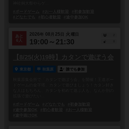
神社例大祭やらゲ...
#ボードゲーム
#お一人様歓迎
#初参加歓迎
#どなたでも
#初心者歓迎
#途中参加OK
2026
08
25
火
年
月
日
曜日
2
あと
19:00～21:30
6人
0
【8/25(火)19時】カタンで遊ぼう会
東京都
秋葉原
誰でも参加
秋葉原集会所で「カタンで遊ぼう会」を開催！王道ボー
ドゲームの金字塔、カタンで遊びましょう！カタン好き
な人はもちろん、カタンを初めて遊ぶ人も、なんか別の
拡張で遊びたい...
#ボードゲーム
#どなたでも
#初参加歓迎
#途中参加OK
#初心者歓迎
#お一人様歓迎
#途中抜けOK