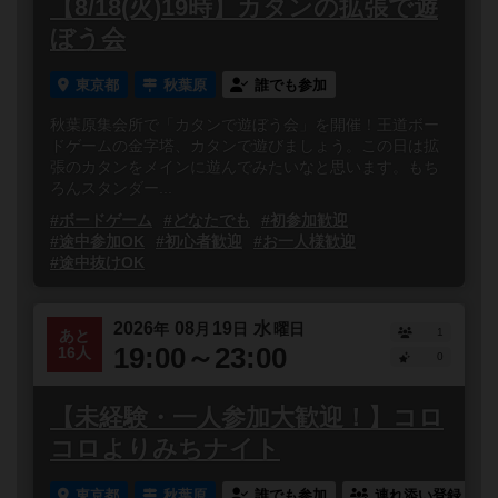
【8/18(火)19時】カタンの拡張で遊
ぼう会
東京都
秋葉原
誰でも参加
秋葉原集会所で「カタンで遊ぼう会」を開催！王道ボー
ドゲームの金字塔、カタンで遊びましょう。この日は拡
張のカタンをメインに遊んでみたいなと思います。もち
ろんスタンダー...
#ボードゲーム
#どなたでも
#初参加歓迎
#途中参加OK
#初心者歓迎
#お一人様歓迎
#途中抜けOK
2026
08
19
水
年
月
日
曜日
1
あと
19:00～23:00
16人
0
【未経験・一人参加大歓迎！】コロ
コロよりみちナイト
東京都
秋葉原
誰でも参加
連れ添い登録