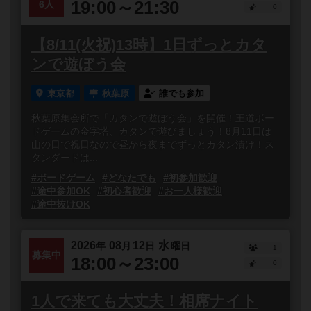
19:00～21:30
6人
0
【8/11(火祝)13時】1日ずっとカタ
ンで遊ぼう会
東京都
秋葉原
誰でも参加
秋葉原集会所で「カタンで遊ぼう会」を開催！王道ボー
ドゲームの金字塔、カタンで遊びましょう！8月11日は
山の日で祝日なので昼から夜までずっとカタン漬け！ス
タンダードは...
#ボードゲーム
#どなたでも
#初参加歓迎
#途中参加OK
#初心者歓迎
#お一人様歓迎
#途中抜けOK
2026
08
12
水
年
月
日
曜日
1
募集中
18:00～23:00
0
1人で来ても大丈夫！相席ナイト