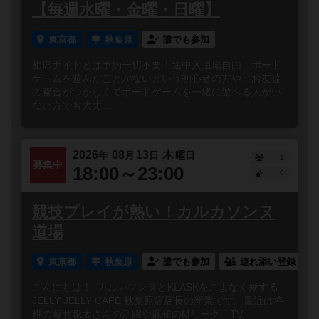
【毎週水曜・金曜・日曜】
東京都
秋葉原
誰でも参加
相席ナイトとは予約一切不要！途中入退場自由！ボード
ゲームを遊んだことがないという初心者の方や、お友達
の都合がつかなくてボードゲームを一緒に遊べる人がい
ない方でも大丈...
2026
08
13
木
年
月
日
曜日
1
募集中
18:00～23:00
0
競技プレイが熱い！カルカソンヌ
道場
東京都
秋葉原
誰でも参加
連れ添い登録
こんにちは！ カルカソンヌとKLASKをこよなく愛する
JELLY JELLY CAFE 秋葉原店店長の新葉です。最近は将
棋の藤井聡太さんの活躍や麻雀のMリーグ、TV...