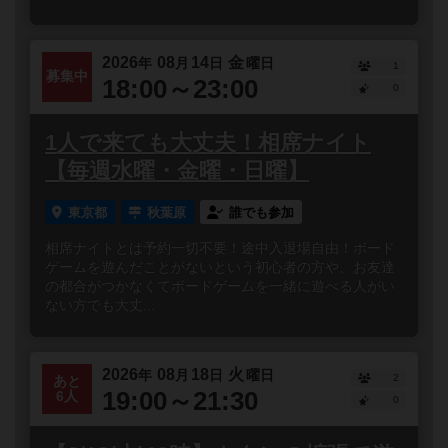
2026
08
14
金
年
月
日
曜日
1
募集中
18:00～23:00
0
1人で来ても大丈夫！相席ナイト
【毎週水曜・金曜・日曜】
東京都
秋葉原
誰でも参加
相席ナイトとは予約一切不要！途中入退場自由！ボード
ゲームを遊んだことがないという初心者の方や、お友達
の都合がつかなくてボードゲームを一緒に遊べる人がい
ない方でも大丈...
2026
08
18
火
年
月
日
曜日
2
あと
19:00～21:30
6人
0