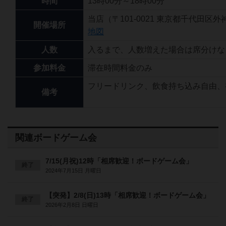
時間
13時00分～18時00分
当店（〒101-0021 東京都千代田区外神
開催場所
地図
人数
入るまで、人数増えた場合は席分けな
参加料金
滞在時間料金のみ
フリードリンク、飲食持ち込み自由、
備考
関連ボードゲーム会
7/15(月祝)12時「相席歓迎！ボードゲーム会」
終了
2024年7月15日 月曜日
【突発】2/8(日)13時「相席歓迎！ボードゲーム会」
終了
2026年2月8日 日曜日