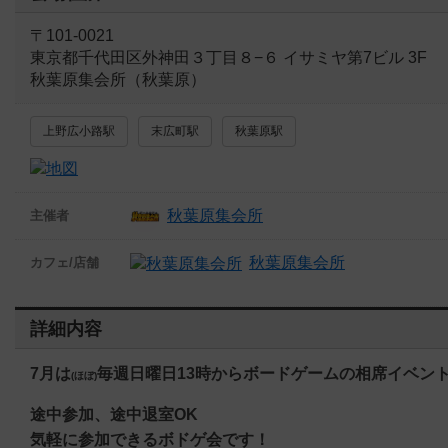
〒101-0021
東京都千代田区外神田３丁目８−６ イサミヤ第7ビル 3F
秋葉原集会所（秋葉原）
上野広小路駅
末広町駅
秋葉原駅
秋葉原集会所
主催者
秋葉原集会所
カフェ/店舗
詳細内容
7
月は
毎週日曜日13時からボードゲームの相席イベン
(ほぼ)
途中参加、途中退室OK
気軽に参加できるボドゲ会です！