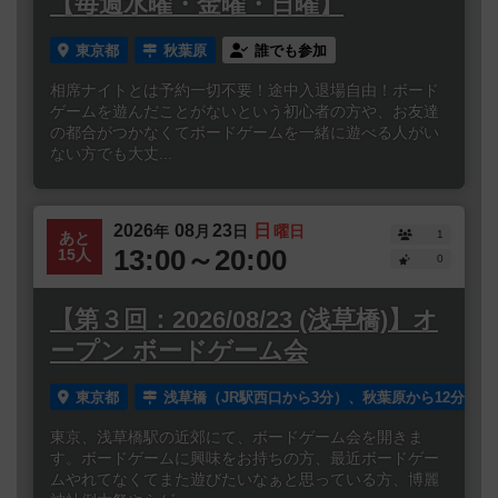
【毎週水曜・金曜・日曜】
東京都
秋葉原
誰でも参加
相席ナイトとは予約一切不要！途中入退場自由！ボード
ゲームを遊んだことがないという初心者の方や、お友達
の都合がつかなくてボードゲームを一緒に遊べる人がい
ない方でも大丈...
2026
08
23
日
年
月
日
曜日
1
あと
13:00～20:00
15人
0
【第３回：2026/08/23 (浅草橋)】オ
ープン ボードゲーム会
東京都
浅草橋（JR駅西口から3分）、秋葉原から12分
東京、浅草橋駅の近郊にて、ボードゲーム会を開きま
す。ボードゲームに興味をお持ちの方、最近ボードゲー
ムやれてなくてまた遊びたいなぁと思っている方、博麗