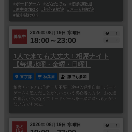
#ボードゲーム
#どなたでも
#初参加歓迎
#途中参加OK
#初心者歓迎
#お一人様歓迎
#途中抜けOK
2026
08
19
水
年
月
日
曜日
1
募集中
18:00～23:00
0
1人で来ても大丈夫！相席ナイト
【毎週水曜・金曜・日曜】
東京都
秋葉原
誰でも参加
相席ナイトとは予約一切不要！途中入退場自由！ボード
ゲームを遊んだことがないという初心者の方や、お友達
の都合がつかなくてボードゲームを一緒に遊べる人がい
ない方でも大丈...
2026
08
19
水
年
月
日
曜日
1
あと
16人
0