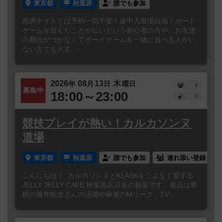
東京都
秋葉原
誰でも参加
相席ナイトとは予約一切不要！途中入退場自由！ボード
ゲームを遊んだことがないという初心者の方や、お友達
の都合がつかなくてボードゲームを一緒に遊べる人がい
ない方でも大丈...
2026
08
13
木
年
月
日
曜日
1
募集中
18:00～23:00
0
競技プレイが熱い！カルカソンヌ
道場
東京都
秋葉原
誰でも参加
連れ添い登録
こんにちは！ カルカソンヌとKLASKをこよなく愛する
JELLY JELLY CAFE 秋葉原店店長の新葉です。最近は将
棋の藤井聡太さんの活躍や麻雀のMリーグ、TV...