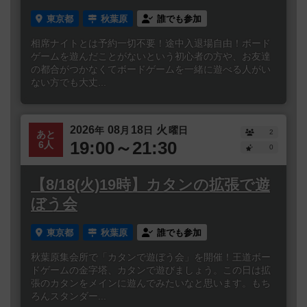
東京都
秋葉原
誰でも参加
相席ナイトとは予約一切不要！途中入退場自由！ボード
ゲームを遊んだことがないという初心者の方や、お友達
の都合がつかなくてボードゲームを一緒に遊べる人がい
ない方でも大丈...
2026
08
18
火
年
月
日
曜日
2
あと
19:00～21:30
6人
0
【8/18(火)19時】カタンの拡張で遊
ぼう会
東京都
秋葉原
誰でも参加
秋葉原集会所で「カタンで遊ぼう会」を開催！王道ボー
ドゲームの金字塔、カタンで遊びましょう。この日は拡
張のカタンをメインに遊んでみたいなと思います。もち
ろんスタンダー...