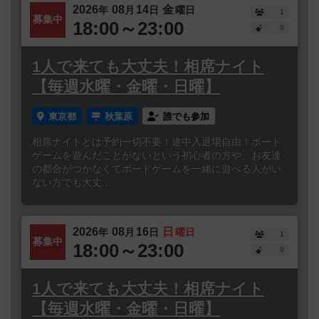
2026
08
14
金
年
月
日
曜日
1
募集中
18:00～23:00
0
1人で来ても大丈夫！相席ナイト
【毎週水曜・金曜・日曜】
東京都
秋葉原
誰でも参加
相席ナイトとは予約一切不要！途中入退場自由！ボード
ゲームを遊んだことがないという初心者の方や、お友達
の都合がつかなくてボードゲームを一緒に遊べる人がい
ない方でも大丈...
2026
08
16
日
年
月
日
曜日
1
募集中
18:00～23:00
0
1人で来ても大丈夫！相席ナイト
【毎週水曜・金曜・日曜】