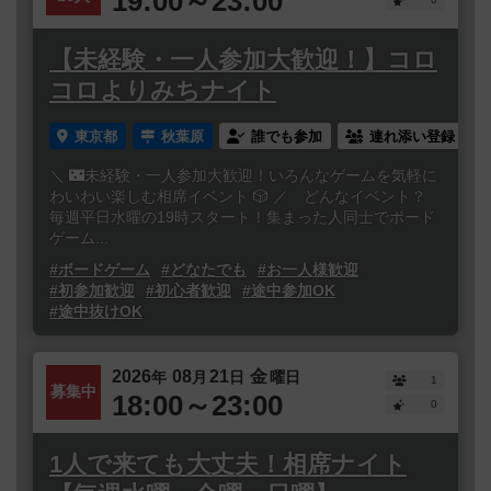
19:00～23:00
【未経験・一人参加大歓迎！】コロ
コロよりみちナイト
東京都
秋葉原
誰でも参加
連れ添い登録
＼ 🌃未経験・一人参加大歓迎！いろんなゲームを気軽に
わいわい楽しむ相席イベント 🎲 ／ どんなイベント？
毎週平日水曜の19時スタート！集まった人同士でボード
ゲーム...
#ボードゲーム
#どなたでも
#お一人様歓迎
#初参加歓迎
#初心者歓迎
#途中参加OK
#途中抜けOK
2026
08
21
金
年
月
日
曜日
1
募集中
18:00～23:00
0
1人で来ても大丈夫！相席ナイト