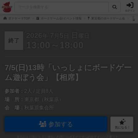
ログイン
ボドゲーマTOP
ボードゲーム会/イベント情報
東京都のボードゲーム会
2026
7
5
日
年
月
日
曜日
終了
13:00～18:00
7/5(日)13時「いっしょにボードゲー
ム遊ぼう会」【相席】
参加者：
2人 / 定員8人
場 所：
東京都（秋葉原）
会 場：
秋葉原集会所
参加する
気になる！
参加および気になる！機能の利用には
ボドゲーマへのログイン
が必要です。