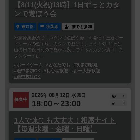
【8/11(火祝)13時】1日ずっとカタ
ンで遊ぼう会
東京都
秋葉原
誰でも参加
秋葉原集会所で「カタンで遊ぼう会」を開催！王道ボー
ドゲームの金字塔、カタンで遊びましょう！8月11日は
山の日で祝日なので昼から夜までずっとカタン漬け！ス
タンダードは...
#ボードゲーム
#どなたでも
#初参加歓迎
#途中参加OK
#初心者歓迎
#お一人様歓迎
#途中抜けOK
2026
08
12
水
年
月
日
曜日
1
募集中
18:00～23:00
0
1人で来ても大丈夫！相席ナイト
【毎週水曜・金曜・日曜】