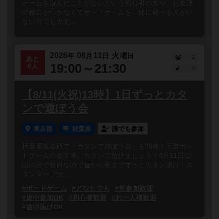
ゲームを遊んだことがないという初心者の方や、お友達
の都合がつかなくてボードゲームを一緒に遊べる人がい
ない方でも大丈...
2026
08
11
火
年
月
日
曜日
2
あと
19:00～21:30
6人
0
【8/11(火祝)13時】1日ずっとカタ
ンで遊ぼう会
東京都
秋葉原
誰でも参加
秋葉原集会所で「カタンで遊ぼう会」を開催！王道ボー
ドゲームの金字塔、カタンで遊びましょう！8月11日は
山の日で祝日なので昼から夜までずっとカタン漬け！ス
タンダードは...
#ボードゲーム
#どなたでも
#初参加歓迎
#途中参加OK
#初心者歓迎
#お一人様歓迎
#途中抜けOK