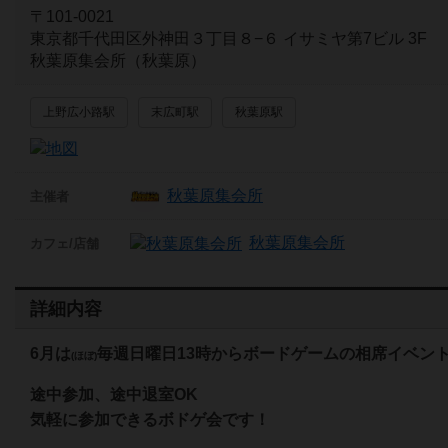
〒101-0021
東京都千代田区外神田３丁目８−６ イサミヤ第7ビル 3F
秋葉原集会所（秋葉原）
上野広小路駅
末広町駅
秋葉原駅
秋葉原集会所
主催者
秋葉原集会所
カフェ/店舗
詳細内容
6
月は
毎週日曜日13時からボードゲームの相席イベン
(ほぼ)
途中参加、途中退室OK
気軽に参加できるボドゲ会です！