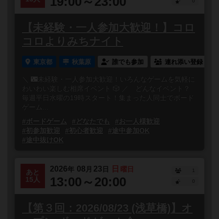
19:00～23:00
0
【未経験・一人参加大歓迎！】コロ
コロよりみちナイト
東京都
秋葉原
誰でも参加
連れ添い登録
＼ 🌃未経験・一人参加大歓迎！いろんなゲームを気軽に
わいわい楽しむ相席イベント 🎲 ／ どんなイベント？
毎週平日水曜の19時スタート！集まった人同士でボード
ゲーム...
#ボードゲーム
#どなたでも
#お一人様歓迎
#初参加歓迎
#初心者歓迎
#途中参加OK
#途中抜けOK
2026
08
23
日
年
月
日
曜日
1
あと
13:00～20:00
15人
0
【第３回：2026/08/23 (浅草橋)】オ