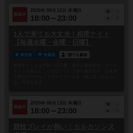
2026
08
12
水
年
月
日
曜日
1
募集中
18:00～23:00
0
1人で来ても大丈夫！相席ナイト
【毎週水曜・金曜・日曜】
東京都
秋葉原
誰でも参加
相席ナイトとは予約一切不要！途中入退場自由！ボード
ゲームを遊んだことがないという初心者の方や、お友達
の都合がつかなくてボードゲームを一緒に遊べる人がい
ない方でも大丈...
2026
08
13
木
年
月
日
曜日
1
募集中
18:00～23:00
0
競技プレイが熱い！カルカソンヌ