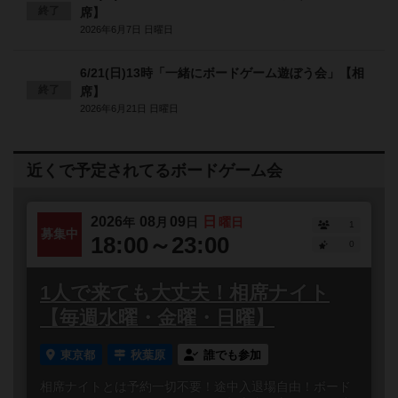
終了
席】
2026年6月7日 日曜日
6/21(日)13時「一緒にボードゲーム遊ぼう会」【相
終了
席】
2026年6月21日 日曜日
近くで予定されてるボードゲーム会
2026
08
09
日
年
月
日
曜日
1
募集中
18:00～23:00
0
1人で来ても大丈夫！相席ナイト
【毎週水曜・金曜・日曜】
東京都
秋葉原
誰でも参加
相席ナイトとは予約一切不要！途中入退場自由！ボード