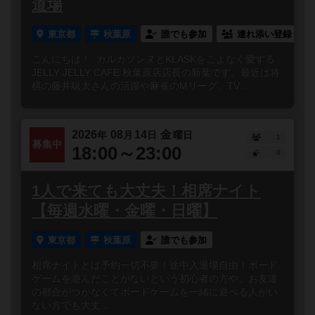
道場
東京都
秋葉原
誰でも参加
連れ添い登録
こんにちは！ カルカソンヌとKLASKをこよなく愛する
JELLY JELLY CAFE 秋葉原店店長の新葉です。最近は将
棋の藤井聡太さんの活躍や麻雀のMリーグ、TV...
2026
08
14
金
年
月
日
曜日
1
募集中
18:00～23:00
0
1人で来ても大丈夫！相席ナイト
【毎週水曜・金曜・日曜】
東京都
秋葉原
誰でも参加
相席ナイトとは予約一切不要！途中入退場自由！ボード
ゲームを遊んだことがないという初心者の方や、お友達
の都合がつかなくてボードゲームを一緒に遊べる人がい
ない方でも大丈...