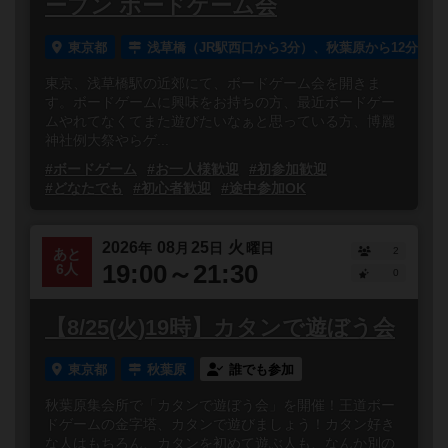
ープン ボードゲーム会
東京都
浅草橋（JR駅西口から3分）、秋葉原から12分
東京、浅草橋駅の近郊にて、ボードゲーム会を開きま
す。ボードゲームに興味をお持ちの方、最近ボードゲー
ムやれてなくてまた遊びたいなぁと思っている方、博麗
神社例大祭やらゲ...
#ボードゲーム
#お一人様歓迎
#初参加歓迎
#どなたでも
#初心者歓迎
#途中参加OK
2026
08
25
火
年
月
日
曜日
2
あと
19:00～21:30
6人
0
【8/25(火)19時】カタンで遊ぼう会
東京都
秋葉原
誰でも参加
秋葉原集会所で「カタンで遊ぼう会」を開催！王道ボー
ドゲームの金字塔、カタンで遊びましょう！カタン好き
な人はもちろん、カタンを初めて遊ぶ人も、なんか別の