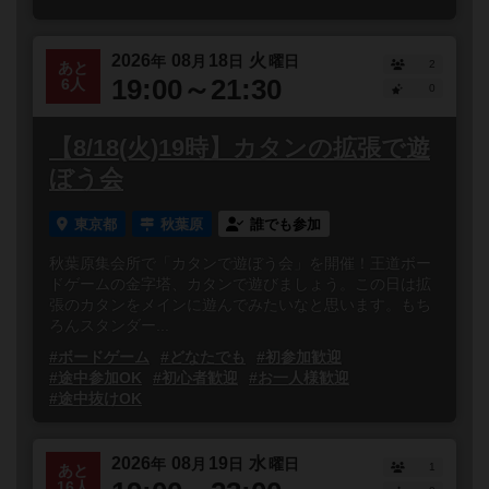
2026
08
18
火
年
月
日
曜日
2
あと
19:00～21:30
6人
0
【8/18(火)19時】カタンの拡張で遊
ぼう会
東京都
秋葉原
誰でも参加
秋葉原集会所で「カタンで遊ぼう会」を開催！王道ボー
ドゲームの金字塔、カタンで遊びましょう。この日は拡
張のカタンをメインに遊んでみたいなと思います。もち
ろんスタンダー...
#ボードゲーム
#どなたでも
#初参加歓迎
#途中参加OK
#初心者歓迎
#お一人様歓迎
#途中抜けOK
2026
08
19
水
年
月
日
曜日
1
あと
16人