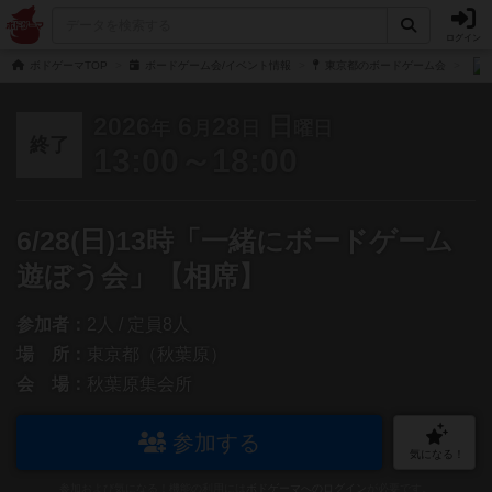
ログイン
ボドゲーマTOP
ボードゲーム会/イベント情報
東京都のボードゲーム会
2026
6
28
日
年
月
日
曜日
終了
13:00～18:00
6/28(日)13時「一緒にボードゲーム
遊ぼう会」【相席】
参加者：
2人 / 定員8人
場 所：
東京都（秋葉原）
会 場：
秋葉原集会所
参加する
気になる！
参加および気になる！機能の利用には
ボドゲーマへのログイン
が必要です。