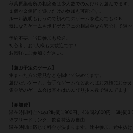
秋葉原集会所の相席会は少人数でのんびりと遊んでます。
１個か２個軽く遊ぶだけの参加も可能です。
ルール説明も行うので初めてのゲームを遊んでもＯＫ
気になるゲームもボドゲカフェの相席会なら安心して遊べ
予約不要、当日参加も歓迎。
初心者、お1人様も大歓迎です！
お気軽にご参加ください。
【遊ぶ予定のゲーム】
集まった方の意見などを聞いて決めてます。
遊びたいゲーム、苦手なゲームなどあればお気軽にお伝え
集会所のゲーム会は基本はのんびり少人数で遊んでます！
【参加費】
滞在時間料金のみ(2時間1,900円、4時間2,600円、6時間3,
※フリードリンク、飲食持込み自由
滞在時間に応じて料金が決まります。途中参加、途中抜け