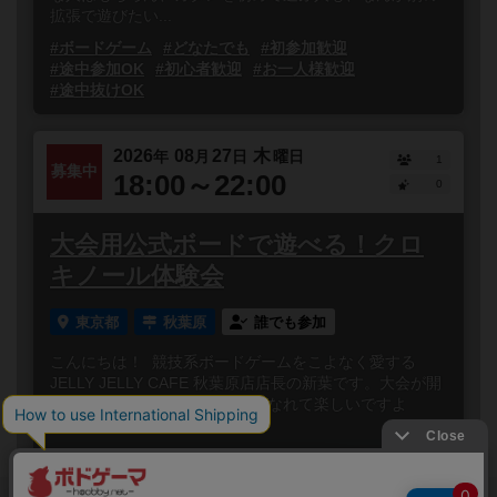
拡張で遊びたい...
#ボードゲーム
#どなたでも
#初参加歓迎
#途中参加OK
#初心者歓迎
#お一人様歓迎
#途中抜けOK
2026
08
27
木
年
月
日
曜日
1
募集中
18:00～22:00
0
大会用公式ボードで遊べる！クロ
キノール体験会
東京都
秋葉原
誰でも参加
こんにちは！ 競技系ボードゲームをこよなく愛する
JELLY JELLY CAFE 秋葉原店店長の新葉です。大会が開
催されるボードゲームって熱くなれて楽しいですよ
ね！...
閉じる