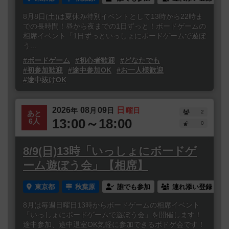
8月8日(土)は夏休み特別イベントとして13時から22時ま
での長時間！昼から夜までの1日ずっと！ボードゲームの
相席イベント「1日ずっといっしょにボードゲームで遊ぼ
う...
#ボードゲーム
#初心者歓迎
#どなたでも
#初参加歓迎
#途中参加OK
#お一人様歓迎
#途中抜けOK
2026
08
09
日
年
月
日
曜日
2
あと
13:00～18:00
6人
0
8/9(日)13時「いっしょにボードゲ
ーム遊ぼう会」【相席】
東京都
秋葉原
誰でも参加
連れ添い登録
8月は毎週日曜日13時からボードゲームの相席イベント
「いっしょにボードゲームで遊ぼう会」を開催します！
途中参加、途中退室OK気軽に参加できるボドゲ会です！