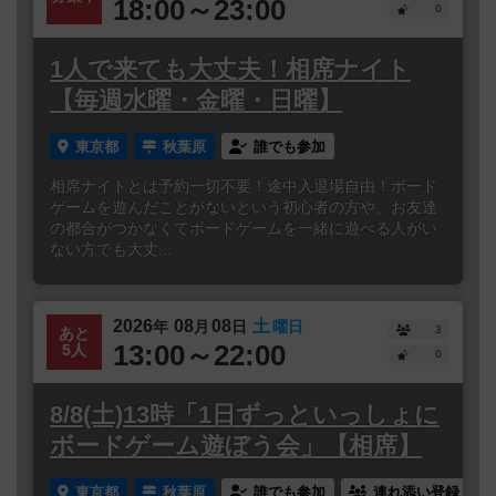
18:00～23:00
0
1人で来ても大丈夫！相席ナイト
【毎週水曜・金曜・日曜】
東京都
秋葉原
誰でも参加
相席ナイトとは予約一切不要！途中入退場自由！ボード
ゲームを遊んだことがないという初心者の方や、お友達
の都合がつかなくてボードゲームを一緒に遊べる人がい
ない方でも大丈...
2026
08
08
土
年
月
日
曜日
3
あと
13:00～22:00
5人
0
8/8(土)13時「1日ずっといっしょに
ボードゲーム遊ぼう会」【相席】
東京都
秋葉原
誰でも参加
連れ添い登録