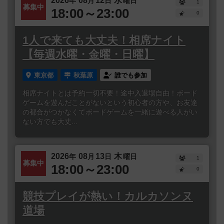
2026
08
12
水
年
月
日
曜日
1
募集中
18:00～23:00
0
1人で来ても大丈夫！相席ナイト
【毎週水曜・金曜・日曜】
東京都
秋葉原
誰でも参加
相席ナイトとは予約一切不要！途中入退場自由！ボード
ゲームを遊んだことがないという初心者の方や、お友達
の都合がつかなくてボードゲームを一緒に遊べる人がい
ない方でも大丈...
2026
08
13
木
年
月
日
曜日
1
募集中
18:00～23:00
0
競技プレイが熱い！カルカソンヌ
道場