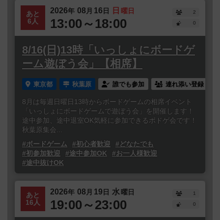
2026
08
16
日
年
月
日
曜日
2
あと
13:00～18:00
6人
0
8/16(日)13時「いっしょにボードゲ
ーム遊ぼう会」【相席】
東京都
秋葉原
誰でも参加
連れ添い登録
8月は毎週日曜日13時からボードゲームの相席イベント
「いっしょにボードゲームで遊ぼう会」を開催します！
途中参加、途中退室OK気軽に参加できるボドゲ会です！
秋葉原集会...
#ボードゲーム
#初心者歓迎
#どなたでも
#初参加歓迎
#途中参加OK
#お一人様歓迎
#途中抜けOK
2026
08
19
水
年
月
日
曜日
1
あと
19:00～23:00
16人
0