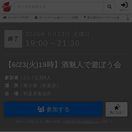
ログイン
ボドゲーマTOP
ボードゲーム会/イベント情報
東京都のボードゲーム会
2026
6
23
火
年
月
日
曜日
終了
19:00～21:30
【6/23(火)19時】酒魅人で遊ぼう会
参加者：
2人 / 定員8人
場 所：
東京都（秋葉原）
会 場：
秋葉原集会所
参加する
気になる！
参加および気になる！機能の利用には
ボドゲーマへのログイン
が必要です。