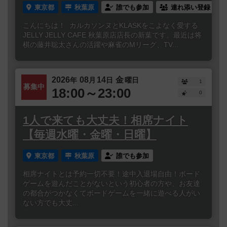
東京都
秋葉原
誰でも参加
連れ添い登録
こんにちは！ カルカソンヌとKLASKをこよなく愛する
JELLY JELLY CAFE 秋葉原店店長の新葉です。最近は将
棋の藤井聡太さんの活躍や麻雀のMリーグ、TV...
2026
08
14
金
年
月
日
曜日
1
募集中
18:00～23:00
0
1人で来ても大丈夫！相席ナイト
【毎週水曜・金曜・日曜】
東京都
秋葉原
誰でも参加
相席ナイトとは予約一切不要！途中入退場自由！ボード
ゲームを遊んだことがないという初心者の方や、お友達
の都合がつかなくてボードゲームを一緒に遊べる人がい
ない方でも大丈...