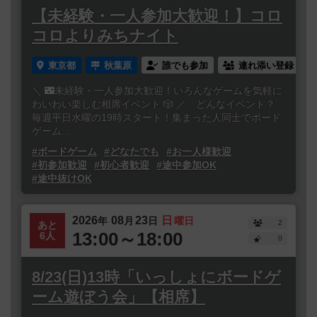
【未経験・一人参加大歓迎！】コロ
コロよりみちナイト
東京都
秋葉原
誰でも参加
連れ添い登録
＼ 🌃未経験・一人参加大歓迎！いろんなゲームを気軽に
わいわい楽しむ相席イベント 🎲 ／ どんなイベント？
毎週平日水曜の19時スタート！集まった人同士でボード
ゲーム...
#ボードゲーム
#どなたでも
#お一人様歓迎
#初参加歓迎
#初心者歓迎
#途中参加OK
#途中抜けOK
2026
08
23
日
年
月
日
曜日
2
あと
13:00～18:00
6人
0
8/23(日)13時「いっしょにボードゲ
ーム遊ぼう会」【相席】