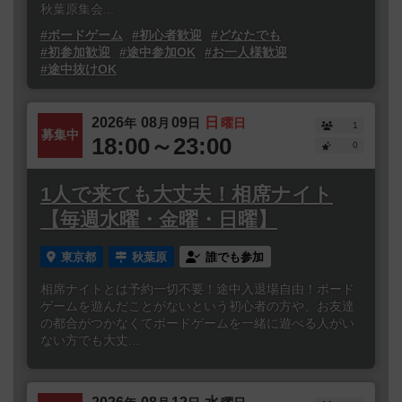
秋葉原集会...
#ボードゲーム
#初心者歓迎
#どなたでも
#初参加歓迎
#途中参加OK
#お一人様歓迎
#途中抜けOK
2026
08
09
日
年
月
日
曜日
1
募集中
18:00～23:00
0
1人で来ても大丈夫！相席ナイト
【毎週水曜・金曜・日曜】
東京都
秋葉原
誰でも参加
相席ナイトとは予約一切不要！途中入退場自由！ボード
ゲームを遊んだことがないという初心者の方や、お友達
の都合がつかなくてボードゲームを一緒に遊べる人がい
ない方でも大丈...