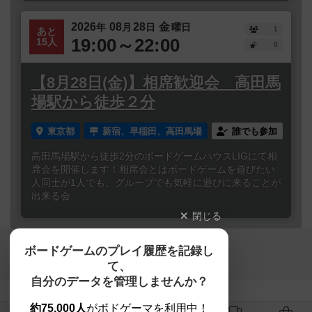
2026
08
28
金
年
月
日
曜日
1
あと
19:00～22:00
15人
0
【8月28日(金)】相席歓迎会 高田馬
場駅から徒歩２分
東京都
新宿、早稲田、高田馬場
誰でも参加
高田馬場駅から徒歩2分のボードゲームハウスLIGにて相
席会を開催します！相席会とはボードゲームを遊びたい
人同士が1人でも、グループでも気軽に遊びに来ることが
出来る会...
閉じる
Copyright (c)
ボードゲームのプレイ履歴を記録し
【ボドゲーマ】ボードゲームの総合情報サイト
て、
All rights reserved.
自分のデータを管理しませんか？
約75,000人
がボドゲーマを利用中！