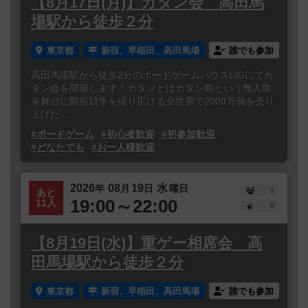
【8月17日(月)】カタン会 高田馬
場駅から徒歩２分
東京都
新宿、早稲田、高田馬場
誰でも参加
高田馬場駅から徒歩2分のボードゲームハウスLIGにてカ
タン会を開催します！カタンとはカタン島という無人島
を舞台に開拓競争を繰り広げる全世界で2000万個を売り
上げた...
#ボードゲーム
#初心者歓迎
#初参加歓迎
#どなたでも
#お一人様歓迎
2026
08
19
水
年
月
日
曜日
1
あと
19:00～22:00
11人
0
【8月19日(水)】重ゲー相席会 高
田馬場駅から徒歩２分
東京都
新宿、早稲田、高田馬場
誰でも参加