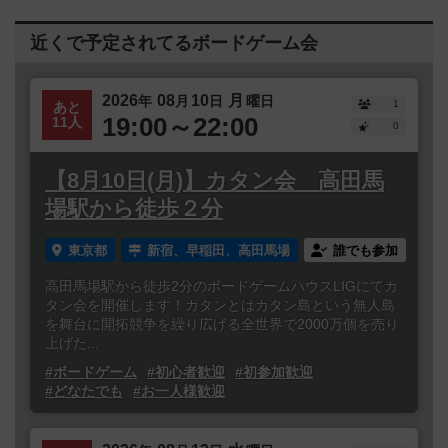
近くで予定されてるボードゲーム会
2026
08
10
月
年
月
日
曜日
1
あと
19:00～22:00
11人
0
【8月10日(月)】カタン会 高田馬
場駅から徒歩２分
東京都
新宿、早稲田、高田馬場
誰でも参加
高田馬場駅から徒歩2分のボードゲームハウスLIGにてカ
タン会を開催します！カタンとはカタン島という無人島
を舞台に開拓競争を繰り広げる全世界で2000万個を売り
上げた...
#ボードゲーム
#初心者歓迎
#初参加歓迎
#どなたでも
#お一人様歓迎