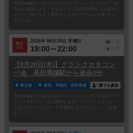
高田馬場駅から徒歩2分のボードゲームハウスLIGにて相
席会を開催します！今回はプレイ時間1時間以上の重めの
ゲームで遊びます！相席会とはボードゲームを遊びたい
人同士が...
2026
08
20
木
年
月
日
曜日
1
あと
19:00～22:00
3人
0
【8月20日(木)】クランクカタコン
ベ会 高田馬場駅から徒歩2分
東京都
新宿、早稲田、高田馬場
誰でも参加
高田馬場駅から徒歩2分のボードゲームハウスLIGにてク
ランクカタコンベ会を開催します！クランクカタコンベ
とはこのゲームはデッキを構築しながらダンジョンを進
んでいくデ...