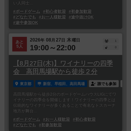
い人同士...
#ボードゲーム
#初心者歓迎
#初参加歓迎
#どなたでも
#お一人様歓迎
#途中抜けOK
#途中参加OK
2026
08
27
木
年
月
日
曜日
1
あと
19:00～22:00
5人
0
【8月27日(木)】ワイナリーの四季
会 高田馬場駅から徒歩２分
東京都
新宿、早稲田、高田馬場
誰でも参加
高田馬場駅から徒歩2分のボードゲームハウスLIGにてワ
イナリーの四季会を開催します！ワイナリーの四季とは
伝統的なワイナリーが多くあることで有名なトスカーナ
地方が舞台...
#ボードゲーム
#お一人様歓迎
#初心者歓迎
#どなたでも
#初参加歓迎