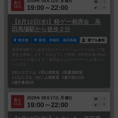
2026
08
12
水
年
月
日
曜日
1
あと
19:00～22:00
15人
0
【8月12日(水)】軽ゲー相席会 高
田馬場駅から徒歩２分
東京都
新宿、早稲田、高田馬場
誰でも参加
高田馬場駅から徒歩2分のボードゲームハウスLIGにて相
席会を開催します！今回はプレイ時間～1時間未満の軽め
のゲームで遊びます！相席会とはボードゲームを遊びた
い人同士...
#ボードゲーム
#初心者歓迎
#初参加歓迎
#どなたでも
#お一人様歓迎
#途中抜けOK
#途中参加OK
2026
08
17
月
年
月
日
曜日
1
あと
19:00～22:00
11人
0