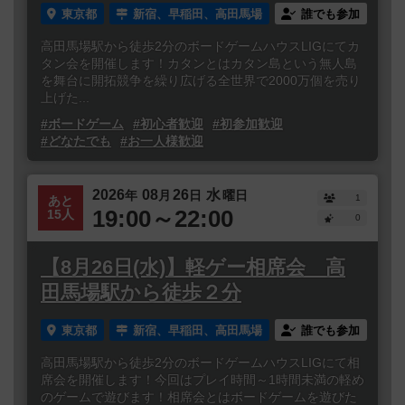
東京都
新宿、早稲田、高田馬場
誰でも参加
高田馬場駅から徒歩2分のボードゲームハウスLIGにてカ
タン会を開催します！カタンとはカタン島という無人島
を舞台に開拓競争を繰り広げる全世界で2000万個を売り
上げた...
#ボードゲーム
#初心者歓迎
#初参加歓迎
#どなたでも
#お一人様歓迎
2026
08
26
水
年
月
日
曜日
1
あと
19:00～22:00
15人
0
【8月26日(水)】軽ゲー相席会 高
田馬場駅から徒歩２分
東京都
新宿、早稲田、高田馬場
誰でも参加
高田馬場駅から徒歩2分のボードゲームハウスLIGにて相
席会を開催します！今回はプレイ時間～1時間未満の軽め
のゲームで遊びます！相席会とはボードゲームを遊びた