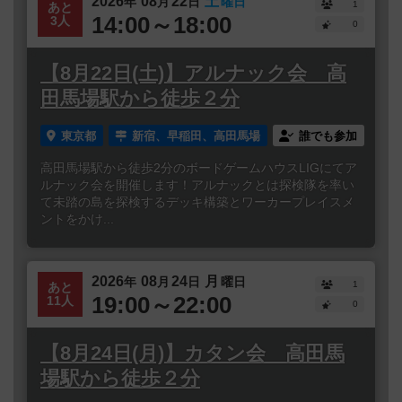
2026
08
22
土
年
月
日
曜日
1
あと
14:00～18:00
3人
0
【8月22日(土)】アルナック会 高
田馬場駅から徒歩２分
東京都
新宿、早稲田、高田馬場
誰でも参加
高田馬場駅から徒歩2分のボードゲームハウスLIGにてア
ルナック会を開催します！アルナックとは探検隊を率い
て未踏の島を探検するデッキ構築とワーカープレイスメ
ントをかけ...
2026
08
24
月
年
月
日
曜日
1
あと
19:00～22:00
11人
0
【8月24日(月)】カタン会 高田馬
場駅から徒歩２分