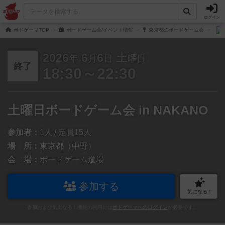
ログイン
ボドゲーマTOP
ボードゲーム会/イベント情報
東京都のボードゲーム会
2026
6
6
土
年
月
日
曜日
終了
18:30～22:30
土曜日ボードゲーム会 in NAKANO
参加者：
1人 / 定員15人
場 所：
東京都（中野）
会 場：
ボードゲーム道場
参加する
気になる！
参加および気になる！機能の利用には
ボドゲーマへのログイン
が必要です。