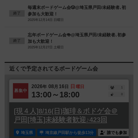
毎週末ボードゲーム会🎲@埼玉県戸田/未経験者､初
終了
参加も大歓迎！
2025年12月14日 日曜日
忘年ボードゲーム会🍻@埼玉県戸田/未経験者､初参
終了
加も大歓迎！
2025年12月27日 土曜日
近くで予定されてるボードゲーム会
2026
08
16
日
年
月
日
曜日
1
募集中
13:00～18:00
0
[現４人]8/16(日)珈琲＆ボドゲ会＠
戸田[埼玉]未経験者歓迎♪423回
埼玉県
埼京線戸田駅から徒歩13分
誰でも参加