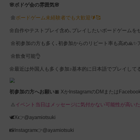
🌸ボドゲ会の雰囲気🌸
🌼
ボードゲーム未経験者でも大歓迎🔰🥰
🌼自作やテストプレイ含め､プレイしたいボードゲームをぜ
🌼初参加の方も多く､初参加からのリピート率も高め🙏✨
🌼飲食可能👌
🌼最近は外国人も多く参加♪基本的に日本語でプレイして
初参加の方へお願い🎀
XかInstagramのDMまたはFa
⚠️
イベント当日はメッセージに気付かない可能性が高いため
🕊X👉@ayamiotsuki
📸Instagram👉@ayamiotsuki