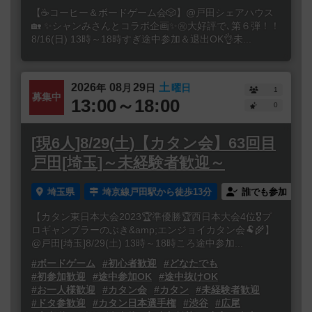
【☕️コーヒー＆ボードゲーム会🎲】@戸田シェアハウス
🏡 ✨シャンみさんとコラボ企画✨㊗️大好評で､第６弾！！
8/16(日) 13時～18時すぎ途中参加＆退出OK👌未...
2026
08
29
土
年
月
日
曜日
1
募集中
13:00～18:00
0
[現6人]8/29(土)【カタン会】63回目
戸田[埼玉]～未経験者歓迎～
埼玉県
埼京線戸田駅から徒歩13分
誰でも参加
【カタン東日本大会2023🏆準優勝🏆西日本大会4位🎖プ
ロギャンブラーのぶき&amp;エンジョイカタン会🐏🌾】
@戸田[埼玉]8/29(土) 13時～18時ころ途中参加...
#ボードゲーム
#初心者歓迎
#どなたでも
#初参加歓迎
#途中参加OK
#途中抜けOK
#お一人様歓迎
#カタン会
#カタン
#未経験者歓迎
#ドタ参歓迎
#カタン日本選手権
#渋谷
#広尾