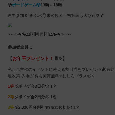
🎲
ボードゲーム🎲
13時～18時
途中参加＆退出OK👌未経験者・初対面も大歓迎🔰💕
~~~✨🎍🐎🌅2️⃣0️⃣2️⃣6️⃣🌅🐎🎍✨~~~
参加者全員に
【
お年玉プレゼント！
🧧✨】
私たち主催のイベントに使える割引券をプレゼント🎁有効期
運次第で､参加費も実質無料✨むしろプラス😆🎉
1等
🥇
ボドゲ会3日分
🎲 1名
2等
🥈
ボドゲ会2日分
🎲 1名
3等
🥉
2,026円分割引券
(※端数切捨) 1名