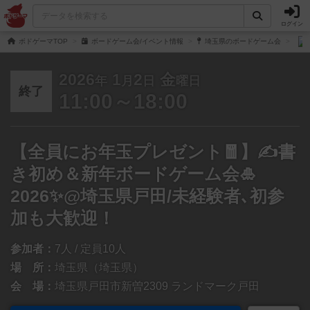
ログイン
ボドゲーマTOP
ボードゲーム会/イベント情報
埼玉県のボードゲーム会
2026
1
2
金
年
月
日
曜日
終了
11:00～18:00
【全員にお年玉プレゼント🧧】✍️書
き初め＆新年ボードゲーム会🎍
2026✨@埼玉県戸田/未経験者､初参
加も大歓迎！
参加者：
7人 / 定員10人
場 所：
埼玉県（埼玉県）
会 場：
埼玉県戸田市新曽2309 ランドマーク戸田