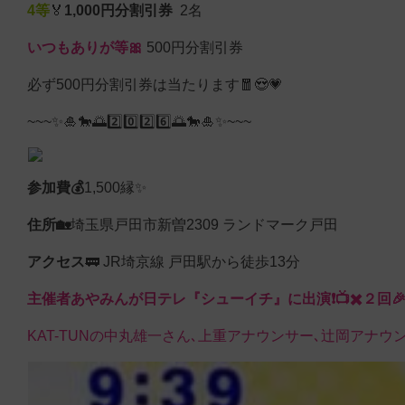
4等
🏅
1,000円分割引券
2名
いつもありが等🎀
500円分割引券
必ず500円分割引券は当たります🧧😍💗
~~~✨🎍🐎🌅2️⃣0️⃣2️⃣6️⃣🌅🐎🎍✨~~~
参加費💰
1,500縁✨
住所🏡
埼玉県戸田市新曽2309 ランドマーク戸田
アクセス
🚃 JR埼京線 戸田駅から徒歩13分
主催者あやみんが日テレ『シューイチ』に出演❗️📺✖️２回
KAT-TUNの中丸雄一さん､上重アナウンサー､辻岡アナ