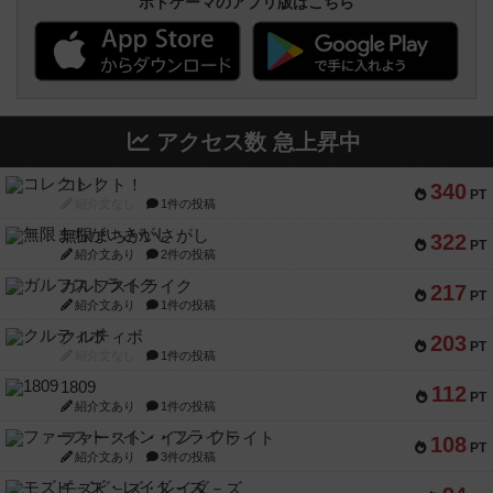
ボドゲーマのアプリ版はこちら
アクセス数 急上昇中
コレクト！
340
PT
紹介文なし
1件の投稿
無限まちがいさがし
322
PT
紹介文あり
2件の投稿
ガルフストライク
217
PT
紹介文あり
1件の投稿
クルティボ
203
PT
紹介文なし
1件の投稿
1809
112
PT
紹介文あり
1件の投稿
ファースト・イン・フライト
108
PT
紹介文あり
3件の投稿
モズビ－ズ・レイダ－ズ