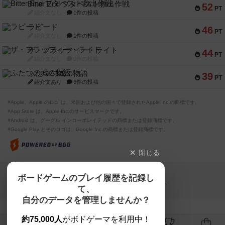
Bitter End ブタペスト救出作戦
52
PT
紹介文なし
1件の投稿
ラピード
46
PT
紹介文なし
1件の投稿
ザ・フラッフィー・ライト
44
PT
紹介文なし
0件の投稿
ふたつの城の物語
39
PT
紹介文あり
6件の投稿
※Apple、Apple のロゴ は、米国および他の国々で登録されたApple Inc.の商標です。
※App Store は、Apple Inc.のサービスマークです。
※Android は、グーグル インコーポレイテッドの商標または登録商標です。
※Google Play とそのロゴは、Google Inc.の商標または登録商標です。
閉じる
Copyright (c)
ボードゲームのプレイ履歴を記録し
【ボドゲーマ】ボードゲームの総合情報サイト
て、
All rights reserved.
自分のデータを管理しませんか？
約75,000人
がボドゲーマを利用中！