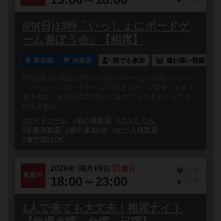
8/9(日)13時「いっしょにボードゲ
ーム遊ぼう会」【相席】
東京都
秋葉原
誰でも参加
連れ添い登録
8月は毎週日曜日13時からボードゲームの相席イベント
「いっしょにボードゲームで遊ぼう会」を開催します！
途中参加、途中退室OK気軽に参加できるボドゲ会です！
秋葉原集会...
#ボードゲーム
#初心者歓迎
#どなたでも
#初参加歓迎
#途中参加OK
#お一人様歓迎
#途中抜けOK
2026
08
09
日
年
月
日
曜日
1
募集中
18:00～23:00
0
1人で来ても大丈夫！相席ナイト