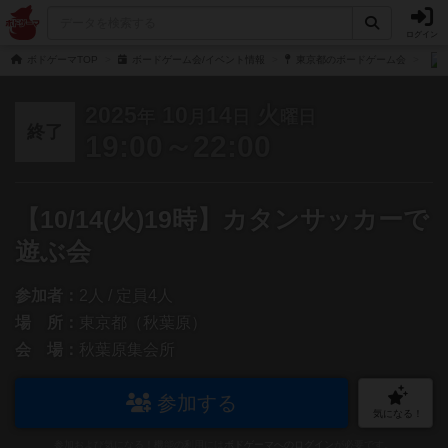
ログイン
ボドゲーマTOP
ボードゲーム会/イベント情報
東京都のボードゲーム会
2025
10
14
火
年
月
日
曜日
終了
19:00～22:00
【10/14(火)19時】カタンサッカーで
遊ぶ会
参加者：
2人 / 定員4人
場 所：
東京都（秋葉原）
会 場：
秋葉原集会所
参加する
気になる！
参加および気になる！機能の利用には
ボドゲーマへのログイン
が必要です。