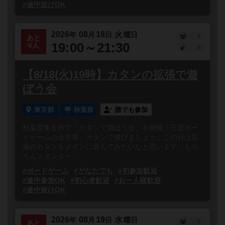
#途中抜けOK
2026
08
18
火
年
月
日
曜日
2
あと
19:00～21:30
6人
0
【8/18(火)19時】カタンの拡張で遊
ぼう会
東京都
秋葉原
誰でも参加
秋葉原集会所で「カタンで遊ぼう会」を開催！王道ボー
ドゲームの金字塔、カタンで遊びましょう。この日は拡
張のカタンをメインに遊んでみたいなと思います。もち
ろんスタンダー...
#ボードゲーム
#どなたでも
#初参加歓迎
#途中参加OK
#初心者歓迎
#お一人様歓迎
#途中抜けOK
2026
08
19
水
年
月
日
曜日
1
あと