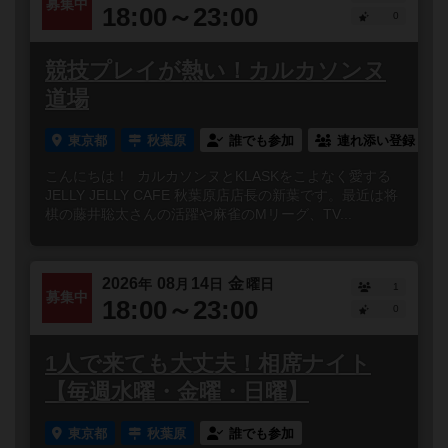
募集中
18:00～23:00
0
競技プレイが熱い！カルカソンヌ
道場
東京都
秋葉原
誰でも参加
連れ添い登録
こんにちは！ カルカソンヌとKLASKをこよなく愛する
JELLY JELLY CAFE 秋葉原店店長の新葉です。最近は将
棋の藤井聡太さんの活躍や麻雀のMリーグ、TV...
2026
08
14
金
年
月
日
曜日
1
募集中
18:00～23:00
0
1人で来ても大丈夫！相席ナイト
【毎週水曜・金曜・日曜】
東京都
秋葉原
誰でも参加