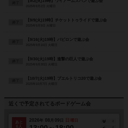
【9/2(火)19時】ワイアームスパンで遊ぶ会
終了
2025年9月2日 火曜日
【9/9(火)19時】チケットトゥライドで遊ぶ会
終了
2025年9月9日 火曜日
【9/16(火)19時】バビロンで遊ぶ会
終了
2025年9月16日 火曜日
【9/30(火)19時】進撃の巨人で遊ぶ会
終了
2025年9月30日 火曜日
【10/7(火)19時】プエルトリコ20で遊ぶ会
終了
2025年10月7日 火曜日
近くで予定されてるボードゲーム会
2026
08
09
日
年
月
日
曜日
2
あと
13:00～18:00
6人
0