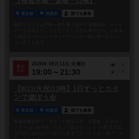
【毎週水曜・金曜・日曜】
東京都
秋葉原
誰でも参加
相席ナイトとは予約一切不要！途中入退場自由！ボード
ゲームを遊んだことがないという初心者の方や、お友達
の都合がつかなくてボードゲームを一緒に遊べる人がい
ない方でも大丈...
2026
08
11
火
年
月
日
曜日
2
あと
19:00～21:30
6人
0
【8/11(火祝)13時】1日ずっとカタ
ンで遊ぼう会
東京都
秋葉原
誰でも参加
秋葉原集会所で「カタンで遊ぼう会」を開催！王道ボー
ドゲームの金字塔、カタンで遊びましょう！8月11日は
山の日で祝日なので昼から夜までずっとカタン漬け！ス