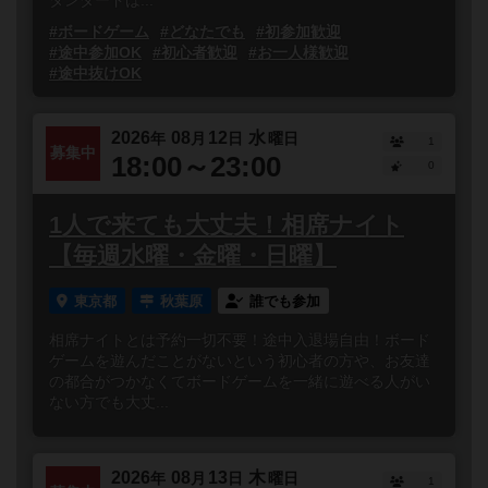
タンダードは...
#ボードゲーム
#どなたでも
#初参加歓迎
#途中参加OK
#初心者歓迎
#お一人様歓迎
#途中抜けOK
2026
08
12
水
年
月
日
曜日
1
募集中
18:00～23:00
0
1人で来ても大丈夫！相席ナイト
【毎週水曜・金曜・日曜】
東京都
秋葉原
誰でも参加
相席ナイトとは予約一切不要！途中入退場自由！ボード
ゲームを遊んだことがないという初心者の方や、お友達
の都合がつかなくてボードゲームを一緒に遊べる人がい
ない方でも大丈...
2026
08
13
木
年
月
日
曜日
1