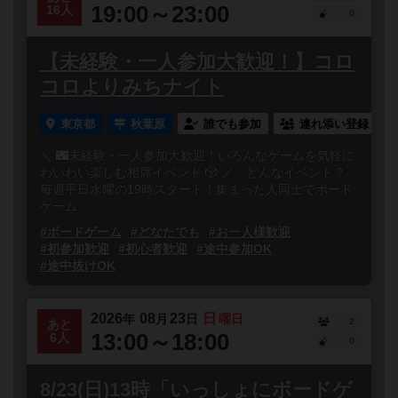
19:00～23:00
16人
0
【未経験・一人参加大歓迎！】コロ
コロよりみちナイト
東京都
秋葉原
誰でも参加
連れ添い登録
＼ 🌃未経験・一人参加大歓迎！いろんなゲームを気軽に
わいわい楽しむ相席イベント 🎲 ／ どんなイベント？
毎週平日水曜の19時スタート！集まった人同士でボード
ゲーム...
#ボードゲーム
#どなたでも
#お一人様歓迎
#初参加歓迎
#初心者歓迎
#途中参加OK
#途中抜けOK
2026
08
23
日
年
月
日
曜日
2
あと
13:00～18:00
6人
0
8/23(日)13時「いっしょにボードゲ