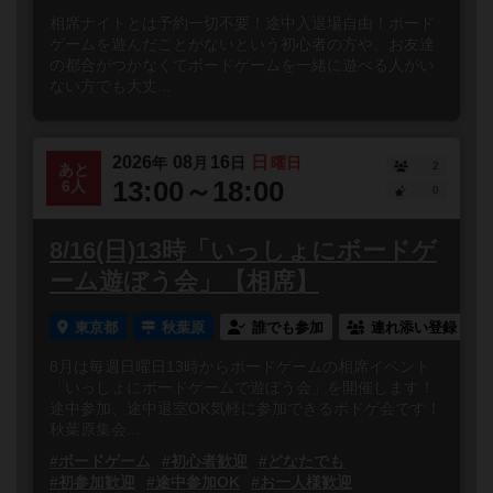
相席ナイトとは予約一切不要！途中入退場自由！ボード
ゲームを遊んだことがないという初心者の方や、お友達
の都合がつかなくてボードゲームを一緒に遊べる人がい
ない方でも大丈...
2026
08
16
日
年
月
日
曜日
2
あと
13:00～18:00
6人
0
8/16(日)13時「いっしょにボードゲ
ーム遊ぼう会」【相席】
東京都
秋葉原
誰でも参加
連れ添い登録
8月は毎週日曜日13時からボードゲームの相席イベント
「いっしょにボードゲームで遊ぼう会」を開催します！
途中参加、途中退室OK気軽に参加できるボドゲ会です！
秋葉原集会...
#ボードゲーム
#初心者歓迎
#どなたでも
#初参加歓迎
#途中参加OK
#お一人様歓迎