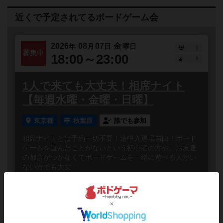
近くで予定されてるボードゲーム会
2026
08
07
金
年
月
日
曜日
1
募集中
18:00～23:00
0
1人で来ても大丈夫！相席ナイト
【毎週水曜・金曜・日曜】
東京都
秋葉原
誰でも参加
相席ナイトとは予約一切不要！途中入退場自由！ボード
ゲームを遊んだことがないという初心者の方や、お友達
の都合がつかなくてボードゲームを一緒に遊べる人がい
ない方でも大丈...
2026
08
08
土
年
月
日
曜日
3
あと
13:00～22:00
5人
0