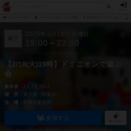
ログイン
ボドゲーマTOP
ボードゲーム会/イベント情報
東京都のボードゲーム会
2025
2
18
火
年
月
日
曜日
終了
19:00～22:00
【2/18(火)19時】ドミニオンで遊ぶ
会
参加者：
2人 / 定員9人
場 所：
東京都（秋葉原）
会 場：
秋葉原集会所
参加する
気になる！
参加および気になる！機能の利用には
ボドゲーマへのログイン
が必要です。