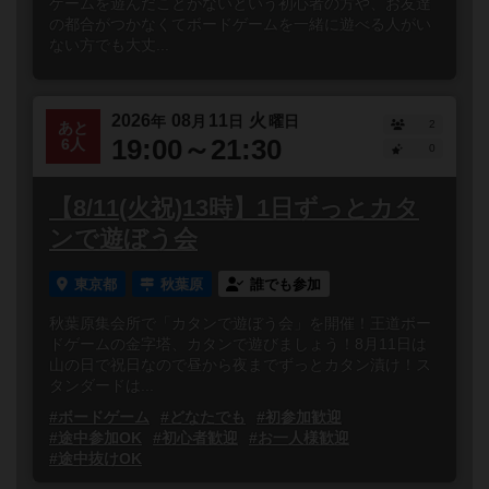
ゲームを遊んだことがないという初心者の方や、お友達
の都合がつかなくてボードゲームを一緒に遊べる人がい
ない方でも大丈...
2026
08
11
火
年
月
日
曜日
2
あと
19:00～21:30
6人
0
【8/11(火祝)13時】1日ずっとカタ
ンで遊ぼう会
東京都
秋葉原
誰でも参加
秋葉原集会所で「カタンで遊ぼう会」を開催！王道ボー
ドゲームの金字塔、カタンで遊びましょう！8月11日は
山の日で祝日なので昼から夜までずっとカタン漬け！ス
タンダードは...
#ボードゲーム
#どなたでも
#初参加歓迎
#途中参加OK
#初心者歓迎
#お一人様歓迎
#途中抜けOK