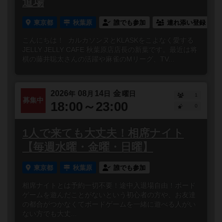
道場
東京都
秋葉原
誰でも参加
連れ添い登録
こんにちは！ カルカソンヌとKLASKをこよなく愛する
JELLY JELLY CAFE 秋葉原店店長の新葉です。最近は将
棋の藤井聡太さんの活躍や麻雀のMリーグ、TV...
2026
08
14
金
年
月
日
曜日
1
募集中
18:00～23:00
0
1人で来ても大丈夫！相席ナイト
【毎週水曜・金曜・日曜】
東京都
秋葉原
誰でも参加
相席ナイトとは予約一切不要！途中入退場自由！ボード
ゲームを遊んだことがないという初心者の方や、お友達
の都合がつかなくてボードゲームを一緒に遊べる人がい
ない方でも大丈...