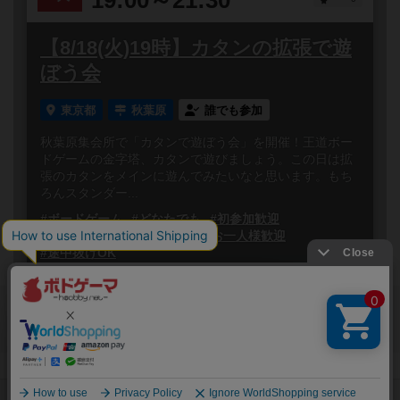
【8/18(火)19時】カタンの拡張で遊
ぼう会
東京都
秋葉原
誰でも参加
秋葉原集会所で「カタンで遊ぼう会」を開催！王道ボー
ドゲームの金字塔、カタンで遊びましょう。この日は拡
張のカタンをメインに遊んでみたいなと思います。もち
ろんスタンダー...
#ボードゲーム
#どなたでも
#初参加歓迎
#途中参加OK
#初心者歓迎
#お一人様歓迎
#途中抜けOK
閉じる
Copyright (c)
ボードゲームのプレイ履歴を記録し
【ボドゲーマ】ボードゲームの総合情報サイト
て、
All rights reserved.
自分のデータを管理しませんか？
約75,000人
がボドゲーマを利用中！