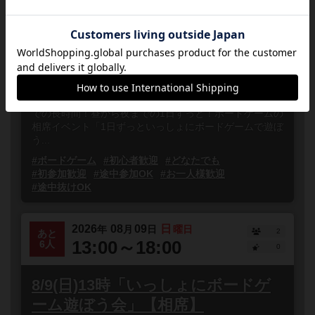
8/8(土)13時「1日ずっといっしょに
ボードゲーム遊ぼう会」【相席】
東京都
秋葉原
誰でも参加
連れ添い登録
8月8日(土)は夏休み特別イベントとして13時から22時ま
での長時間！昼から夜までの1日ずっと！ボードゲームの
相席イベント「1日ずっといっしょにボードゲームで遊ぼ
う...
#ボードゲーム
#初心者歓迎
#どなたでも
#初参加歓迎
#途中参加OK
#お一人様歓迎
#途中抜けOK
2026
08
09
日
年
月
日
曜日
2
あと
13:00～18:00
6人
0
8/9(日)13時「いっしょにボードゲ
ーム遊ぼう会」【相席】