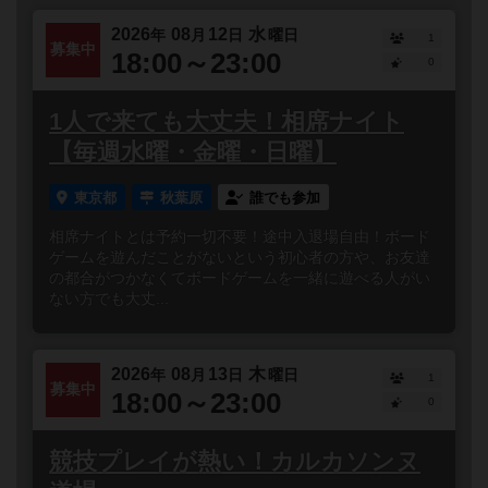
2026
08
12
水
年
月
日
曜日
1
募集中
18:00～23:00
0
1人で来ても大丈夫！相席ナイト
【毎週水曜・金曜・日曜】
東京都
秋葉原
誰でも参加
相席ナイトとは予約一切不要！途中入退場自由！ボード
ゲームを遊んだことがないという初心者の方や、お友達
の都合がつかなくてボードゲームを一緒に遊べる人がい
ない方でも大丈...
2026
08
13
木
年
月
日
曜日
1
募集中
18:00～23:00
0
競技プレイが熱い！カルカソンヌ