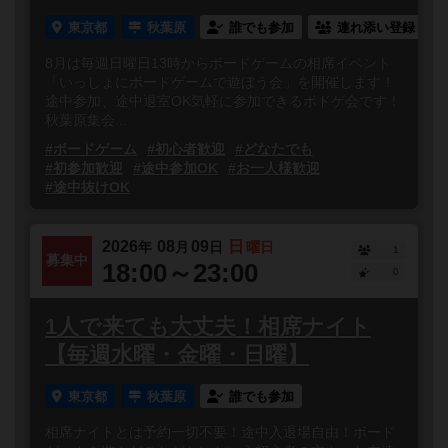
東京都
秋葉原
誰でも参加
連れ添い登録
8月は毎週日曜日13時からボードゲームの相席イベント
「いっしょにボードゲームで遊ぼう会」を開催します！
途中参加、途中退室OK気軽に参加できるボドゲ会です！
秋葉原集会...
#ボードゲーム
#初心者歓迎
#どなたでも
#初参加歓迎
#途中参加OK
#お一人様歓迎
#途中抜けOK
2026
08
09
日
年
月
日
曜日
1
募集中
18:00～23:00
0
1人で来ても大丈夫！相席ナイト
【毎週水曜・金曜・日曜】
東京都
秋葉原
誰でも参加
相席ナイトとは予約一切不要！途中入退場自由！ボード