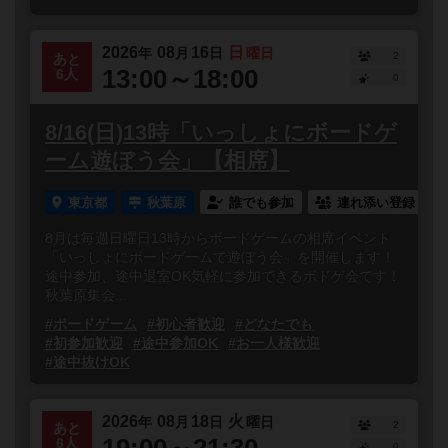
2026
08
16
日
年
月
日
曜日
2
あと
13:00～18:00
6人
0
8/16(日)13時「いっしょにボードゲ
ーム遊ぼう会」【相席】
東京都
秋葉原
誰でも参加
連れ添い登録
8月は毎週日曜日13時からボードゲームの相席イベント
「いっしょにボードゲームで遊ぼう会」を開催します！
途中参加、途中退室OK気軽に参加できるボドゲ会です！
秋葉原集会...
#ボードゲーム
#初心者歓迎
#どなたでも
#初参加歓迎
#途中参加OK
#お一人様歓迎
#途中抜けOK
2026
08
18
火
年
月
日
曜日
2
あと
19:00～21:30
6人
0