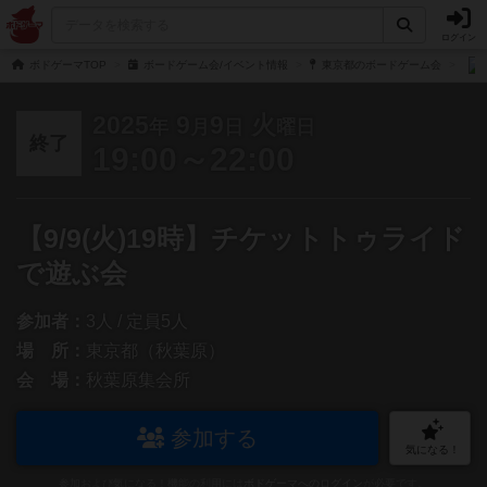
ログイン
ボドゲーマTOP
ボードゲーム会/イベント情報
東京都のボードゲーム会
2025
9
9
火
年
月
日
曜日
終了
19:00～22:00
【9/9(火)19時】チケットトゥライド
で遊ぶ会
参加者：
3人 / 定員5人
場 所：
東京都（秋葉原）
会 場：
秋葉原集会所
参加する
気になる！
参加および気になる！機能の利用には
ボドゲーマへのログイン
が必要です。