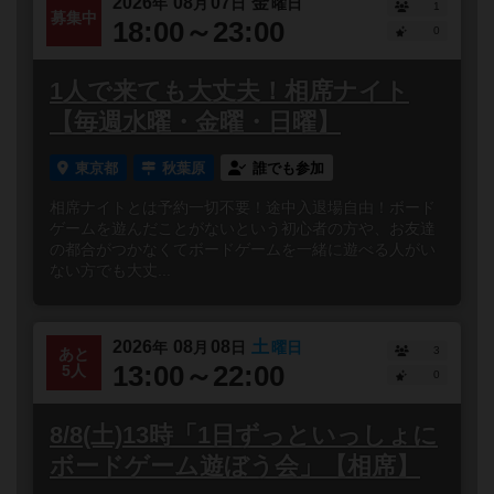
2026
08
07
金
年
月
日
曜日
1
募集中
18:00～23:00
0
1人で来ても大丈夫！相席ナイト
【毎週水曜・金曜・日曜】
東京都
秋葉原
誰でも参加
相席ナイトとは予約一切不要！途中入退場自由！ボード
ゲームを遊んだことがないという初心者の方や、お友達
の都合がつかなくてボードゲームを一緒に遊べる人がい
ない方でも大丈...
2026
08
08
土
年
月
日
曜日
3
あと
13:00～22:00
5人
0
8/8(土)13時「1日ずっといっしょに
ボードゲーム遊ぼう会」【相席】