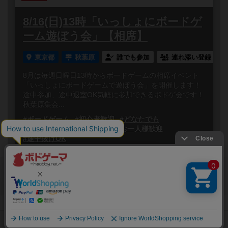
8/16(日)13時「いっしょにボードゲ
ーム遊ぼう会」【相席】
東京都
秋葉原
誰でも参加
連れ添い登録
8月は毎週日曜日13時からボードゲームの相席イベント
「いっしょにボードゲームで遊ぼう会」を開催します！
途中参加、途中退室OK気軽に参加できるボドゲ会です！
秋葉原集会...
#ボードゲーム
#初心者歓迎
#どなたでも
#初参加歓迎
#途中参加OK
#お一人様歓迎
#途中抜けOK
閉じる
Copyright (c)
ボードゲームのプレイ履歴を記録し
【ボドゲーマ】ボードゲームの総合情報サイト
て、
All rights reserved.
自分のデータを管理しませんか？
約75,000人
がボドゲーマを利用中！