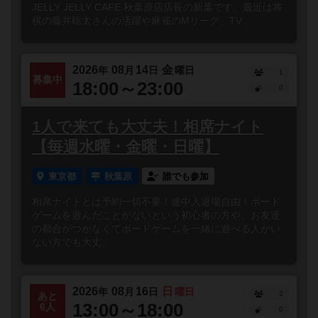
JELLY JELLY CAFE 秋葉原店店長の新葉です。最近は将
棋の藤井聡太さんの活躍や麻雀のMリーグ、TV...
2026
08
14
金
年
月
日
曜日
1
募集中
18:00～23:00
0
1人で来ても大丈夫！相席ナイト
【毎週水曜・金曜・日曜】
東京都
秋葉原
誰でも参加
相席ナイトとは予約一切不要！途中入退場自由！ボード
ゲームを遊んだことがないという初心者の方や、お友達
の都合がつかなくてボードゲームを一緒に遊べる人がい
ない方でも大丈...
2026
08
16
日
年
月
日
曜日
2
あと
13:00～18:00
6人
0