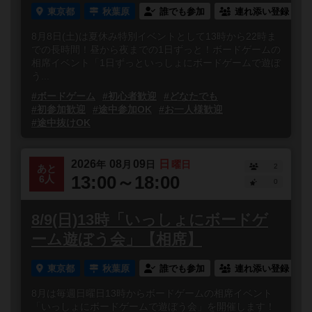
東京都
秋葉原
誰でも参加
連れ添い登録
8月8日(土)は夏休み特別イベントとして13時から22時ま
での長時間！昼から夜までの1日ずっと！ボードゲームの
相席イベント「1日ずっといっしょにボードゲームで遊ぼ
う...
#ボードゲーム
#初心者歓迎
#どなたでも
#初参加歓迎
#途中参加OK
#お一人様歓迎
#途中抜けOK
2026
08
09
日
年
月
日
曜日
2
あと
13:00～18:00
6人
0
8/9(日)13時「いっしょにボードゲ
ーム遊ぼう会」【相席】
東京都
秋葉原
誰でも参加
連れ添い登録
8月は毎週日曜日13時からボードゲームの相席イベント
「いっしょにボードゲームで遊ぼう会」を開催します！