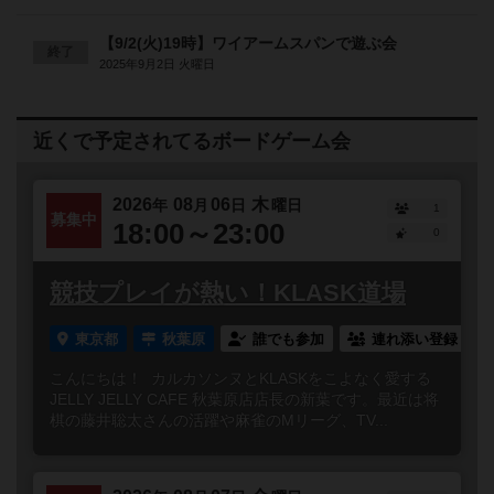
【9/2(火)19時】ワイアームスパンで遊ぶ会
終了
2025年9月2日 火曜日
近くで予定されてるボードゲーム会
2026
08
06
木
年
月
日
曜日
1
募集中
18:00～23:00
0
競技プレイが熱い！KLASK道場
東京都
秋葉原
誰でも参加
連れ添い登録
こんにちは！ カルカソンヌとKLASKをこよなく愛する
JELLY JELLY CAFE 秋葉原店店長の新葉です。最近は将
棋の藤井聡太さんの活躍や麻雀のMリーグ、TV...