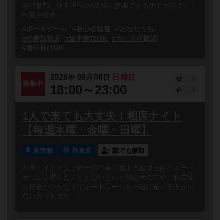
途中参加、途中退室OK気軽に参加できるボドゲ会です！
秋葉原集会...
#ボードゲーム
#初心者歓迎
#どなたでも
#初参加歓迎
#途中参加OK
#お一人様歓迎
#途中抜けOK
2026
08
09
日
年
月
日
曜日
1
募集中
18:00～23:00
0
1人で来ても大丈夫！相席ナイト
【毎週水曜・金曜・日曜】
東京都
秋葉原
誰でも参加
相席ナイトとは予約一切不要！途中入退場自由！ボード
ゲームを遊んだことがないという初心者の方や、お友達
の都合がつかなくてボードゲームを一緒に遊べる人がい
ない方でも大丈...