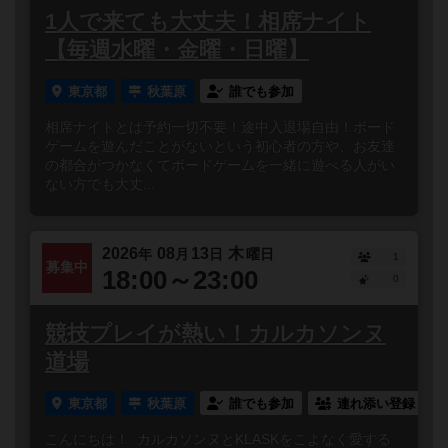
1人で来ても大丈夫！相席ナイト
【毎週水曜・金曜・日曜】
東京都
秋葉原
誰でも参加
相席ナイトとは予約一切不要！途中入退場自由！ボード
ゲームを遊んだことがないという初心者の方や、お友達
の都合がつかなくてボードゲームを一緒に遊べる人がい
ない方でも大丈...
2026
08
13
木
年
月
日
曜日
1
募集中
18:00～23:00
0
競技プレイが熱い！カルカソンヌ
道場
東京都
秋葉原
誰でも参加
連れ添い登録
こんにちは！ カルカソンヌとKLASKをこよなく愛する