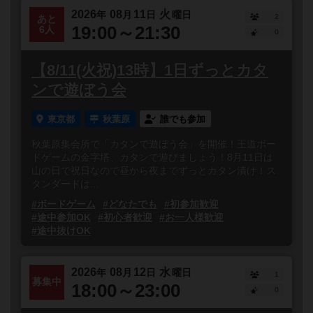
2026
08
11
火
年
月
日
曜日
2
あと
19:00～21:30
6人
0
【8/11(火祝)13時】1日ずっとカタ
ンで遊ぼう会
東京都
秋葉原
誰でも参加
秋葉原集会所で「カタンで遊ぼう会」を開催！王道ボー
ドゲームの金字塔、カタンで遊びましょう！8月11日は
山の日で祝日なので昼から夜までずっとカタン漬け！ス
タンダードは...
#ボードゲーム
#どなたでも
#初参加歓迎
#途中参加OK
#初心者歓迎
#お一人様歓迎
#途中抜けOK
2026
08
12
水
年
月
日
曜日
1
募集中
18:00～23:00
0