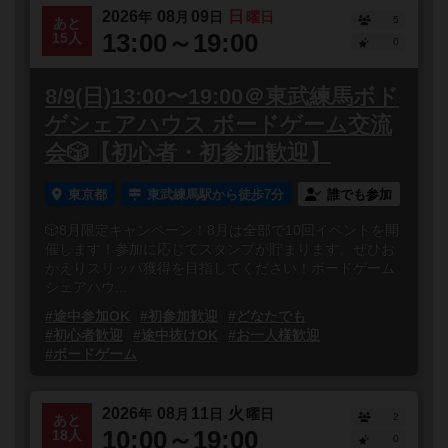
2026
08
09
日
年
月
日
曜日
5
あと
13:00～19:00
15人
0
8/9(日)13:00〜19:00＠東武練馬ボド
ゲシェアハウス ボードゲーム交流
会🎲【初心者・初参加歓迎】
東京都
東武練馬駅から徒歩7分
誰でも参加
🎲8月限定キャンペーン！8月は全部で10回イベントを開
催します！参加に応じてスタンプが貯まります。ぜひお
かえりスリッパ獲得を目指してください！ボードゲーム
シェアハウ...
#途中参加OK
#初参加歓迎
#どなたでも
#初心者歓迎
#途中抜けOK
#お一人様歓迎
#ボードゲーム
2026
08
11
火
年
月
日
曜日
2
あと
10:00～19:00
18人
0