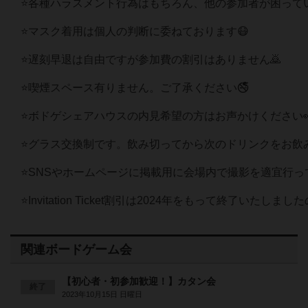
⭐各種ハラスメント行為はもちろん、他の参加者が困って
⭐マスク着用は個人の判断に委ねております😷
⭐遅刻早退は自由ですが参加費の割引はありません🙇
⭐喫煙スペース有りません。ご了承ください🚭
⭐ボドゲシェアハウスの内見希望の方はお声かけください
⭐グラス交換制です。飲み切ってから次のドリンクをお飲
⭐SNSやホームページに掲載用に会場内で撮影を適宜行
⭐Invitation Ticket割引は2024年をもって終了いたし
関連ボードゲーム会
【初心者・初参加歓迎！】カタン会
終了
2023年10月15日 日曜日