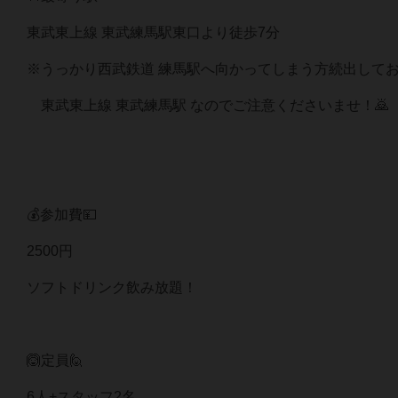
東武東上線 東武練馬駅東口より徒歩7分
※うっかり西武鉄道 練馬駅へ向かってしまう方続出して
東武東上線 東武練馬駅 なのでご注意くださいませ！🙇
💰参加費💴
2500円
ソフトドリンク飲み放題！
🙆定員🙋
6人+スタッフ2名