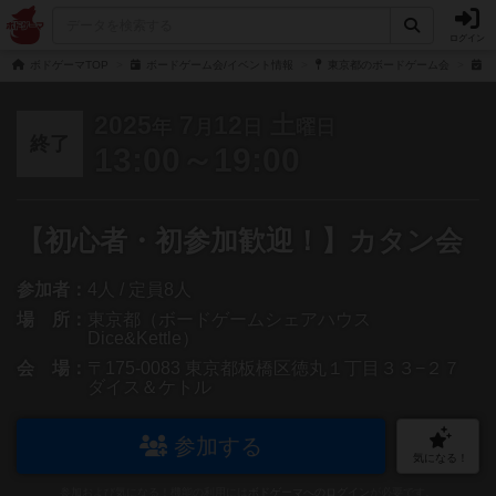
ログイン
ボドゲーマTOP
ボードゲーム会/イベント情報
東京都のボードゲーム会
【
2025
7
12
土
年
月
日
曜日
終了
13:00～19:00
【初心者・初参加歓迎！】カタン会
参加者：
4人 / 定員8人
場 所：
東京都（ボードゲームシェアハウス
Dice&Kettle）
会 場：
〒175-0083 東京都板橋区徳丸１丁目３３−２７
ダイス＆ケトル
参加する
気になる！
参加および気になる！機能の利用には
ボドゲーマへのログイン
が必要です。