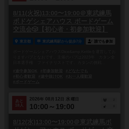
8/11(火祝)13:00〜19:00＠東武練馬
ボドゲシェアハウス ボードゲーム
交流会🎲【初心者・初参加歓迎】
東京都
東武練馬駅から徒歩7分
誰でも参加
ボードゲームシェアハウスDice&amp;Kettleを運営してお
りますバブとなおです。主催のバブは2023年 カタン全
日本選手権 ファイナリストです。カタンの挑戦...
#途中参加OK
#初参加歓迎
#どなたでも
#初心者歓迎
#途中抜けOK
#お一人様歓迎
#ボードゲーム
2026
08
12
水
年
月
日
曜日
2
あと
10:00～19:00
18人
0
8/12(水)13:00〜19:00＠東武練馬ボ