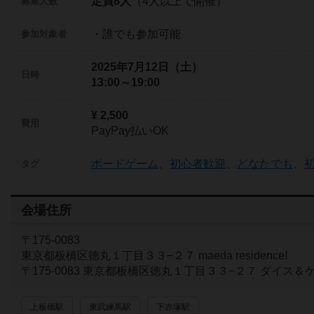
定員8人
（4人以上で開催）
募集人数
・誰でも参加可能
参加対象者
2025年7月12日（土）
日時
13:00～19:00
¥ 2,500
費用
PayPay払いOK
ボードゲーム
、
初心者歓迎
、
どなたでも
、
タグ
会場住所
〒175-0083
東京都板橋区徳丸１丁目３３−２７ maeda residenceⅠ
〒175-0083 東京都板橋区徳丸１丁目３３−２７ ダイス＆ケ
上板橋駅
東武練馬駅
下赤塚駅