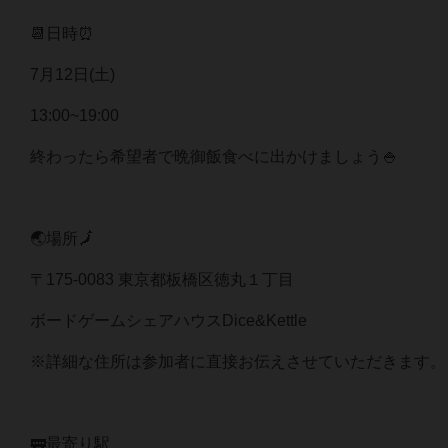
📆日時⏰
7月12日(土)
13:00~19:00
終わったら希望者で晩御飯食べに出かけましょう🍚
🌏場所🗾
〒175-0083 東京都板橋区徳丸１丁目
ボードゲームシェアハウスDice&Kettle
※詳細な住所は参加者に直接お伝えさせていただきます。
🚃最寄り駅