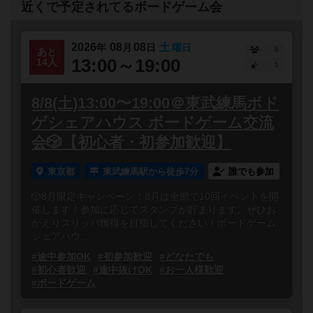
近くで予定されてるボードゲーム会
2026
08
08
土
年
月
日
曜日
6
あと
13:00～19:00
14人
1
8/8(土)13:00〜19:00＠東武練馬ボド
ゲシェアハウス ボードゲーム交流
会🎲【初心者・初参加歓迎】
東京都
東武練馬駅から徒歩7分
誰でも参加
🎲8月限定キャンペーン！8月は全部で10回イベントを開
催します！参加に応じてスタンプが貯まります。ぜひお
かえりスリッパ獲得を目指してください！ボードゲーム
シェアハウ...
#途中参加OK
#初参加歓迎
#どなたでも
#初心者歓迎
#途中抜けOK
#お一人様歓迎
#ボードゲーム