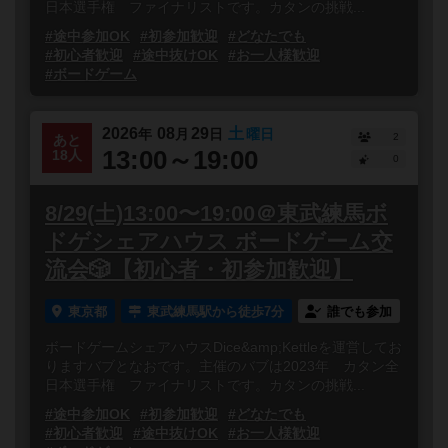
日本選手権 ファイナリストです。カタンの挑戦...
#途中参加OK
#初参加歓迎
#どなたでも
#初心者歓迎
#途中抜けOK
#お一人様歓迎
#ボードゲーム
2026
08
29
土
年
月
日
曜日
2
あと
13:00～19:00
18人
0
8/29(土)13:00〜19:00＠東武練馬ボ
ドゲシェアハウス ボードゲーム交
流会🎲【初心者・初参加歓迎】
東京都
東武練馬駅から徒歩7分
誰でも参加
ボードゲームシェアハウスDice&amp;Kettleを運営してお
りますバブとなおです。主催のバブは2023年 カタン全
日本選手権 ファイナリストです。カタンの挑戦...
#途中参加OK
#初参加歓迎
#どなたでも
#初心者歓迎
#途中抜けOK
#お一人様歓迎