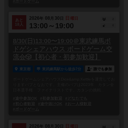
#ボードゲーム
2026
08
30
日
年
月
日
曜日
2
あと
13:00～19:00
18人
0
8/30(日)13:00〜19:00＠東武練馬ボ
ドゲシェアハウス ボードゲーム交
流会🎲【初心者・初参加歓迎】
東京都
東武練馬駅から徒歩7分
誰でも参加
ボードゲームシェアハウスDice&amp;Kettleを運営してお
りますバブとなおです。主催のバブは2023年 カタン全
日本選手権 ファイナリストです。カタンの挑戦...
#途中参加OK
#初参加歓迎
#どなたでも
#初心者歓迎
#途中抜けOK
#お一人様歓迎
#ボードゲーム
2026
08
30
日
年
月
日
曜日
1