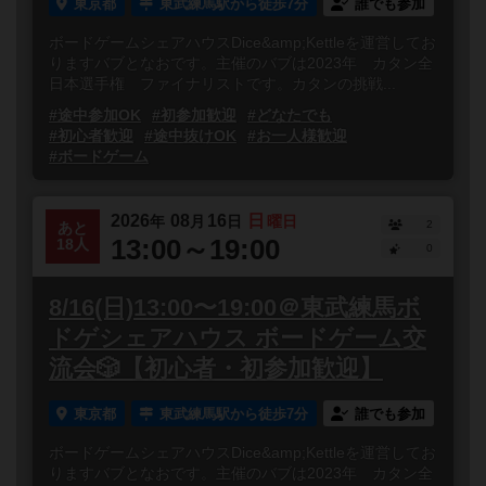
東京都
東武練馬駅から徒歩7分
誰でも参加
ボードゲームシェアハウスDice&amp;Kettleを運営してお
りますバブとなおです。主催のバブは2023年 カタン全
日本選手権 ファイナリストです。カタンの挑戦...
#途中参加OK
#初参加歓迎
#どなたでも
#初心者歓迎
#途中抜けOK
#お一人様歓迎
#ボードゲーム
2026
08
16
日
年
月
日
曜日
2
あと
13:00～19:00
18人
0
8/16(日)13:00〜19:00＠東武練馬ボ
ドゲシェアハウス ボードゲーム交
流会🎲【初心者・初参加歓迎】
東京都
東武練馬駅から徒歩7分
誰でも参加
ボードゲームシェアハウスDice&amp;Kettleを運営してお
りますバブとなおです。主催のバブは2023年 カタン全