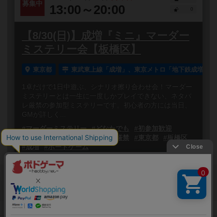
募集中
13:00～20:00
0
【8/30(日)】成増『ミニ』マーダー
ミステリー会【板橋区】
東京都
東武東上線「成増」、東京メトロ「地下鉄成増」駅
1卓だけで1日中遊ぶ、シナリオ擦り合わせ会！マーダー
ミステリーとは一生に一度しかプレイできない、ネタバ
レ厳禁の参加型ミステリーです。初心者の方には当日、
GMが詳しく...
#マーダーミステリー
#どなたでも
#初参加歓迎
#初心者歓迎
#無断キャンセル厳禁
#東京都
#板橋区
#成増
#ボードゲーム
閉じる
Copyright (c)
ボードゲームのプレイ履歴を記録し
【ボドゲーマ】ボードゲームの総合情報サイト
て、
All rights reserved.
自分のデータを管理しませんか？