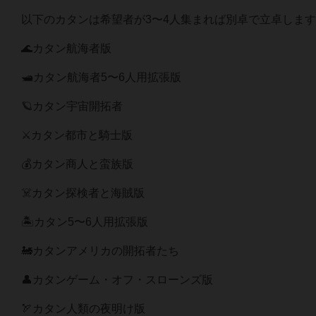
以下のカタンは希望者が3〜4人集まれば別卓で立卓しま
🌊カタン航海者版
🛥️カタン航海者5〜6人用拡張版
🪐カタン宇宙開拓者
⚔️カタン都市と騎士版
💰カタン商人と蛮族版
☠️カタン探検者と海賊版
🏝️カタン5〜6人用拡張版
🚂カタンアメリカの開拓者たち
👤カタンゲーム・オフ・スローンズ版
🏹カタン人類の夜明け版