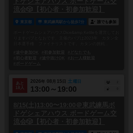
ドゲシェアハウス ボードゲーム交
流会🎲【初心者・初参加歓迎】
東京都
東武練馬駅から徒歩7分
誰でも参加
ボードゲームシェアハウスDice&amp;Kettleを運営してお
りますバブとなおです。主催のバブは2023年 カタン全
日本選手権 ファイナリストです。カタンの挑戦...
#途中参加OK
#初参加歓迎
#どなたでも
#初心者歓迎
#途中抜けOK
#お一人様歓迎
#ボードゲーム
2026
08
15
土
年
月
日
曜日
2
あと
13:00～19:00
18人
0
8/15(土)13:00〜19:00＠東武練馬ボ
ドゲシェアハウス ボードゲーム交
流会🎲【初心者・初参加歓迎】