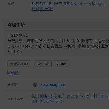
初参加歓迎
、
途中参加OK
、
お一人様歓迎
、
タグ
途中抜けOK
会場住所
〒213-0001
神奈川県川崎市高津区溝口１丁目６−１０ 川崎市生活文化
てくのかわさき 5階 洋裁実習室（神奈川県川崎市高津区溝
６-１０）
武蔵溝ノ口駅
溝の口駅
高津駅
saiwonagenai
主催者
【川崎・
コミュニティ
口】さいボドゲ会