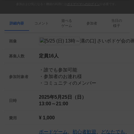
参加および気になる！機能の利用には
ボドゲーマへのログイン
が必要です。
遊べる
当日の
詳細内容
コメント
参加者
ゲーム
様子
画像
定員16人
募集人数
・誰でも参加可能
・参加者のお連れ様
参加対象者
・コミュニティのメンバー
2025年5月25日（日）
日時
13:00～21:00
¥ 1,000
費用
ボードゲーム
、
初心者歓迎
、
どなたでも
、