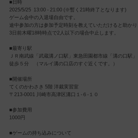
■日時
2025/5/25 13:00 - 21:00 (※暫く21時終了となります)
ゲーム会中の入退場自由です。
途中参加の方は参加予定時刻を教えていただけると助かり
3日前木曜18時時点で2人以下の場合中止します。
■最寄り駅
ＪＲ南武線「武蔵溝ノ口駅」東急田園都市線「溝の口駅」
徒歩５分 （マルイ溝の口店のすぐ近くです。）
■開催場所
てくのかわさき 5階 洋裁実習室
〒213-0001 川崎市高津区溝口１-６-１０
■参加費用
1000円
■ゲームの持ち込みについて