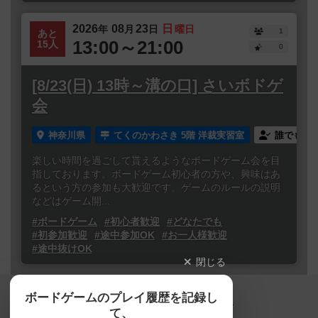
2026
08
23
日
年
月
日
曜日
1
あと
13:00～21:00
15人
0
[8/23(日) 13時～溝の口] さいボドゲ
会
神奈川県
てくのかわさき 5階 洋裁実習室
誰でも参
楽しい時間を過ごして貰えるようなボードゲーム会を目
指しております。ボードゲーム初心者の方や、興味はあ
るという方の参加も大歓迎です。ゲームのルールの説明
などはゲーム開...
#ボードゲーム
#初心者歓迎
#どなたでも
#初参加歓迎
#途中参加OK
#お一人様歓迎
#途中抜けOK
閉じる
Copyright (c)
ボードゲームのプレイ履歴を記録し
【ボドゲーマ】ボードゲームの総合情報サイト
て、
All rights reserved.