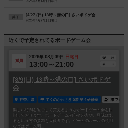
2025年4月13日 日曜日
[4/27 (日) 13時～溝の口] さいボドゲ会
終了
2025年4月27日 日曜日
近くで予定されてるボードゲーム会
2026
08
09
日
年
月
日
曜日
16
満員
13:00～21:00
1
[8/9(日) 13時～溝の口] さいボドゲ
会
神奈川県
てくのかわさき 5階 第４研修室
誰でも参
楽しい時間を過ごして貰えるようなボードゲーム会を目
指しております。ボードゲーム初心者の方や、興味はあ
るという方の参加も大歓迎です。ゲームのルールの説明
などはゲーム開...