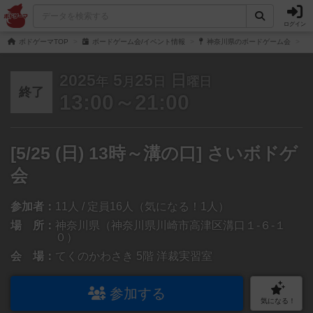
ログイン
ボドゲーマTOP
ボードゲーム会/イベント情報
神奈川県のボードゲーム会
2025
5
25
日
年
月
日
曜日
終了
13:00～21:00
[5/25 (日) 13時～溝の口] さいボドゲ
会
参加者：
11人 / 定員16人（気になる！1人）
場 所：
神奈川県（神奈川県川崎市高津区溝口１-６-１
０）
会 場：
てくのかわさき 5階 洋裁実習室
参加する
気になる！