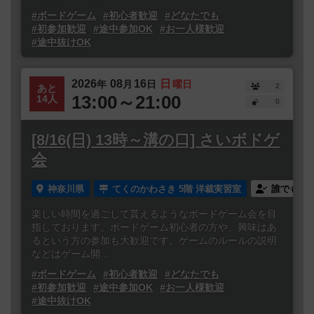
#ボードゲーム
#初心者歓迎
#どなたでも
#初参加歓迎
#途中参加OK
#お一人様歓迎
#途中抜けOK
2026
08
16
日
年
月
日
曜日
2
あと
13:00～21:00
14人
0
[8/16(日) 13時～溝の口] さいボドゲ
会
神奈川県
てくのかわさき 5階 洋裁実習室
誰でも参
楽しい時間を過ごして貰えるようなボードゲーム会を目
指しております。ボードゲーム初心者の方や、興味はあ
るという方の参加も大歓迎です。ゲームのルールの説明
などはゲーム開...
#ボードゲーム
#初心者歓迎
#どなたでも
#初参加歓迎
#途中参加OK
#お一人様歓迎
#途中抜けOK