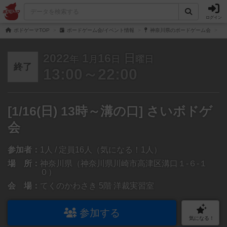
ログイン
ボドゲーマTOP
ボードゲーム会/イベント情報
神奈川県のボードゲーム会
2022
1
16
日
年
月
日
曜日
終了
13:00～22:00
[1/16(日) 13時～溝の口] さいボドゲ
会
参加者：
1人 / 定員16人（気になる！1人）
場 所：
神奈川県（神奈川県川崎市高津区溝口１-６-１
０）
会 場：
てくのかわさき 5階 洋裁実習室
参加する
気になる！