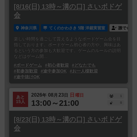
[8/16(日) 13時～溝の口] さいボドゲ
会
神奈川県
てくのかわさき 5階 洋裁実習室
誰でも参
楽しい時間を過ごして貰えるようなボードゲーム会を目
指しております。ボードゲーム初心者の方や、興味はあ
るという方の参加も大歓迎です。ゲームのルールの説明
などはゲーム開...
#ボードゲーム
#初心者歓迎
#どなたでも
#初参加歓迎
#途中参加OK
#お一人様歓迎
#途中抜けOK
2026
08
23
日
年
月
日
曜日
1
あと
13:00～21:00
15人
0
[8/23(日) 13時～溝の口] さいボドゲ
会