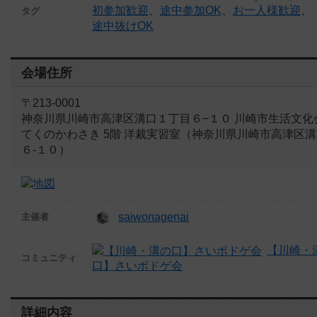
初参加歓迎
、
途中参加OK
、
お一人様歓迎
、
タグ
途中抜けOK
会場住所
〒213-0001
神奈川県川崎市高津区溝口１丁目６−１０ 川崎市生活文化
てくのかわさき 5階 洋裁実習室（神奈川県川崎市高津区溝
６-１０）
saiwonagenai
主催者
【川崎・
コミュニティ
口】さいボドゲ会
詳細内容