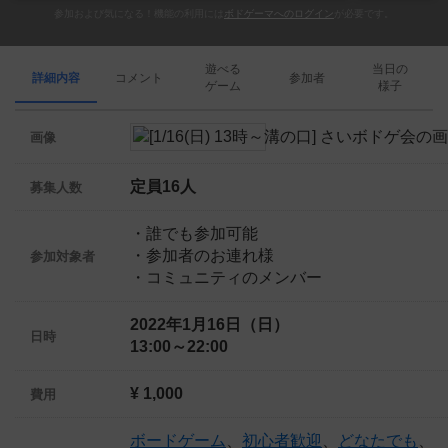
参加および気になる！機能の利用には
ボドゲーマへのログイン
が必要です。
遊べる
当日の
詳細内容
コメント
参加者
ゲーム
様子
画像
定員16人
募集人数
・誰でも参加可能
・参加者のお連れ様
参加対象者
・コミュニティのメンバー
2022年1月16日（日）
日時
13:00～22:00
¥ 1,000
費用
ボードゲーム
、
初心者歓迎
、
どなたでも
、