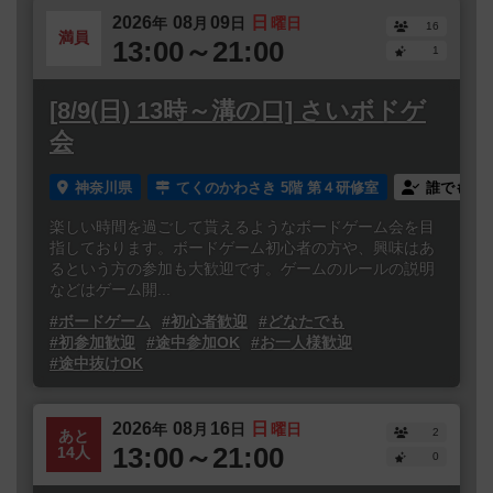
2026
08
09
日
年
月
日
曜日
16
満員
13:00～21:00
1
[8/9(日) 13時～溝の口] さいボドゲ
会
神奈川県
てくのかわさき 5階 第４研修室
誰でも参
楽しい時間を過ごして貰えるようなボードゲーム会を目
指しております。ボードゲーム初心者の方や、興味はあ
るという方の参加も大歓迎です。ゲームのルールの説明
などはゲーム開...
#ボードゲーム
#初心者歓迎
#どなたでも
#初参加歓迎
#途中参加OK
#お一人様歓迎
#途中抜けOK
2026
08
16
日
年
月
日
曜日
2
あと
13:00～21:00
14人
0