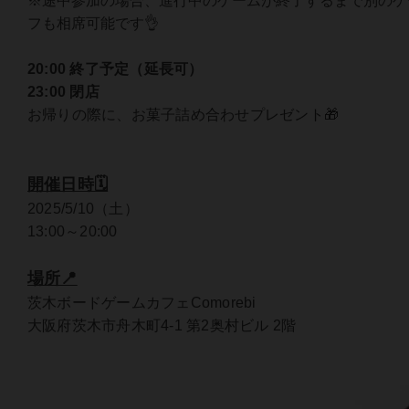
※途中参加の場合、進行中のゲームが終了するまで別のゲ
フも相席可能です👌
20:00 終了予定（延長可）
23:00 閉店
お帰りの際に、お菓子詰め合わせプレゼント🎁
開催日時🗓️
2025/5/10（土）
13:00～20:00
場所📍
茨木ボードゲームカフェComorebi
大阪府茨木市舟木町4-1 第2奥村ビル 2階