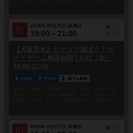
で...
2026
08
21
金
年
月
日
曜日
1
あと
19:00～21:00
11人
0
【大阪茨木】カタンで遊ぼう！ボ
ードゲーム相席会🎲｜8/21（金）
19:00-21:00
大阪府
茨木市
誰でも参加
🎲カタンで遊んでみませんか？🎲 「カタンを初めて遊ん
でみたい！」という初心者様向けイベントです！ルール
説明も1から行いますので、予習不要です！ 軽食付きな
ので...
2026
08
27
木
年
月
日
曜日
1
あと