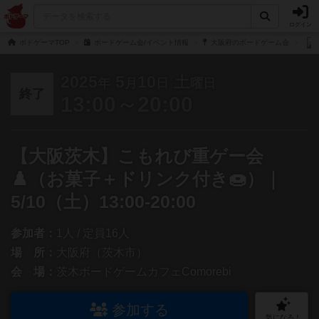
ログイン
ボドゲーマTOP
ボードゲーム会/イベント情報
大阪府のボードゲーム会
2025
5
10
土
年
月
日
曜日
終了
13:00～20:00
【大阪茨木】こもれび重ゲー会
♟️（お菓子＋ドリンク付き🍩）｜
5/10（土）13:00-20:00
参加者：
1人 / 定員16人
場 所：
大阪府（茨木市）
会 場：
茨木ボードゲームカフェComorebi
参加する
気になる！