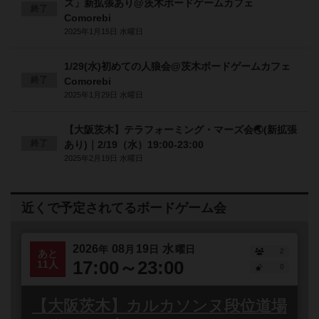
ズ」新拡張あり@茨木ボードゲームカフェ
終了
Comorebi
2025年1月15日 水曜日
1/29(水)初めての人狼会@茨木ボードゲームカフェ
終了
Comorebi
2025年1月29日 水曜日
【大阪茨木】テラフォーミング・マーズ会🌏(新拡張
終了
あり)｜2/19（水）19:00-23:00
2025年2月19日 水曜日
近くで予定されてるボードゲーム会
2026
08
19
水
年
月
日
曜日
2
あと
17:00～23:00
11人
0
【大阪茨木】カルカソンヌ段位道場