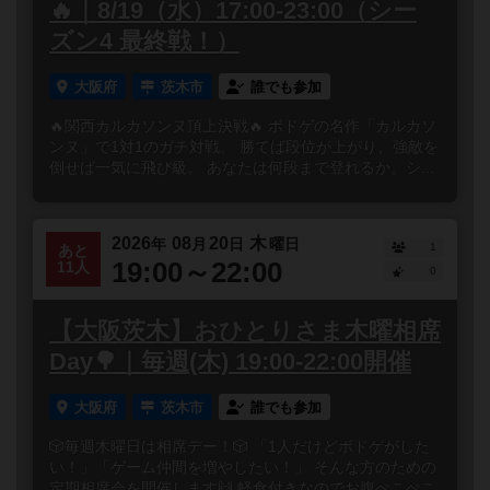
🔥｜8/19（水）17:00-23:00（シー
ズン4 最終戦！）
大阪府
茨木市
誰でも参加
🔥関西カルカソンヌ頂上決戦🔥 ボドゲの名作「カルカソ
ンヌ」で1対1のガチ対戦。 勝てば段位が上がり、強敵を
倒せば一気に飛び級。 あなたは何段まで登れるか。シ...
2026
08
20
木
年
月
日
曜日
1
あと
19:00～22:00
11人
0
【大阪茨木】おひとりさま木曜相席
Day🌳｜毎週(木) 19:00-22:00開催
大阪府
茨木市
誰でも参加
🎲毎週木曜日は相席デー！🎲 「1人だけどボドゲがした
い！」「ゲーム仲間を増やしたい！」 そんな方のための
定期相席会を開催します🙌 軽食付きなのでお腹ぺこぺこ