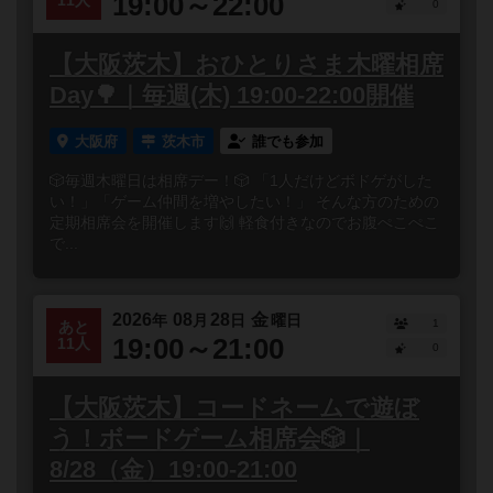
19:00～22:00
11人
0
【大阪茨木】おひとりさま木曜相席
Day🌳｜毎週(木) 19:00-22:00開催
大阪府
茨木市
誰でも参加
🎲毎週木曜日は相席デー！🎲 「1人だけどボドゲがした
い！」「ゲーム仲間を増やしたい！」 そんな方のための
定期相席会を開催します🙌 軽食付きなのでお腹ぺこぺこ
で...
2026
08
28
金
年
月
日
曜日
1
あと
19:00～21:00
11人
0
【大阪茨木】コードネームで遊ぼ
う！ボードゲーム相席会🎲｜
8/28（金）19:00-21:00