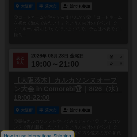
大阪府
茨木市
誰でも参加
🎲コードネームで遊んでみませんか？🎲 「コードネーム
を初めて遊んでみたい！」という方向けのイベントで
す！ルール説明も1から行いますので、予習は不要です！
軽食...
2026
08
28
金
年
月
日
曜日
2
あと
19:00～21:00
8人
0
【大阪茨木】カルカソンヌオープ
ン大会 in Comorebi🏆｜8/26（水）
19:00-22:00
大阪府
茨木市
誰でも参加
🎲競技カルカソンヌをやってみませんか？🎲「カルカソ
ンヌで真剣勝負したい！」という方向けのイベントで
す！参加条件はないので、初心者の方や遠方の方の参戦