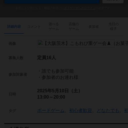
参加および気になる！機能の利用には
ボドゲーマへのログイン
が必要です。
遊べる
店舗の
当日の
詳細内容
コメント
参加者
ゲーム
ゲーム
様子
画像
定員16人
募集人数
・誰でも参加可能
参加対象者
・参加者のお連れ様
2025年5月10日（土）
日時
13:00～20:00
ボードゲーム
、
初心者歓迎
、
どなたでも
、
タグ