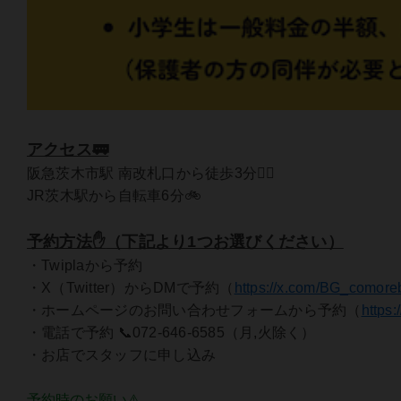
アクセス🚃
阪急茨木市駅 南改札口から徒歩3分🚶‍♀️
JR茨木駅から自転車6分🚲
予約方法✋
（下記より1つお選びください）
・Twiplaから予約
・X（Twitter）からDMで予約（
https://x.com/BG_comore
・ホームページのお問い合わせフォームから予約（
https
・電話で予約 📞072-646-6585（月,火除く）
・お店でスタッフに申し込み
予約時のお願い⚠️