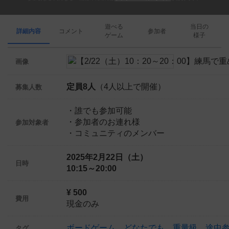
遊べる
当日の
詳細内容
コメント
参加者
ゲーム
様子
画像
定員8人
（4人以上で開催）
募集人数
・誰でも参加可能
・参加者のお連れ様
参加対象者
・コミュニティのメンバー
2025年2月22日（土）
日時
10:15～20:00
¥ 500
費用
現金のみ
ボードゲーム
、
どなたでも
、
重量級
、
途中参
タグ