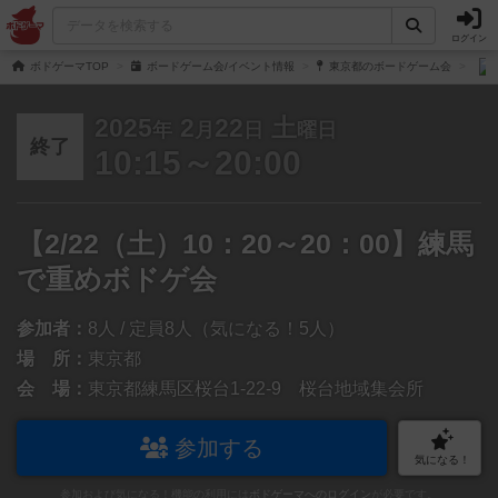
ログイン
ボドゲーマTOP
ボードゲーム会/イベント情報
東京都のボードゲーム会
2025
2
22
土
年
月
日
曜日
終了
10:15～20:00
【2/22（土）10：20～20：00】練馬
で重めボドゲ会
参加者：
8人 / 定員8人（気になる！5人）
場 所：
東京都
会 場：
東京都練馬区桜台1-22-9 桜台地域集会所
参加する
気になる！
参加および気になる！機能の利用には
ボドゲーマへのログイン
が必要です。