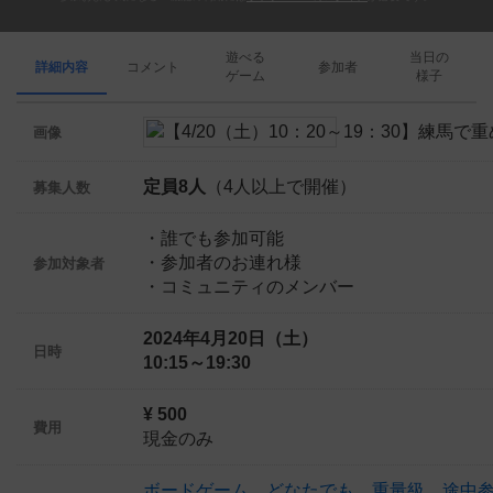
遊べる
当日の
詳細内容
コメント
参加者
ゲーム
様子
画像
定員8人
（4人以上で開催）
募集人数
・誰でも参加可能
・参加者のお連れ様
参加対象者
・コミュニティのメンバー
2024年4月20日（土）
日時
10:15～19:30
¥ 500
費用
現金のみ
ボードゲーム
、
どなたでも
、
重量級
、
途中参