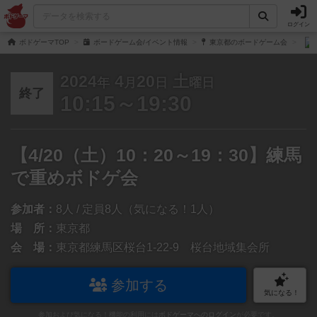
ログイン
ボドゲーマTOP
ボードゲーム会/イベント情報
東京都のボードゲーム会
2024
4
20
土
年
月
日
曜日
終了
10:15～19:30
【4/20（土）10：20～19：30】練馬
で重めボドゲ会
参加者：
8人 / 定員8人（気になる！1人）
場 所：
東京都
会 場：
東京都練馬区桜台1-22-9 桜台地域集会所
参加する
気になる！
参加および気になる！機能の利用には
ボドゲーマへのログイン
が必要です。