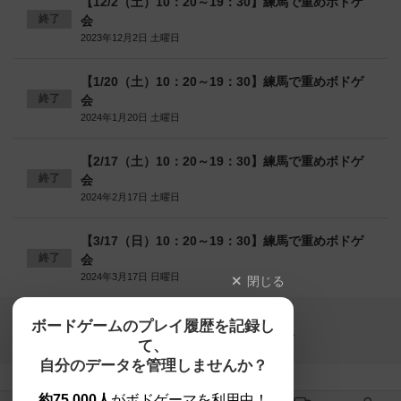
【12/2（土）10：20～19：30】練馬で重めボドゲ
終了
会
2023年12月2日 土曜日
【1/20（土）10：20～19：30】練馬で重めボドゲ
終了
会
2024年1月20日 土曜日
【2/17（土）10：20～19：30】練馬で重めボドゲ
終了
会
2024年2月17日 土曜日
【3/17（日）10：20～19：30】練馬で重めボドゲ
終了
会
2024年3月17日 日曜日
閉じる
Copyright (c)
ボードゲームのプレイ履歴を記録し
【ボドゲーマ】ボードゲームの総合情報サイト
て、
All rights reserved.
自分のデータを管理しませんか？
約75,000人
がボドゲーマを利用中！