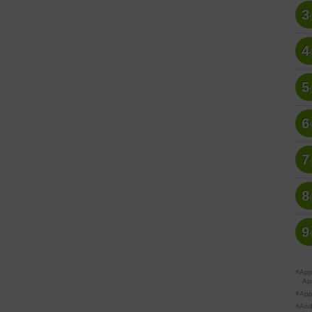
3
4
5
6
7
8
9
※A
Ap
※Ap
※A