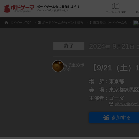
ボードゲーム会に参加しよう！
イベント作成・参加サービス
データベース
検
ボドゲーマTOP
ボードゲーム会/イベント情報
東京都のボードゲーム会
2024
9
21
終了
年
月
日
【9/21（土
場 所：
東京都
会 場：
東京都練馬区桜
主催者：
ゴーダ
練馬で重めボ
参加する