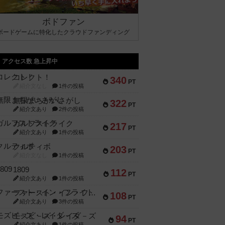
ボドファン
ボードゲームに特化したクラウドファンディング
アクセス数 急上昇中
コレクト！
340
PT
紹介文なし
1件の投稿
無限まちがいさがし
322
PT
紹介文あり
2件の投稿
ガルフストライク
217
PT
紹介文あり
1件の投稿
クルティボ
203
PT
紹介文なし
1件の投稿
1809
112
PT
紹介文あり
1件の投稿
ファースト・イン・フライト
108
PT
紹介文あり
3件の投稿
モズビ－ズ・レイダ－ズ
94
PT
紹介文あり
1件の投稿