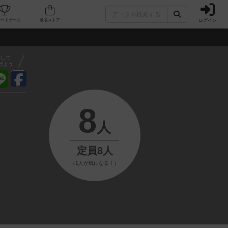
ログイン
フェ/店舗
人気ボードゲーム
通販ストア
アして
げよう
8
人
定員8人
（1人が気になる！）