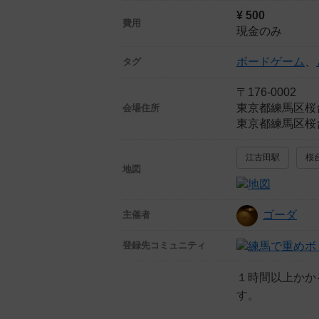
¥ 500
費用
現金のみ
ボードゲーム
、
タグ
〒176-0002
東京都練馬区桜
会場住所
東京都練馬区桜台
江古田駅
桜
地図
ゴーダ
主催者
登録先
コミュニティ
１時間以上かか
す。