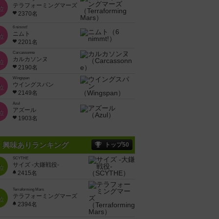
テラフォーミングマーズ
位
2370名
6 nimmt!
ニムト
位
2201名
Carcassonne
カルカソンヌ
位
2190名
Wingspan
ウイングスパン
位
2149名
Azul
アズール
位
1903名
興味ありランキング
トップ50
SCYTHE
サイズ -大鎌戦役-
位
2415名
Terraforming Mars
テラフォーミングマーズ
位
2394名