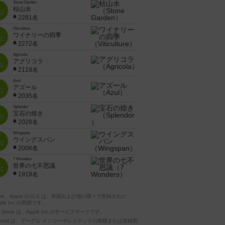
Stone Garden
枯山水
位
2281名
Viticulture
ワイナリーの四季
位
2272名
Agricola
アグリコラ
位
2119名
Azul
アズール
位
2035名
Splendor
宝石の煌き
位
2028名
Wingspan
ウイングスパン
位
2006名
7 Wonders
世界の七不思議
位
1919名
pple、Apple のロゴ は、米国および他の国々で登録された
ple Inc.の商標です。
p Store は、Apple Inc.のサービスマークです。
ndroid は、グーグル インコーポレイテッドの商標または登録商