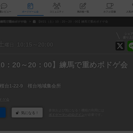
索
新着レビュー
ボードゲーム会
コミュニティ
掲示板一覧
カ
練馬で重めボドゲ会
【9/21（土）10：20～20：00】練馬で重めボドゲ会
シェ
盛り上
土
10:15～20:00
曜日
）10：20～20：00】練馬で重めボドゲ会
台1-22-9 桜台地域集会所
ドゲ会
参加および気になる！機能の利用には
気になる！
ボドゲーマへのログイン
が必要です。