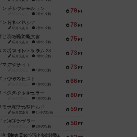
テンプテーション
79
PT
紹介文なし
2件の投稿
インドネシア
78
PT
紹介文あり
2件の投稿
宵と暁の呪文書
75
PT
紹介文あり
8件の投稿
リスボン・トラム 28
73
PT
紹介文あり
9件の投稿
アマナイト
73
PT
紹介文なし
1件の投稿
ブラヴェスト
66
PT
紹介文なし
1件の投稿
スペクタキュラー
60
PT
紹介文なし
1件の投稿
スモールワールド
59
PT
紹介文あり
13件の投稿
ギャンブラー
58
PT
紹介文なし
2件の投稿
Bitter End ブタペスト救出作戦