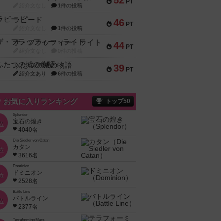
52
PT
紹介文なし
1件の投稿
ラピード
46
PT
紹介文なし
1件の投稿
ザ・フラッフィー・ライト
44
PT
紹介文なし
0件の投稿
ふたつの城の物語
39
PT
紹介文あり
6件の投稿
お気に入りランキング
トップ50
Splendor
宝石の煌き
位
4040名
Die Siedler von Catan
カタン
位
3616名
Dominion
ドミニオン
位
2528名
Battle Line
バトルライン
位
2377名
Terraforming Mars