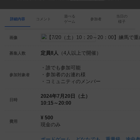
遊べる
当日の
詳細内容
コメント
参加者
ゲーム
様子
画像
定員8人
（4人以上で開催）
募集人数
・誰でも参加可能
・参加者のお連れ様
参加対象者
・コミュニティのメンバー
2024年7月20日（土）
日時
10:15～20:00
¥ 500
費用
現金のみ
ボードゲーム
、
どなたでも
、
重量級
、
途中参