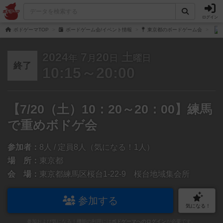
ログイン
ボドゲーマTOP
ボードゲーム会/イベント情報
東京都のボードゲーム会
2024
7
20
土
年
月
日
曜日
終了
10:15～20:00
【7/20（土）10：20～20：00】練馬
で重めボドゲ会
参加者：
8人 / 定員8人（気になる！1人）
場 所：
東京都
会 場：
東京都練馬区桜台1-22-9 桜台地域集会所
参加する
気になる！
参加および気になる！機能の利用には
ボドゲーマへのログイン
が必要です。