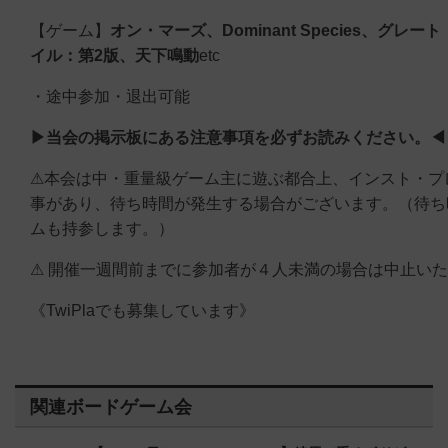
【ゲーム】
オン
・
マーズ、
Dominant Species、
グレート
イル：第2版、
天下鳴動
etc
・途中参加・退出可能
▶当会の掲示板にある注意事項を必ずお読みください。◀
⚠本会は中・重量級ゲーム主に遊ぶ都合上、インスト・プ
事があり、待ち時間が発生する場合がございます。（待ち
ムも持参します。）
⚠ 開催一週間前までに参加者が４人未満の場合は中止い
《TwiPlaでも募集しています》
関連ボードゲーム会