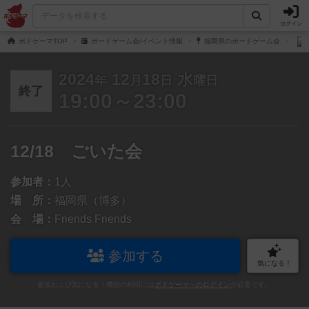
ログイン
ボドゲーマTOP
ボードゲーム会/イベント情報
福岡県のボードゲーム会
2024
12
18
水
年
月
日
曜日
終了
19:00～23:00
12/18 ごいた会
参加者：
1人
場 所：
福岡県（博多）
会 場：
Friends Friends
参加する
気になる！
参加および気になる！機能の利用には
ボドゲーマへのログイン
が必要です。