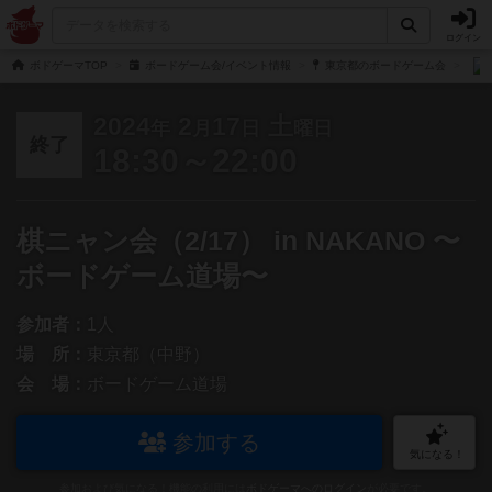
ログイン
ボドゲーマTOP
ボードゲーム会/イベント情報
東京都のボードゲーム会
2024
2
17
土
年
月
日
曜日
終了
18:30～22:00
棋ニャン会（2/17） in NAKANO 〜
ボードゲーム道場〜
参加者：
1人
場 所：
東京都（中野）
会 場：
ボードゲーム道場
参加する
気になる！
参加および気になる！機能の利用には
ボドゲーマへのログイン
が必要です。