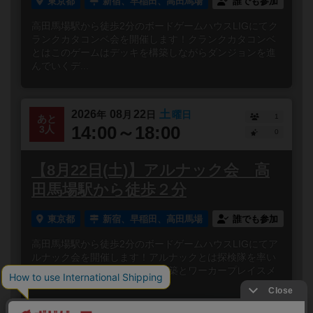
東京都
新宿、早稲田、高田馬場
誰でも参加
高田馬場駅から徒歩2分のボードゲームハウスLIGにてク
ランクカタコンベ会を開催します！クランクカタコンベ
とはこのゲームはデッキを構築しながらダンジョンを進
んでいくデ...
2026
08
22
土
年
月
日
曜日
1
あと
14:00～18:00
3人
0
【8月22日(土)】アルナック会 高
田馬場駅から徒歩２分
東京都
新宿、早稲田、高田馬場
誰でも参加
高田馬場駅から徒歩2分のボードゲームハウスLIGにてア
ルナック会を開催します！アルナックとは探検隊を率い
て未踏の島を探検するデッキ構築とワーカープレイスメ
ントをかけ...
閉じる