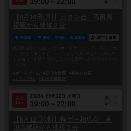
19:00～22:00
11人
0
【8月10日(月)】カタン会 高田馬
場駅から徒歩２分
東京都
新宿、早稲田、高田馬場
誰でも参加
高田馬場駅から徒歩2分のボードゲームハウスLIGにてカ
タン会を開催します！カタンとはカタン島という無人島
を舞台に開拓競争を繰り広げる全世界で2000万個を売り
上げた...
#ボードゲーム
#初心者歓迎
#初参加歓迎
#どなたでも
#お一人様歓迎
2026
08
12
水
年
月
日
曜日
1
あと
19:00～22:00
15人
0
【8月12日(水)】軽ゲー相席会 高
田馬場駅から徒歩２分