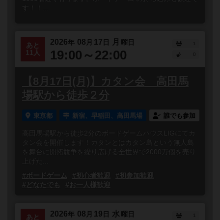
す！！...
2026
08
17
月
年
月
日
曜日
1
あと
19:00～22:00
11人
0
【8月17日(月)】カタン会 高田馬
場駅から徒歩２分
東京都
新宿、早稲田、高田馬場
誰でも参加
高田馬場駅から徒歩2分のボードゲームハウスLIGにてカ
タン会を開催します！カタンとはカタン島という無人島
を舞台に開拓競争を繰り広げる全世界で2000万個を売り
上げた...
#ボードゲーム
#初心者歓迎
#初参加歓迎
#どなたでも
#お一人様歓迎
2026
08
19
水
年
月
日
曜日
1
あと