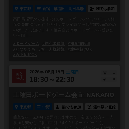
東京都
新宿、早稲田、高田馬場
誰でも参加
高田馬場駅から徒歩2分のボードゲームハウスLIGにて相
席会を開催します！今回はプレイ時間～1時間未満の軽め
のゲームで遊びます！相席会とはボードゲームを遊びた
い人同士...
#ボードゲーム
#初心者歓迎
#初参加歓迎
#どなたでも
#お一人様歓迎
#途中抜けOK
#途中参加OK
2026
08
15
土
年
月
日
曜日
1
あと
18:30～22:30
14人
0
土曜日ボードゲーム会 in NAKANO
東京都
中野
誰でも参加
連れ添い登録
簡単なゲーム中心に案内しますので、初めての方も一人
参加も安心して参加可能です^ ^！ボードゲーム は、
1000個近く有ります。ボードゲーム の持ち込みも歓迎で