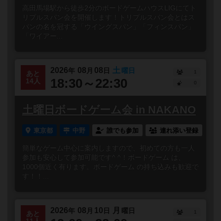
高田馬場駅から徒歩2分のボードゲームハウスLIGにてト
リプルスパン会を開催します！トリプルスパン会とはス
パンの名を冠する「ウイングスパン」「フィンスパン」
「ワイアー...
2026
08
08
土
年
月
日
曜日
1
あと
18:30～22:30
14人
0
土曜日ボードゲーム会 in NAKANO
東京都
中野
誰でも参加
連れ添い登録
簡単なゲーム中心に案内しますので、初めての方も一人
参加も安心して参加可能です^ ^！ボードゲーム は、
1000個近く有ります。ボードゲーム の持ち込みも歓迎で
す！！...
2026
08
10
月
年
月
日
曜日
1
あと