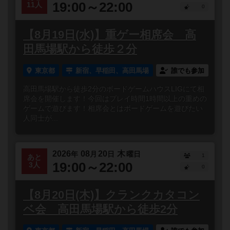
19:00～22:00
11人
0
【8月19日(水)】重ゲー相席会 高
田馬場駅から徒歩２分
東京都
新宿、早稲田、高田馬場
誰でも参加
高田馬場駅から徒歩2分のボードゲームハウスLIGにて相
席会を開催します！今回はプレイ時間1時間以上の重めの
ゲームで遊びます！相席会とはボードゲームを遊びたい
人同士が...
2026
08
20
木
年
月
日
曜日
1
あと
19:00～22:00
3人
0
【8月20日(木)】クランクカタコン
ベ会 高田馬場駅から徒歩2分