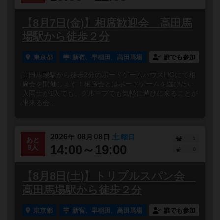
【8月7日(金)】相席歓迎会 高田馬
場駅から徒歩２分
東京都
新宿、早稲田、高田馬場
誰でも参加
高田馬場駅から徒歩2分のボードゲームハウスLIGにて相
席会を開催します！相席会とはボードゲームを遊びたい
人同士が1人でも、グループでも気軽に遊びに来ることが
出来る会...
2026
08
08
土
年
月
日
曜日
1
あと
14:00～19:00
9人
0
【8月8日(土)】トリプルスパン会
高田馬場駅から徒歩２分
東京都
新宿、早稲田、高田馬場
誰でも参加