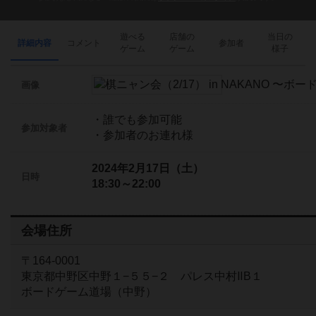
遊べる
店舗の
当日の
詳細内容
コメント
参加者
ゲーム
ゲーム
様子
画像
・誰でも参加可能
参加対象者
・参加者のお連れ様
2024年2月17日（土）
日時
18:30～22:00
会場住所
〒164-0001
東京都中野区中野１−５５−２ パレス中村ⅡB１
ボードゲーム道場（中野）