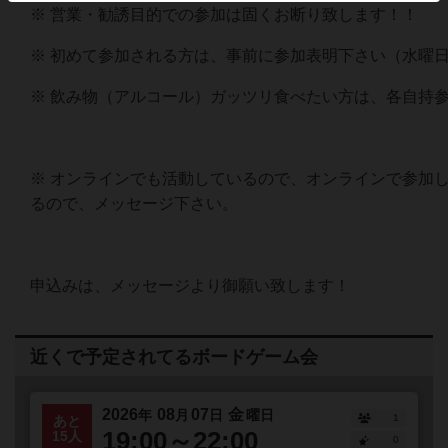
※ 営業・勧誘目的での参加は固くお断り致します！！
※ 初めて参加される方は、事前に参加表明下さい（水曜
※ 飲み物（アルコール）ガッツリ食べたい方は、各自持
※ オンラインでも活動しているので、オンラインで参加
るので、メッセージ下さい。
申込みは、メッセージより御願い致します！
近くで予定されてるボードゲーム会
2026
08
07
金
年
月
日
曜日
1
あと
19:00～22:00
15人
0