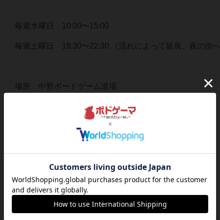
毎週水曜日 10:00〜15:00
毎週土曜日 18:30〜22:30 （流れによって延長、夜の街
場所 中野ボードゲーム道場
参加費 都度 1500円
※最新情報は、下記のグループより確認下さい↓
https://band.us/n/a7a06d5ev2M4Q