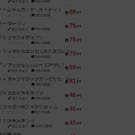
紹介文あり
6件の投稿
ノームズ・アット・ナイト
88
PT
紹介文なし
1件の投稿
マーリン
76
PT
紹介文あり
6件の投稿
フラットアイアン
75
PT
紹介文なし
2件の投稿
トランスオリエント・エクスプレス
70
PT
紹介文なし
1件の投稿
アンブッシュ！：ムーブアウト！
59
PT
紹介文あり
1件の投稿
キャプテン・フリップ：イスラ・ボンバ
51
PT
紹介文なし
2件の投稿
ガルフストライク
46
PT
紹介文あり
1件の投稿
エコーズ・オブ・タイム
45
PT
紹介文なし
8件の投稿
スカルキング
45
PT
紹介文あり
12件の投稿
海兵隊