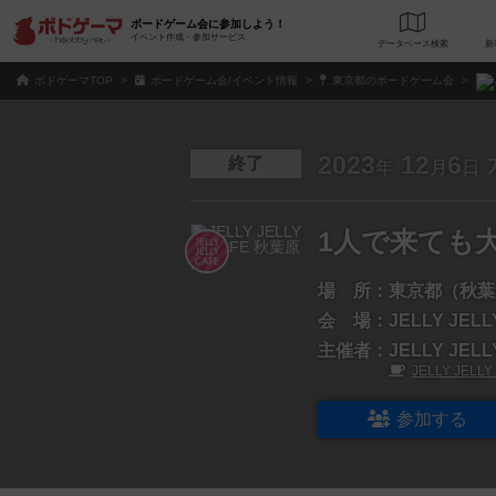
ボードゲーム会に参加しよう！
イベント作成・参加サービス
データベース
検
ボドゲーマTOP
ボードゲーム会/イベント情報
東京都のボードゲーム会
2023
12
6
終了
年
月
日
1人で来ても
場 所：
東京都（秋葉
会 場：
JELLY JEL
主催者：
JELLY JE
JELLY JELL
参加する