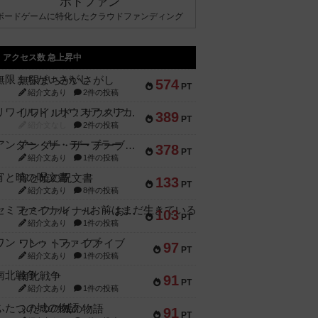
ボドファン
ボードゲームに特化したクラウドファンディング
アクセス数 急上昇中
無限まちがいさがし
574
PT
紹介文あり
2件の投稿
リワイルド：サウスアメリカ
389
PT
紹介文なし
2件の投稿
アンダー・ザ・テーブラー
378
PT
紹介文あり
1件の投稿
宵と暁の呪文書
133
PT
紹介文あり
8件の投稿
セミファイナル ～お前はまだ生きている～
103
PT
紹介文あり
1件の投稿
ワン・トゥ・ファイブ
97
PT
紹介文あり
1件の投稿
南北戦争
91
PT
紹介文あり
1件の投稿
ふたつの城の物語
91
PT