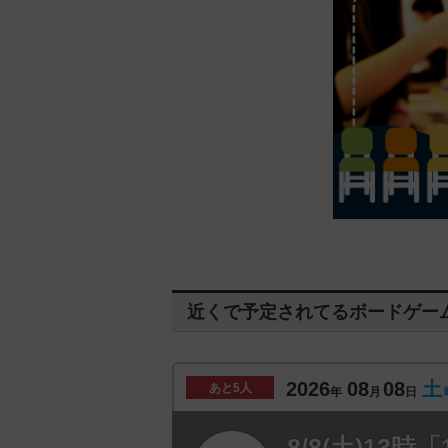
近くで予定されてるボードゲー
2026
08
08
土
あと
5人
年
月
日
8/8(土)1