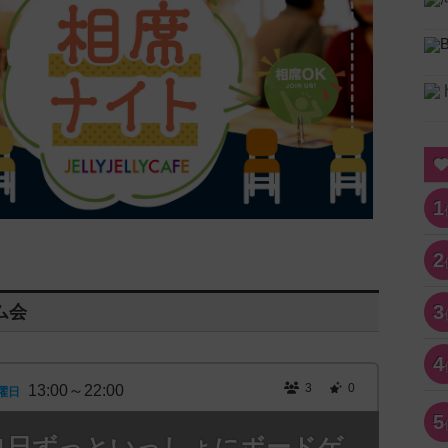
1
2
3
ム会
4
3
0
13:00～22:00
曜日
5
3時「1日ずっといっしょにボードゲ