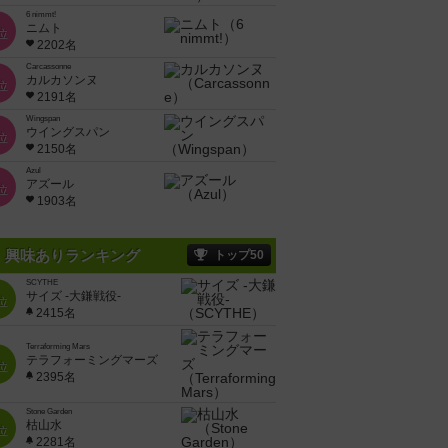
6 nimmt!
ニムト
位
2202名
Carcassonne
カルカソンヌ
位
2191名
Wingspan
ウイングスパン
位
2150名
Azul
アズール
位
1903名
興味ありランキング
トップ50
SCYTHE
サイズ -大鎌戦役-
位
2415名
Terraforming Mars
テラフォーミングマーズ
位
2395名
Stone Garden
枯山水
位
2281名