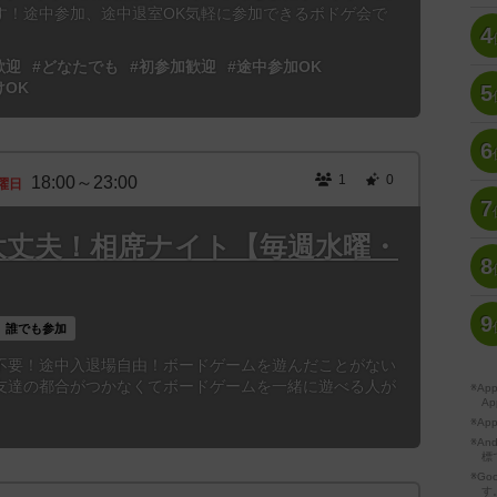
す！途中参加、途中退室OK気軽に参加できるボドゲ会で
4
歓迎
#どなたでも
#初参加歓迎
#途中参加OK
けOK
5
6
1
0
18:00～23:00
曜日
7
大丈夫！相席ナイト【毎週水曜・
8
9
誰でも参加
不要！途中入退場自由！ボードゲームを遊んだことがない
友達の都合がつかなくてボードゲームを一緒に遊べる人が
※A
Ap
※Ap
※A
標
※Go
す