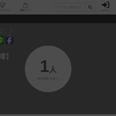
ログイン
フェ/店舗
人気ボードゲーム
通販ストア
アして
げよう
曜】
1
人
（0人が気になる！）