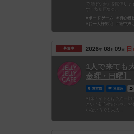
で遊ぼう会」を開催しま
す！秋葉原集会...
#ボードゲーム
#初心者
#お一人様歓迎
#途中抜
2026
08
09
日
募集中
年
月
日
1人で来ても
金曜・日曜】
東京都
秋葉原
相席ナイトとは予約一切
という初心者の方や、お
いない方でも大丈...