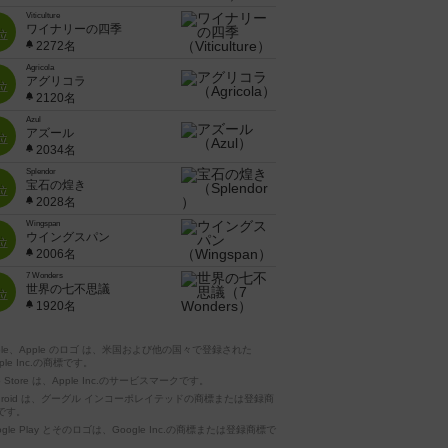
Viticulture
ワイナリーの四季
位
2272名
Agricola
アグリコラ
位
2120名
Azul
アズール
位
2034名
Splendor
宝石の煌き
位
2028名
Wingspan
ウイングスパン
位
2006名
7 Wonders
世界の七不思議
位
1920名
pple、Apple のロゴ は、米国および他の国々で登録された
ple Inc.の商標です。
p Store は、Apple Inc.のサービスマークです。
ndroid は、グーグル インコーポレイテッドの商標または登録商
です。
ogle Play とそのロゴは、Google Inc.の商標または登録商標で
。