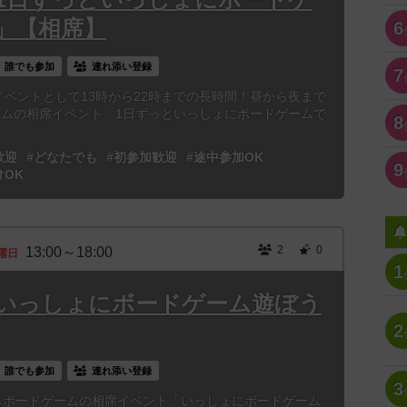
」【相席】
6
誰でも参加
連れ添い登録
7
別イベントとして13時から22時までの長時間！昼から夜まで
ームの相席イベント「1日ずっといっしょにボードゲームで
8
歓迎
#どなたでも
#初参加歓迎
#途中参加OK
9
けOK
2
0
13:00～18:00
曜日
1
3時「いっしょにボードゲーム遊ぼう
2
誰でも参加
連れ添い登録
3
からボードゲームの相席イベント「いっしょにボードゲーム