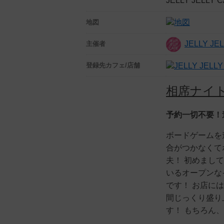
JELLY JELL
地図
JELLY J
主催者
登録先
カフェ/店舗
相席ナイ
予約一切不要！
ボードゲームを
合がつかなくて
夫！ 初めまし
いるオープンな
です！ お店に
間じっくり盛り
す！ もちろん