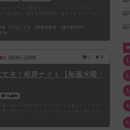
からボードゲームの相席イベント「いっしょにボードゲーム
す！途中参加、途中退室OK気軽に参加できるボドゲ会で
歓迎
#どなたでも
#初参加歓迎
#途中参加OK
けOK
1
0
18:00～23:00
曜日
1
大丈夫！相席ナイト【毎週水曜・
2
3
誰でも参加
4
不要！途中入退場自由！ボードゲームを遊んだことがない
友達の都合がつかなくてボードゲームを一緒に遊べる人が
5