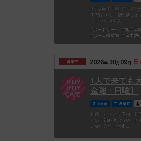
8月は毎週日曜日13時
で遊ぼう会」を開催しま
す！秋葉原集会...
#ボードゲーム
#初心者
#お一人様歓迎
#途中抜
2026
08
09
日
募集中
年
月
日
1人で来ても
金曜・日曜】
東京都
秋葉原
相席ナイトとは予約一切
という初心者の方や、お
いない方でも大丈...