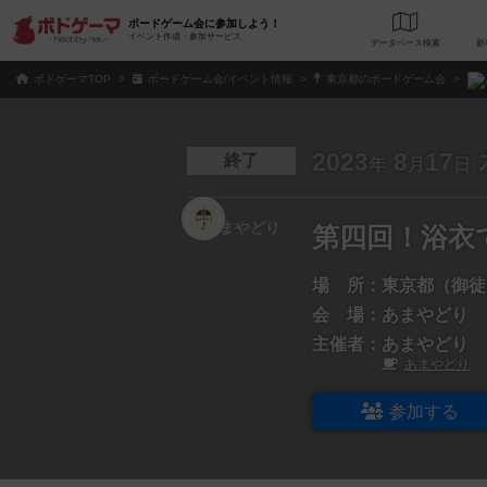
ボードゲーム会に参加しよう！
イベント作成・参加サービス
データベース
検
ボドゲーマTOP
ボードゲーム会/イベント情報
東京都のボードゲーム会
2023
8
17
終了
年
月
日
第四回！浴衣
場 所：
東京都（御徒
会 場：
あまやどり
主催者：
あまやどり
あまやどり
参加する