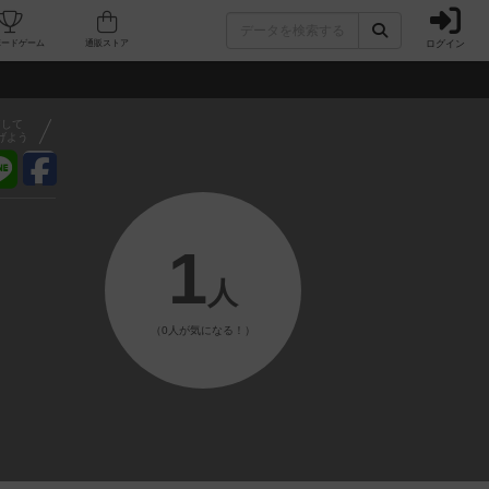
ログイン
フェ/店舗
人気ボードゲーム
通販ストア
アして
げよう
1
人
（0人が気になる！）