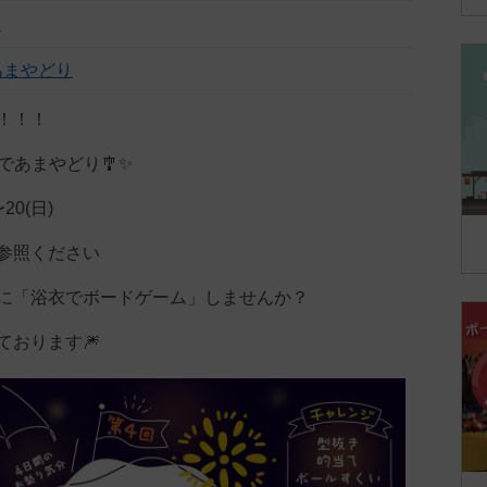
り
あまやどり
！！！
衣であまやどり🎐✨
20(日)
参照ください
に「浴衣でボードゲーム」しませんか？
ております🎆