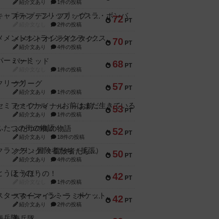
紹介文あり
1件の投稿
キャプテン・フリップ：イスラ・ボンバ
72
PT
紹介文なし
2件の投稿
メメントオンラインタクティクス
70
PT
紹介文あり
4件の投稿
パーミッド
68
PT
紹介文なし
1件の投稿
クリーグ
57
PT
紹介文あり
1件の投稿
セミファイナル ～お前はまだ生きている～
53
PT
紹介文あり
1件の投稿
ふたつの街の物語
52
PT
紹介文あり
18件の投稿
クランク! ：冒険者たち（拡張）
50
PT
紹介文あり
4件の投稿
とうほうの！
42
PT
紹介文なし
1件の投稿
スターマイン・ラミー ポケット
42
PT
紹介文あり
2件の投稿
海兵隊