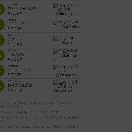
Viticulture
ワイナリーの四季
位
2273名
Agricola
アグリコラ
位
2120名
Azul
アズール
位
2034名
Splendor
宝石の煌き
位
2031名
Wingspan
ウイングスパン
位
2007名
7 Wonders
世界の七不思議
位
1921名
pple、Apple のロゴ は、米国および他の国々で登録された
ple Inc.の商標です。
p Store は、Apple Inc.のサービスマークです。
ndroid は、グーグル インコーポレイテッドの商標または登録商
です。
ogle Play とそのロゴは、Google Inc.の商標または登録商標で
。