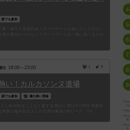
4
誰でも参加
5
不要！途中入退場自由！ボードゲームを遊んだことがない
友達の都合がつかなくてボードゲームを一緒に遊べる人が
6
7
1
0
18:00～23:00
曜日
8
熱い！カルカソンヌ道場
9
誰でも参加
連れ添い登録
※A
KLASKをこよなく愛するJELLY JELLY CAFE 秋葉原
Ap
将棋の藤井聡太さんの活躍や麻雀のMリーグ、TV...
※Ap
※A
標
※Go
す