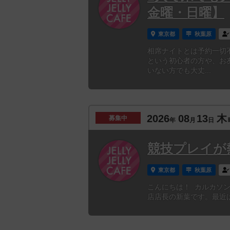
金曜・日曜】
東京都
秋葉原
相席ナイトとは予約一切
という初心者の方や、お
いない方でも大丈...
2026
08
13
木
募集中
年
月
日
競技プレイが
東京都
秋葉原
こんにちは！ カルカソンヌと
店店長の新葉です。最近は