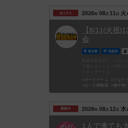
2026
08
11
火
あと
6人
年
月
日
【8/11(火
会
東京都
秋葉原
秋葉原集会所で「カタン
で遊びましょう！8月1
スタンダードは...
#ボードゲーム
#どなた
#お一人様歓迎
#途中抜
2026
08
12
水
募集中
年
月
日
1人で来ても