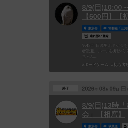
8/9(日)10:
【500円】【
東京都
常磐線「三河
連れ添い登録
第43回 日暮里ボドゲ会を
者歓迎。ルール説明からき
ちろん...
#ボードゲーム
#初心者
2026
08
09
日
終了
年
月
日
8/9(日)1
会」【相席】
東京都
秋葉原