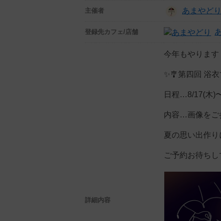
あまやど
主催者
登録先
カフェ/店舗
今年もやります
✨🎐第四回 浴
日程…8/17(木)〜
内容…画像をご
夏の思い出作り
ご予約お待ちし
詳細内容