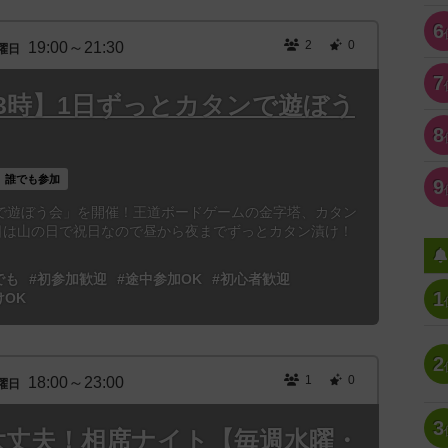
6
2
0
19:00～21:30
曜日
7
祝)13時】1日ずっとカタンで遊ぼう
8
誰でも参加
9
で遊ぼう会」を開催！王道ボードゲームの金字塔、カタン
1日は山の日で祝日なので昼から夜までずっとカタン漬け！
でも
#初参加歓迎
#途中参加OK
#初心者歓迎
1
けOK
2
1
0
18:00～23:00
曜日
3
大丈夫！相席ナイト【毎週水曜・