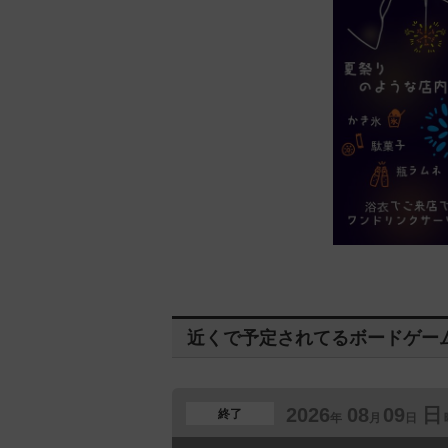
近くで予定されてるボードゲー
2026
08
09
日
終了
年
月
日