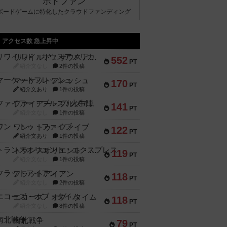
ボドファン
ボードゲームに特化したクラウドファンディング
アクセス数 急上昇中
リワイルド：サウスアメリカ
552
PT
紹介文なし
2件の投稿
マーケットフレッシュ
170
PT
紹介文あり
1件の投稿
ファイアー・ブルズ / 火牛陣
141
PT
紹介文なし
1件の投稿
ワン・トゥ・ファイブ
122
PT
紹介文あり
1件の投稿
トランスオリエント・エクスプレス
119
PT
紹介文なし
1件の投稿
フラットアイアン
118
PT
紹介文なし
2件の投稿
エコーズ・オブ・タイム
118
PT
紹介文なし
8件の投稿
南北戦争
79
PT