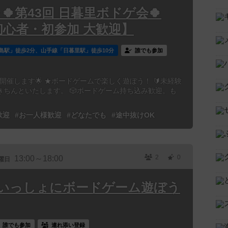
00～🍀第43回 日暮里ボドゲ会🍀
初心者・初参加 大歓迎】
島駅」徒歩2分、山手線「日暮里駅」徒歩10分
誰でも参加
開催します🌟 ★ボードゲームで楽しく遊ぼう！ 🔰未経験
ちんといたします。 🎲ボードゲーム持ち込み歓迎。も
歓迎
#お一人様歓迎
#どなたでも
#途中抜けOK
2
0
13:00～18:00
曜日
3時「いっしょにボードゲーム遊ぼう
誰でも参加
連れ添い登録