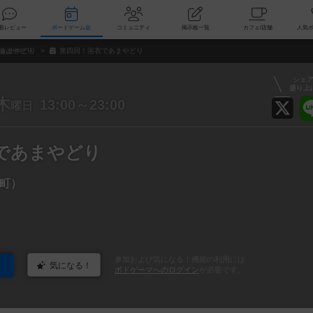
索
新着レビュー
ボードゲーム会
コミュニティ
掲示板一覧
カ
あまやどり
第四回！浴衣であまやどり
シェ
盛り上
木
13:00～23:00
曜日
であまやどり
町）
参加および気になる！機能の利用には
気になる！
ボドゲーマへのログイン
が必要です。