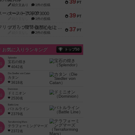
39
PT
紹介文あり
1件の投稿
スーパーストア3000
39
PT
紹介文なし
1件の投稿
フリップ７：復讐心とともに
37
PT
紹介文なし
2件の投稿
お気に入りランキング
トップ50
Splendor
宝石の煌き
位
4042名
Die Siedler von Catan
カタン
位
3618名
Dominion
ドミニオン
位
2530名
Battle Line
バトルライン
位
2379名
Terraforming Mars
テラフォーミングマーズ
位
2372名