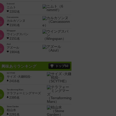
6 nimmt!
ニムト
位
2202名
Carcassonne
カルカソンヌ
位
2191名
Wingspan
ウイングスパン
位
2151名
Azul
アズール
位
1904名
興味ありランキング
トップ50
SCYTHE
サイズ -大鎌戦役-
位
2416名
Terraforming Mars
テラフォーミングマーズ
位
2395名
Stone Garden
枯山水
位
2281名