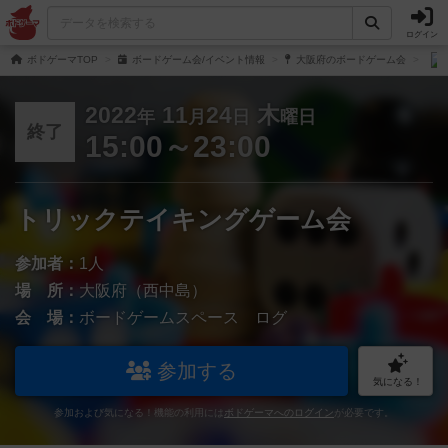
ログイン
ボドゲーマTOP
ボードゲーム会/イベント情報
大阪府のボードゲーム会
2022
11
24
木
年
月
日
曜日
終了
15:00～23:00
トリックテイキングゲーム会
参加者：
1人
場 所：
大阪府（西中島）
会 場：
ボードゲームスペース ログ
参加する
気になる！
参加および気になる！機能の利用には
ボドゲーマへのログイン
が必要です。