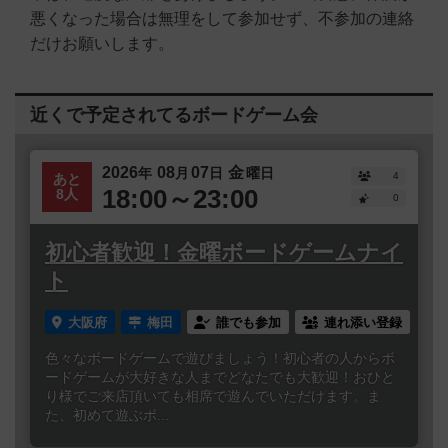
悪くなった場合は無理をして参加せず、不参加の連絡
だけお願いします。
近くで予定されてるボードゲーム会
2026
08
07
金
年
月
日
曜日
4
あと
18:00～23:00
8人
0
初心者歓迎！金曜ボードゲームナイ
ト
大阪府
梅田
誰でも参加
連れ添い登録
色々なボードゲームで遊びましょう！初心者の人からボ
ードゲームが大好きな人までどなたでも大歓迎！おひと
り様でご来店頂いても相席で遊んでいただけます。ま
た、初めて遊ぶボ...