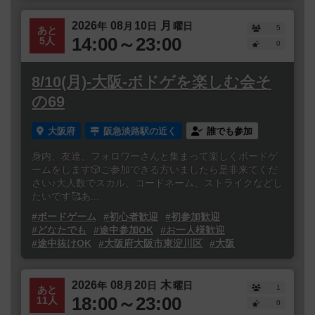
2026
08
10
月
年
月
日
曜日
5
あと
14:00～23:00
5人
0
8/10(月)-大阪-ボドゲを楽しむ会そ
の69
大阪府
阪急淡路駅の近く
誰でも参加
身内、友達、フォロワーさんと集まって楽しくボードゲ
ームをします🎲ご参加できる方いましたら是非来てくだ
さい♪大人数でスカル、コードネーム、ストライクなどし
たいです🥰あ...
#ボードゲーム
#初心者歓迎
#初参加歓迎
#どなたでも
#途中参加OK
#お一人様歓迎
#途中抜けOK
#大阪府大阪市東淀川区
#大阪
2026
08
20
木
年
月
日
曜日
1
あと
18:00～23:00
11人
0