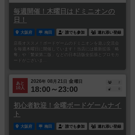
毎週開催！木曜日はドミニオンの
日！
大阪府
梅田
誰でも参加
連れ添い登録
店長オススメ！ボードゲームのドミニオンを遊ぶ交流会
を毎週木曜日に開催しています！当店には最新拡張「略
奪」や「繁栄第二版」などの日本語版全拡張とプロモカ
ードがございま...
2026
08
21
金
年
月
日
曜日
2
あと
18:00～23:00
10人
0
初心者歓迎！金曜ボードゲームナイ
ト
大阪府
梅田
誰でも参加
連れ添い登録