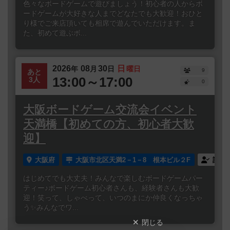
色々なボードゲームで遊びましょう！初心者の人からボ
ードゲームが大好きな人までどなたでも大歓迎！おひと
り様でご来店頂いても相席で遊んでいただけます。ま
た、初めて遊ぶボ...
2026
08
30
日
年
月
日
曜日
9
あと
13:00～17:00
3人
0
大阪ボードゲーム交流会イベント
天満橋【初めての方、初心者大歓
迎】
大阪府
大阪市北区天満2－1－8 根本ビル２F
誰で
はじめてでも大丈夫！みんなで楽しむボードゲームパー
ティー♪ボードゲーム初心者さんも、経験者さんも大歓
迎！笑って、しゃべって、いつのまにか仲良くなっちゃ
う✨みんなでワ...
閉じる