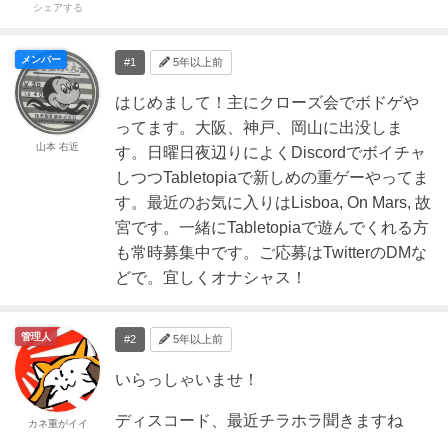
シェアする
メンバー
#1
5年以上前
はじめまして！主にクローズ会でボドゲや
ってます。大阪、神戸、岡山に出没しま
山本 右近
す。日曜日夜辺りによくDiscordでボイチャ
しつつTabletopiaで新しめの重ゲーやってま
す。最近のお気に入りはLisboa, On Mars, 故
宮です。一緒にTabletopiaで遊んでくれる方
も常時募集中です。ご応募はTwitterのDMな
どで。宜しくオナシャス！
管理人
#2
5年以上前
いらっしゃいませ！
ディスコード、最近チラホラ聞きますね
カネ重がイイ