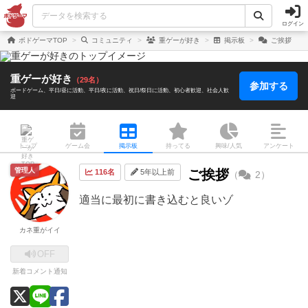
ログイン
ボドゲーマTOP
コミュニティ
重ゲーが好き
掲示板
ご挨拶
重ゲーが好き
（29名）
参加する
ボードゲーム
平日/昼に活動
平日/夜に活動
祝日/祭日に活動
初心者歓迎
社会人歓
迎
トップ
ゲーム会
掲示板
持ってる
興味/人気
アンケート
管理人
ご挨拶
116名
5年以上前
（
2）
適当に最初に書き込むと良いゾ
カネ重がイイ
OFF
新着コメント通知