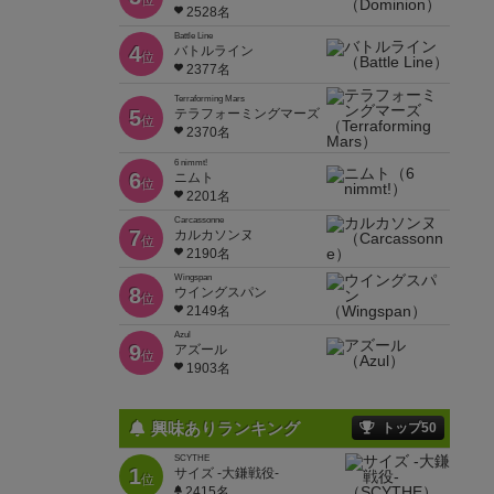
位
2528名
Battle Line
4
バトルライン
位
2377名
Terraforming Mars
5
テラフォーミングマーズ
位
2370名
6 nimmt!
6
ニムト
位
2201名
Carcassonne
7
カルカソンヌ
位
2190名
Wingspan
8
ウイングスパン
位
2149名
Azul
9
アズール
位
1903名
興味ありランキング
トップ50
SCYTHE
1
サイズ -大鎌戦役-
位
2415名