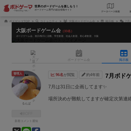
世界のボードゲームを楽しもう！
ボードゲーム専門の総合情報サイト
データベース
検
ボドゲーマTOP
コミュニティ
大阪ボードゲーム会
掲示板
7月
大阪ボードゲーム会
（33名）
ボードゲーム会
祝日/祭日に活動
学生歓迎
社会人歓迎
初心者歓迎
大阪
トップ
ボード
ゲーム会
掲示板
管理人
96名
が閲覧
約4年前
7月ボド
7月は31日に企画してます✨
場所決めが難航してますが確定次第連絡
るんば
OFF
新着コメント通知