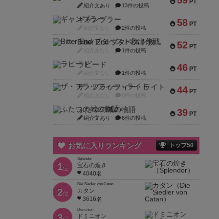
59
PT
紹介文あり
13件の投稿
ギャンブラー
58
PT
紹介文なし
2件の投稿
Bitter End ブタペスト救出作戦
52
PT
紹介文なし
1件の投稿
ラピード
46
PT
紹介文なし
1件の投稿
ザ・フラッフィー・ライト
44
PT
紹介文なし
0件の投稿
ふたつの城の物語
39
PT
紹介文あり
6件の投稿
お気に入りランキング
トップ50
Splendor
1
宝石の煌き
位
4040名
Die Siedler von Catan
2
カタン
位
3616名
Dominion
3
ドミニオン