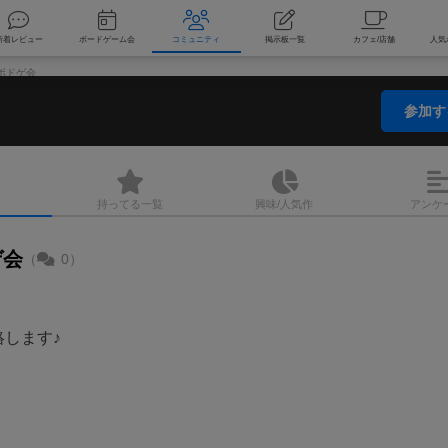
索
新着レビュー
ボードゲーム会
コミュニティ
掲示板一覧
ボドゲ会
参加
持ってる
一覧
興味/人気
作
アンケ
ゲ会
（
0）
します♪