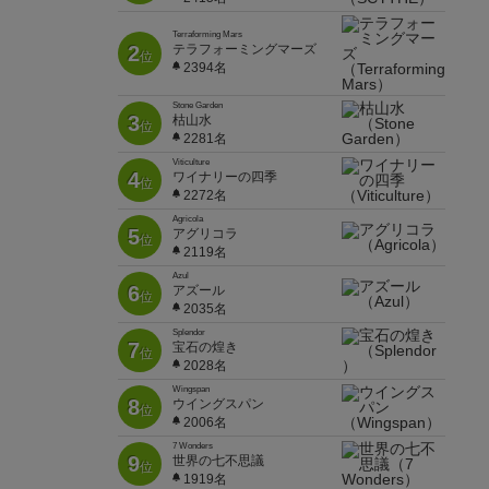
Terraforming Mars
2
テラフォーミングマーズ
位
2394名
Stone Garden
3
枯山水
位
2281名
Viticulture
4
ワイナリーの四季
位
2272名
Agricola
5
アグリコラ
位
2119名
Azul
6
アズール
位
2035名
Splendor
7
宝石の煌き
位
2028名
Wingspan
8
ウイングスパン
位
2006名
7 Wonders
9
世界の七不思議
位
1919名