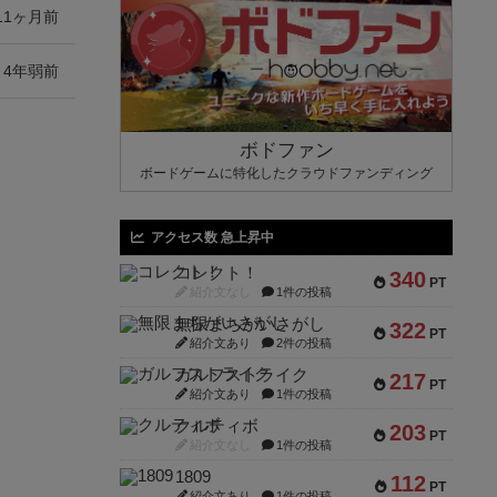
11ヶ月前
4年弱前
ボドファン
ボードゲームに特化したクラウドファンディング
アクセス数 急上昇中
コレクト！
340
PT
紹介文なし
1件の投稿
無限まちがいさがし
322
PT
紹介文あり
2件の投稿
ガルフストライク
217
PT
紹介文あり
1件の投稿
クルティボ
203
PT
紹介文なし
1件の投稿
1809
112
PT
紹介文あり
1件の投稿