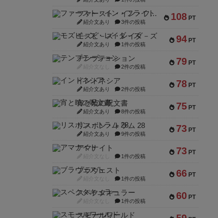
ファースト・イン・フライト
108
PT
紹介文あり
3件の投稿
モズビ－ズ・レイダ－ズ
94
PT
紹介文あり
1件の投稿
テンプテーション
79
PT
紹介文なし
2件の投稿
インドネシア
78
PT
紹介文あり
2件の投稿
宵と暁の呪文書
75
PT
紹介文あり
8件の投稿
リスボン・トラム 28
73
PT
紹介文あり
9件の投稿
アマナイト
73
PT
紹介文なし
1件の投稿
ブラヴェスト
66
PT
紹介文なし
1件の投稿
スペクタキュラー
60
PT
紹介文なし
1件の投稿
スモールワールド