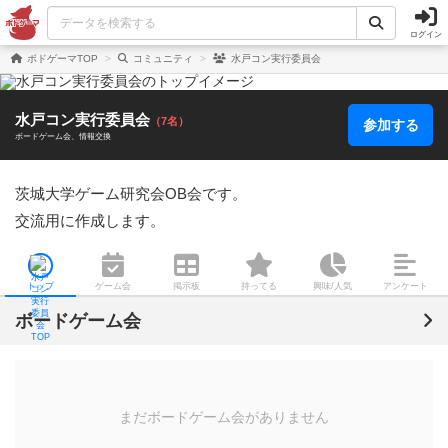
ログイン
ボドゲーマTOP
コミュニティ
水戸コン実行委員会
水戸コン実行委員会
（7名）
参加する
ボードゲーム会
情報交換
茨城大学ゲーム研究会OB会です。

交流用に作成します。
トップ
ゲーム会
掲示板
持ってる
興味/人気
アンケート
ボードゲーム会
まだボードゲーム会がありません