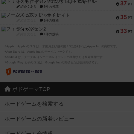
トリックギア - ペルソナ5 ザ・ロイヤル-
37
PT
紹介文あり
6件の投稿
ノームズ・アット・ナイト
35
PT
紹介文なし
1件の投稿
フィッシェン2
33
PT
紹介文なし
1件の投稿
※Apple、Apple のロゴ は、米国および他の国々で登録されたApple Inc.の商標です。
※App Store は、Apple Inc.のサービスマークです。
※Android は、グーグル インコーポレイテッドの商標または登録商標です。
※Google Play とそのロゴは、Google Inc.の商標または登録商標です。
ボドゲーマTOP
ボードゲームを検索する
ボードゲームの新着レビュー
ボードゲーム会情報