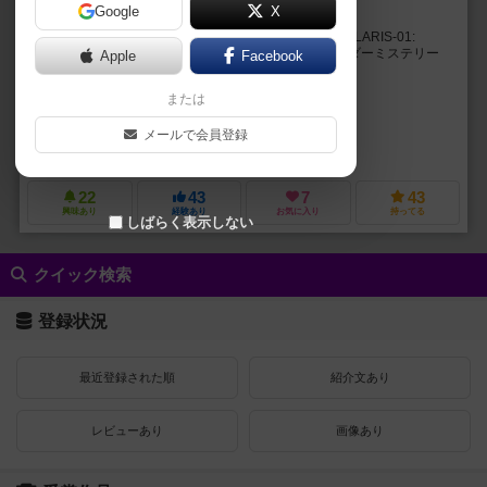
Google
X
GM不要、人間社会に隠れ住む吸血鬼たちの物語
ストーリーゲームレーベル『ポラリス』の第一弾、POLARIS-01:
REDLINE 人間社会に隠れ住む吸血鬼たちの物語 マーダーミステリー
Apple
Facebook
を踏襲し、GM不要、５人で作る...
または
ROKUSHI SUZUKI
KENTARO HAYASHI
MINAMI MEGURO
WATABOKU
サトウリョウタロウ
メールで会員登録
ノーミーツ
ポラリス(POLARIS)
22
43
7
43
興味あり
経験あり
お気に入り
持ってる
しばらく表示しない
クイック検索
登録状況
最近登録された順
紹介文あり
レビューあり
画像あり