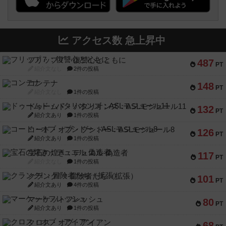
アクセス数 急上昇中
フリップ７：復讐心とともに
487
PT
紹介文なし
2件の投稿
コンテナ
148
PT
紹介文なし
1件の投稿
ドゥームド・バタリオンズ：ASLモジュール11
132
PT
紹介文あり
1件の投稿
コード・オブ・ブシドー：ASLモジュール8
126
PT
紹介文あり
1件の投稿
宝石の煌き：デュエル 偽造者
117
PT
紹介文なし
1件の投稿
クランク! ：冒険者たち（拡張）
101
PT
紹介文あり
4件の投稿
マーケットフレッシュ
80
PT
紹介文あり
1件の投稿
クロス・オブ・アイアン
68