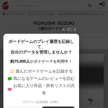
ログイン
ボドゲーマTOP
ボードゲームの検索
ROKUSHI SUZUKI 1個のボードゲーム
ROKUSHI SUZUKI
1個のボードゲーム
閉じる
ボードゲームのプレイ履歴を記録し
検索メニュー
て、
自分のデータを管理しませんか？
約75,000人
がボドゲーマを利用中！
遊んだボードゲームを記録する
レッドライン
気になるゲームのレビューを読む
Red line
お気に入り作品・所有リストの共
有
ログイン / 会員登録（10秒）
5人用
150分前後
15歳～
0件