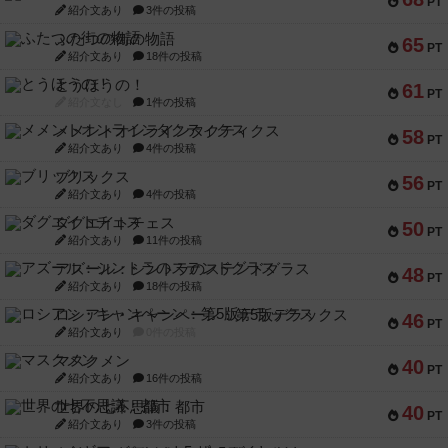
PT
紹介文あり
3件の投稿
ふたつの街の物語
65
PT
紹介文あり
18件の投稿
とうほうの！
61
PT
紹介文なし
1件の投稿
メメントオンラインタクティクス
58
PT
紹介文あり
4件の投稿
ブリックス
56
PT
紹介文あり
4件の投稿
ダグエイトチェス
50
PT
紹介文あり
11件の投稿
アズール：シントラのステンドグラス
48
PT
紹介文あり
18件の投稿
ロシアン・キャンペーン：第5版デラックス
46
PT
紹介文あり
0件の投稿
マスクメン
40
PT
紹介文あり
16件の投稿
世界の七不思議：都市
40
PT
紹介文あり
3件の投稿