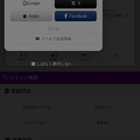
Google
X
くっ！APが足りない！
懐かしの某世界的サッカー漫画のファミコンゲーム的なゲーム。
（注：必殺シュートはありません。) パスやドリブルでマスを移動しつ
Apple
Facebook
つ攻め上がり、シュートを放って点数を取る...
または
ナイトウ ソウヤ（Souya Naito）
GAKIO
Minami
メールで会員登録
未登録
5
1
0
1
興味あり
経験あり
お気に入り
持ってる
しばらく表示しない
クイック検索
登録状況
最近登録された順
紹介文あり
レビューあり
画像あり