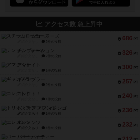
アクセス数 急上昇中
スチームローラーズ
686
PT
紹介文なし
2件の投稿
テンプテーション
326
PT
紹介文なし
2件の投稿
アマナイト
300
PT
紹介文なし
1件の投稿
ギャンブラー
257
PT
紹介文なし
2件の投稿
コレクト！
240
PT
紹介文なし
1件の投稿
トリオンフ ア マレンゴ
236
PT
紹介文あり
1件の投稿
エレメンツ
232
PT
紹介文あり
4件の投稿
バー！パーティー
212
PT