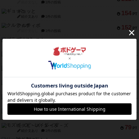
紹介文なし
1件の投稿
ギョッと
154
PT
紹介文あり
1件の投稿
クルティボ
152
PT
紹介文なし
1件の投稿
ブラヴェスト
140
PT
紹介文なし
1件の投稿
ドブル：ポケットモンスター
122
PT
紹介文あり
4件の投稿
ジャンヌ・ダルク-オルレアン ドロー＆ライト
118
PT
紹介文なし
5件の投稿
ファースト・イン・フライト
94
PT
紹介文あり
3件の投稿
ダイススローン
88
PT
紹介文なし
1件の投稿
ガルフストライク
80
PT
紹介文あり
1件の投稿
モズビ－ズ・レイダ－ズ
79
PT
紹介文あり
1件の投稿