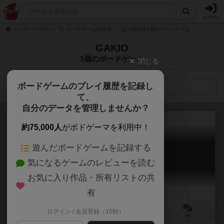
ログイン
ボドゲーマTOP
ボードゲームの検索
GAKIO 1個のボードゲーム
GAKIO
1個のボードゲーム
閉じる
ボードゲームのプレイ履歴を記録し
検索メニュー
て、
自分のデータを管理しませんか？
約75,000人
がボドゲーマを利用中！
遊んだボードゲームを記録する
フットサルミープル
気になるゲームのレビューを読む
Futsal meeple
お気に入り作品・所有リストの共
有
ログイン / 会員登録（10秒）
2人用
30分前後
8歳～
0件