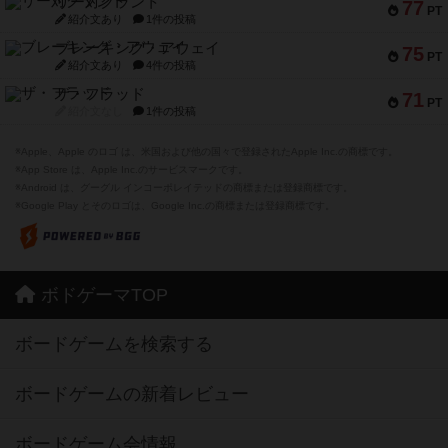
リー対グラント
77
PT
紹介文あり
1件の投稿
ブレーキング・アウェイ
75
PT
紹介文あり
4件の投稿
ザ・フラッド
71
PT
紹介文なし
1件の投稿
※Apple、Apple のロゴ は、米国および他の国々で登録されたApple Inc.の商標です。
※App Store は、Apple Inc.のサービスマークです。
※Android は、グーグル インコーポレイテッドの商標または登録商標です。
※Google Play とそのロゴは、Google Inc.の商標または登録商標です。
ボドゲーマTOP
ボードゲームを検索する
ボードゲームの新着レビュー
ボードゲーム会情報