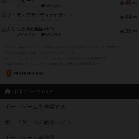
ラピード
46
PT
紹介文なし
1件の投稿
ザ・フラッフィー・ライト
44
PT
紹介文なし
0件の投稿
ふたつの城の物語
39
PT
紹介文あり
6件の投稿
※Apple、Apple のロゴ は、米国および他の国々で登録されたApple Inc.の商標です。
※App Store は、Apple Inc.のサービスマークです。
※Android は、グーグル インコーポレイテッドの商標または登録商標です。
※Google Play とそのロゴは、Google Inc.の商標または登録商標です。
ボドゲーマTOP
ボードゲームを検索する
ボードゲームの新着レビュー
ボードゲーム会情報