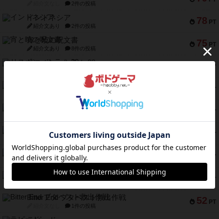
紹介文なし
2件の投稿
インドネシア
78
PT
紹介文あり
2件の投稿
宵と暁の呪文書
75
PT
紹介文あり
8件の投稿
リスボン・トラム 28
73
PT
紹介文あり
9件の投稿
アマナイト
73
PT
紹介文なし
1件の投稿
ブラヴェスト
66
PT
紹介文なし
1件の投稿
スペクタキュラー
60
PT
紹介文なし
1件の投稿
スモールワールド
59
PT
紹介文あり
13件の投稿
ギャンブラー
58
PT
紹介文なし
2件の投稿
Bitter End ブタペスト救出作戦
52
PT
紹介文なし
1件の投稿