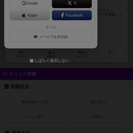
Google
X
くっ！APが足りない！
懐かしの某世界的サッカー漫画のファミコンゲーム的なゲーム。
（注：必殺シュートはありません。) パスやドリブルでマスを移動しつ
Apple
Facebook
つ攻め上がり、シュートを放って点数を取る...
または
ナイトウ ソウヤ（Souya Naito）
GAKIO
Minami
メールで会員登録
未登録
5
1
0
1
興味あり
経験あり
お気に入り
持ってる
しばらく表示しない
クイック検索
登録状況
最近登録された順
紹介文あり
レビューあり
画像あり