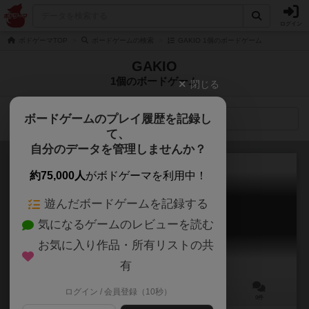
ログイン
ボドゲーマTOP
ボードゲームの検索
GAKIO 1個のボードゲーム
GAKIO
1個のボードゲーム
閉じる
ボードゲームのプレイ履歴を記録し
検索メニュー
て、
自分のデータを管理しませんか？
約75,000人
がボドゲーマを利用中！
遊んだボードゲームを記録する
フットサルミープル
気になるゲームのレビューを読む
Futsal meeple
お気に入り作品・所有リストの共
有
ログイン / 会員登録（10秒）
2人用
30分前後
8歳～
0件