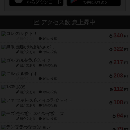
アクセス数 急上昇中
コレクト！
340
PT
紹介文なし
1件の投稿
無限まちがいさがし
322
PT
紹介文あり
2件の投稿
ガルフストライク
217
PT
紹介文あり
1件の投稿
クルティボ
203
PT
紹介文なし
1件の投稿
1809
112
PT
紹介文あり
1件の投稿
ファースト・イン・フライト
108
PT
紹介文あり
3件の投稿
モズビ－ズ・レイダ－ズ
94
PT
紹介文あり
1件の投稿
テンプテーション
79
PT