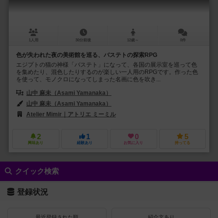
1人用
30分前後
12歳～
0件
色が失われた夜の美術館を巡る、バステトの探索RPG
エジプトの猫の神様「バステト」になって、各国の展示室を巡って色
を集めたり、混色したりするのが楽しい一人用のRPGです。作った色
を使って、モノクロになってしまった名画に色を吹き...
山中 麻未（Asami Yamanaka）
山中 麻未（Asami Yamanaka）
Atelier Mimir｜アトリエ ミーミル
2
1
0
5
興味あり
経験あり
お気に入り
持ってる
クイック検索
登録状況
最近登録された順
紹介文あり