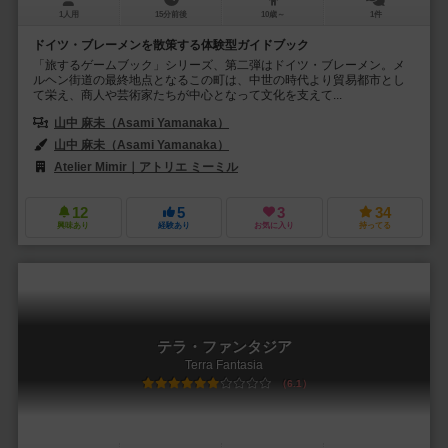
1人用
15分前後
10歳～
1件
ドイツ・ブレーメンを散策する体験型ガイドブック
「旅するゲームブック」シリーズ、第二弾はドイツ・ブレーメン。メ
ルヘン街道の最終地点となるこの町は、中世の時代より貿易都市とし
て栄え、商人や芸術家たちが中心となって文化を支えて...
山中 麻未（Asami Yamanaka）
山中 麻未（Asami Yamanaka）
Atelier Mimir｜アトリエ ミーミル
12
5
3
34
興味あり
経験あり
お気に入り
持ってる
テラ・ファンタジア
Terra Fantasia
6.1