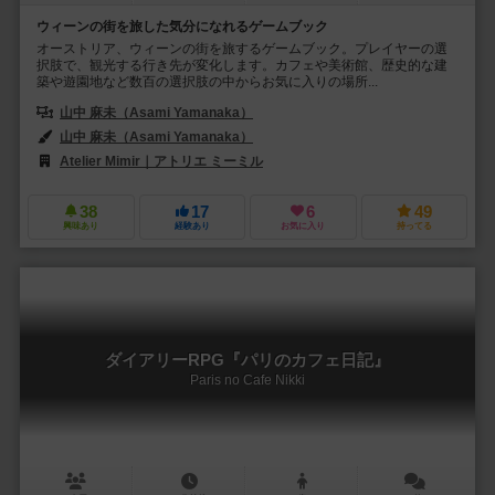
ウィーンの街を旅した気分になれるゲームブック
オーストリア、ウィーンの街を旅するゲームブック。プレイヤーの選
択肢で、観光する行き先が変化します。カフェや美術館、歴史的な建
築や遊園地など数百の選択肢の中からお気に入りの場所...
山中 麻未（Asami Yamanaka）
山中 麻未（Asami Yamanaka）
Atelier Mimir｜アトリエ ミーミル
38
17
6
49
興味あり
経験あり
お気に入り
持ってる
ダイアリーRPG『パリのカフェ日記』
Paris no Cafe Nikki