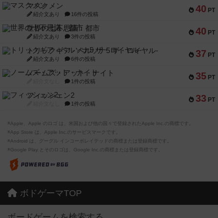
マスクメン
40
PT
紹介文あり
16件の投稿
世界の七不思議：都市
40
PT
紹介文あり
3件の投稿
トリックギア - ペルソナ5 ザ・ロイヤル-
37
PT
紹介文あり
6件の投稿
ノームズ・アット・ナイト
35
PT
紹介文なし
1件の投稿
フィッシェン2
33
PT
紹介文なし
1件の投稿
※Apple、Apple のロゴ は、米国および他の国々で登録されたApple Inc.の商標です。
※App Store は、Apple Inc.のサービスマークです。
※Android は、グーグル インコーポレイテッドの商標または登録商標です。
※Google Play とそのロゴは、Google Inc.の商標または登録商標です。
ボドゲーマTOP
ボードゲームを検索する