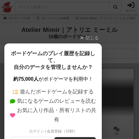
ログイン
ボドゲーマTOP
ボードゲームの検索
Atelier Mimir｜アトリエ ミーミル 10
Atelier Mimir｜アトリエ ミーミル
10個のボードゲーム
閉じる
ボードゲームのプレイ履歴を記録し
検索メニュー
て、
自分のデータを管理しませんか？
約75,000人
がボドゲーマを利用中！
遊んだボードゲームを記録する
カラーズオークション
気になるゲームのレビューを読む
COLORS AUCTION
お気に入り作品・所有リストの共
有
ログイン / 会員登録（10秒）
3～4人
15分前後
13歳～
1件