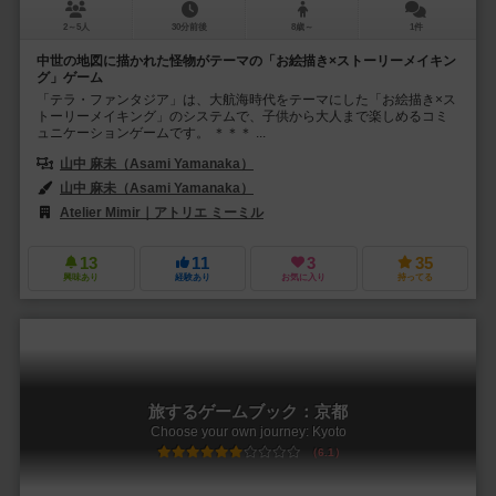
2～5人
30分前後
8歳～
1件
中世の地図に描かれた怪物がテーマの「お絵描き×ストーリーメイキン
グ」ゲーム
「テラ・ファンタジア」は、大航海時代をテーマにした「お絵描き×ス
トーリーメイキング」のシステムで、子供から大人まで楽しめるコミ
ュニケーションゲームです。 ＊＊＊ ...
山中 麻未（Asami Yamanaka）
山中 麻未（Asami Yamanaka）
Atelier Mimir｜アトリエ ミーミル
13
11
3
35
興味あり
経験あり
お気に入り
持ってる
旅するゲームブック：京都
Choose your own journey: Kyoto
6.1