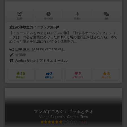
1人用
10～20分
15歳～
1件
旅行の体験型ガイドブック第5弾
【ミュージアムをめぐるロンドンの旅】 『旅するゲームブック』シリ
ーズは、作者が実際にめぐった約100カ所の旅行記を読みながら、本で
めぐった場所を地図に描いてゆく体験型の...
山中 麻未（Asami Yamanaka）
未登録
Atelier Mimir｜アトリエ ミーミル
10
3
2
8
興味あり
経験あり
お気に入り
持ってる
マンガすごろく：ゴッホとテオ
Manga Sugoroku: Gogh to Theo
6.0