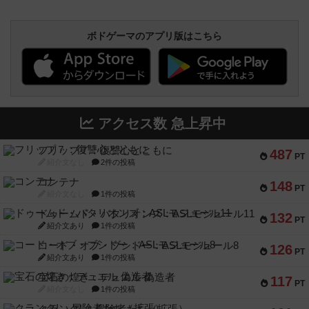
ボドゲーマのアプリ版はこちら
アクセス数 急上昇中
フリップ７：復讐心とともに
487
PT
紹介文なし
2件の投稿
コンテナ
148
PT
紹介文なし
1件の投稿
ドゥームド・バタリオンズ：ASLモジュール11
132
PT
紹介文あり
1件の投稿
コード・オブ・ブシドー：ASLモジュール8
126
PT
紹介文あり
1件の投稿
宝石の煌き：デュエル 偽造者
117
PT
紹介文なし
1件の投稿
クランク! ：冒険者たち（拡張）