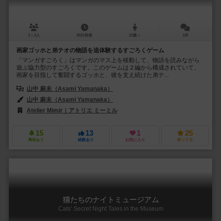
1～2人
30分前後
12歳～
1件
画家ゴッホと弟テオの物語を追体験するすごろくゲーム
「マンガすごろく」はマンガのマス上を移動して、物語を読みながら
遊ぶ協力型のすごろくです。このゲームは２編から構成されていて、
画家を目指して奮闘するゴッホと、彼を支え続けた弟テ...
山中 麻未（Asami Yamanaka）
山中 麻未（Asami Yamanaka）
Atelier Mimir｜アトリエ ミーミル
15
13
1
25
興味あり
経験あり
お気に入り
持ってる
猫たちのナイトミュージアム
Cats’ Secret Night Tales in the Museum