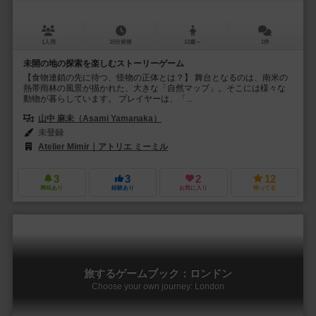
1人用
15分前後
12歳～
1件
未開の地の探索を楽しむストーリーゲーム
【食物連鎖の先に待つ、怪物の正体とは？】 舞台となるのは、南米の
熱帯雨林の風景が描かれた、大きな「自然マップ」。そこには様々な
動物が暮らしています。 プレイヤーは、「...
山中 麻未（Asami Yamanaka）
未登録
Atelier Mimir｜アトリエ ミーミル
3
3
2
12
興味あり
経験あり
お気に入り
持ってる
旅するゲームブック：ロンドン
Choose your own journey: London