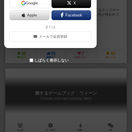
Google
X
絵画の色彩クイズゲーム
カラーズオークションは、絵画に使われている色を当てるクイズゲー
ムです。プレイヤーは限られた時間内に、絵画にどんな色が使われて
Apple
Facebook
いるのかを見抜くことを目指します。カラーパレットに...
または
山中 麻未（Asami Yamanaka）
田中 佳祐（Keisuke Tanaka）
山中 麻未（Asami Yamanaka）
メールで会員登録
Atelier Mimir｜アトリエ ミーミル
30
31
7
49
興味あり
経験あり
お気に入り
持ってる
しばらく表示しない
旅するゲームブック：ウィーン
Choose your own journey: Wien
1人用
10～30分
15歳～
4件