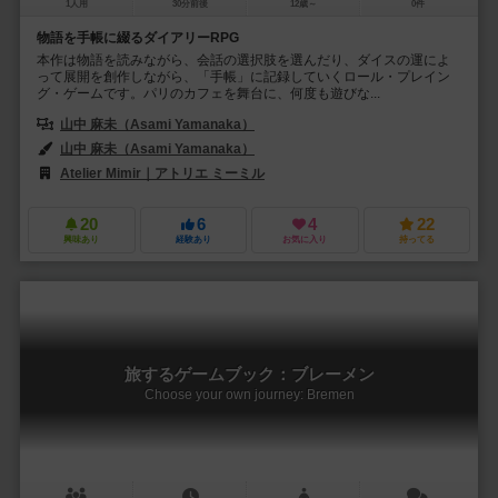
1人用
30分前後
12歳～
0件
物語を手帳に綴るダイアリーRPG
本作は物語を読みながら、会話の選択肢を選んだり、ダイスの運によ
って展開を創作しながら、「手帳」に記録していくロール・プレイン
グ・ゲームです。パリのカフェを舞台に、何度も遊びな...
山中 麻未（Asami Yamanaka）
山中 麻未（Asami Yamanaka）
Atelier Mimir｜アトリエ ミーミル
20
6
4
22
興味あり
経験あり
お気に入り
持ってる
旅するゲームブック：ブレーメン
Choose your own journey: Bremen