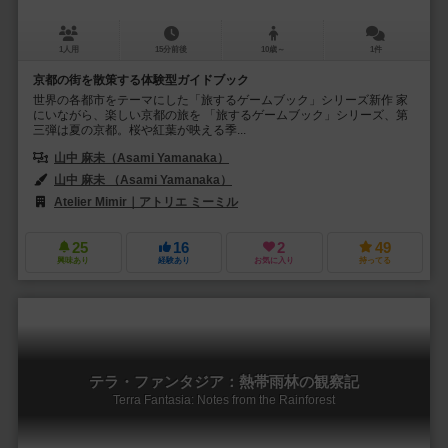
1人用
15分前後
10歳～
1件
京都の街を散策する体験型ガイドブック
世界の各都市をテーマにした「旅するゲームブック」シリーズ新作 家
にいながら、楽しい京都の旅を 「旅するゲームブック」シリーズ、第
三弾は夏の京都。桜や紅葉が映える季...
山中 麻未（Asami Yamanaka）
山中 麻未 （Asami Yamanaka）
Atelier Mimir｜アトリエ ミーミル
25
16
2
49
興味あり
経験あり
お気に入り
持ってる
テラ・ファンタジア：熱帯雨林の観察記
Terra Fantasia: Notes from the Rainforest