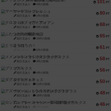
101
PT
紹介文あり
4件の投稿
マーケットフレッシュ
80
PT
紹介文あり
1件の投稿
クロス・オブ・アイアン
68
PT
紹介文あり
3件の投稿
ふたつの街の物語
65
PT
紹介文あり
18件の投稿
とうほうの！
61
PT
紹介文なし
1件の投稿
メメントオンラインタクティクス
58
PT
紹介文あり
4件の投稿
ブリックス
56
PT
紹介文あり
4件の投稿
ダグエイトチェス
50
PT
紹介文あり
11件の投稿
アズール：シントラのステンドグラス
48
PT
紹介文あり
18件の投稿
ロシアン・キャンペーン：第5版デラックス
46
PT
紹介文あり
0件の投稿