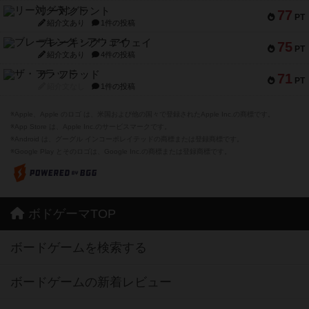
リー対グラント
77
PT
紹介文あり
1件の投稿
ブレーキング・アウェイ
75
PT
紹介文あり
4件の投稿
ザ・フラッド
71
PT
紹介文なし
1件の投稿
※Apple、Apple のロゴ は、米国および他の国々で登録されたApple Inc.の商標です。
※App Store は、Apple Inc.のサービスマークです。
※Android は、グーグル インコーポレイテッドの商標または登録商標です。
※Google Play とそのロゴは、Google Inc.の商標または登録商標です。
ボドゲーマTOP
ボードゲームを検索する
ボードゲームの新着レビュー