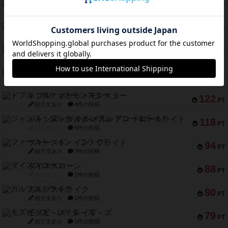
バー！パーティー
212
PT
紹介文なし
1件の投稿
ギョッと
154
PT
紹介文あり
1件の投稿
クルティボ
152
PT
紹介文なし
1件の投稿
ブラヴェスト
140
PT
紹介文なし
1件の投稿
ドブル：ポケットモンスター
122
PT
紹介文あり
4件の投稿
ジャンヌ・ダルク-オルレアン ドロー＆ライト
118
PT
紹介文なし
5件の投稿
ファースト・イン・フライト
94
PT
紹介文あり
3件の投稿
ダイススローン
88
PT
紹介文なし
1件の投稿
ガルフストライク
80
PT
紹介文あり
1件の投稿
モズビ－ズ・レイダ－ズ
79
PT
紹介文あり
1件の投稿