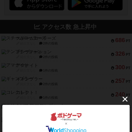
アクセス数 急上昇中
スチームローラーズ
686
PT
紹介文なし
2件の投稿
テンプテーション
326
PT
紹介文なし
2件の投稿
アマナイト
300
PT
紹介文なし
1件の投稿
ギャンブラー
257
PT
紹介文なし
2件の投稿
コレクト！
240
PT
紹介文なし
1件の投稿
トリオンフ ア マレンゴ
236
PT
紹介文あり
1件の投稿
エレメンツ
232
PT
紹介文あり
4件の投稿