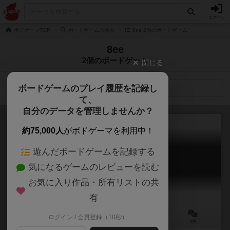
ログイン
ボドゲーマTOP
ボードゲームの検索
8ee 2個のボードゲーム
8ee
2個のボードゲーム
閉じる
ボードゲームのプレイ履歴を記録し
検索メニュー
て、
自分のデータを管理しませんか？
約75,000人
がボドゲーマを利用中！
遊んだボードゲームを記録する
トレンドカラー
気になるゲームのレビューを読む
Trend Color
お気に入り作品・所有リストの共
有
ログイン / 会員登録（10秒）
3～4人
30～45分
8歳～
4件