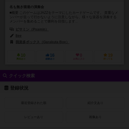
名も無き猫達の演奏会
■概要 このゲームはJAZZをテーマにしたカードゲームです。 貴重なメ
ンバーが去って行かないように注意しながら、様々な楽器を演奏する
メンバーを集めることで勝利を目指します...
ピサミン（Psamin）
8ee
我楽多ボックス（Garakuta Box）
10
16
0
19
興味あり
経験あり
お気に入り
持ってる
クイック検索
登録状況
最近登録された順
紹介文あり
レビューあり
画像あり