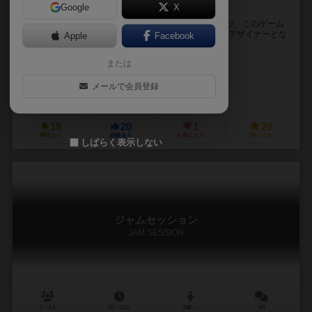
Google
X
ファッションデザイナーになって流行を操作しよう！
今年の流行色って何色ですか！？ それを決められるのが、このゲーム
『TREND COLOR』です！ プレイヤーはファッションデザイナーとな
Apple
Facebook
り、色彩豊かなファッション...
または
ピサミン（Psamin）
8ee
メールで会員登録
我楽多ボックス（Garakuta Box）
19
20
1
20
興味あり
経験あり
お気に入り
持ってる
しばらく表示しない
ジャムセッション
JAM SESSION
2～4人
16～32分
8歳～
1件