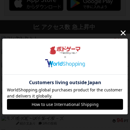
アクセス数 急上昇中
コレクト！
340
PT
紹介文なし
1件の投稿
無限まちがいさがし
322
PT
紹介文あり
2件の投稿
ガルフストライク
217
PT
紹介文あり
1件の投稿
クルティボ
203
PT
紹介文なし
1件の投稿
1809
112
PT
紹介文あり
1件の投稿
ファースト・イン・フライト
108
PT
紹介文あり
3件の投稿
モズビ－ズ・レイダ－ズ
94
PT
紹介文あり
1件の投稿