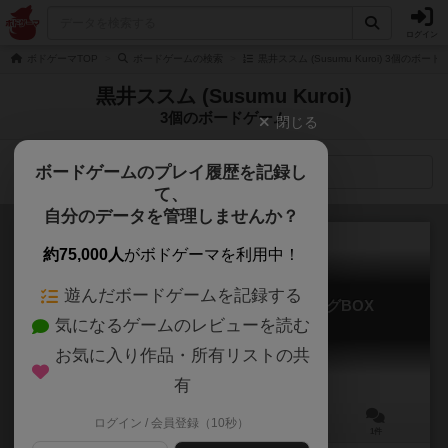
ログイン
ボドゲーマTOP
ボードゲームの検索
黒井ススム (Susumu Kuroi) 3個のボー
黒井ススム (Susumu Kuroi)
3個のボードゲーム
閉じる
ボードゲームのプレイ履歴を記録し
検索メニュー
て、
自分のデータを管理しませんか？
約75,000人
がボドゲーマを利用中！
遊んだボードゲームを記録する
ソード・ワールド2.5 RPGビルディングBOX
気になるゲームのレビューを読む
Sword World 2.5 RPG Building Box
お気に入り作品・所有リストの共
有
ログイン / 会員登録（10秒）
1～5人
30～90分
10歳～
1件