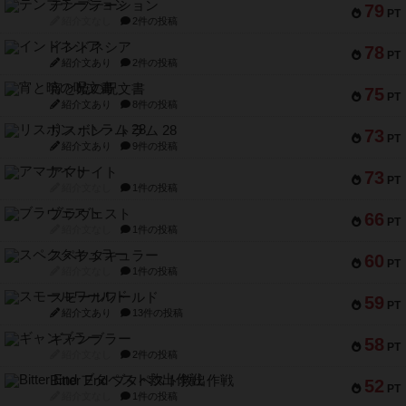
テンプテーション
79
PT
紹介文なし
2件の投稿
インドネシア
78
PT
紹介文あり
2件の投稿
宵と暁の呪文書
75
PT
紹介文あり
8件の投稿
リスボン・トラム 28
73
PT
紹介文あり
9件の投稿
アマナイト
73
PT
紹介文なし
1件の投稿
ブラヴェスト
66
PT
紹介文なし
1件の投稿
スペクタキュラー
60
PT
紹介文なし
1件の投稿
スモールワールド
59
PT
紹介文あり
13件の投稿
ギャンブラー
58
PT
紹介文なし
2件の投稿
Bitter End ブタペスト救出作戦
52
PT
紹介文なし
1件の投稿