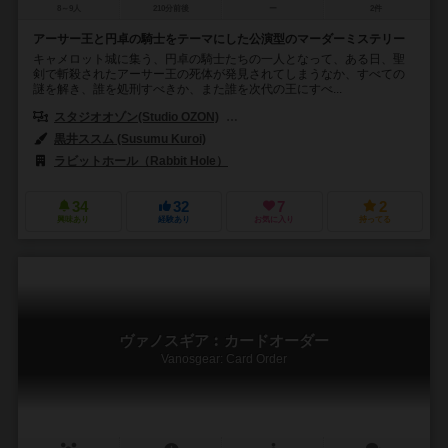
8～9人
210分前後
ー
2件
アーサー王と円卓の騎士をテーマにした公演型のマーダーミステリー
キャメロット城に集う、円卓の騎士たちの一人となって、ある日、聖
剣で斬殺されたアーサー王の死体が発見されてしまうなか、すべての
謎を解き、誰を処刑すべきか、また誰を次代の王にすべ...
スタジオオゾン(Studio OZON)
オズプランニング（OZplanning）
黒井ススム (Susumu Kuroi)
ラビットホール（Rabbit Hole）
34
32
7
2
興味あり
経験あり
お気に入り
持ってる
ヴァノスギア︰カードオーダー
Vanosgear: Card Order