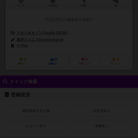
2～4人
5分前後
10歳～
0件
作品説明文の編集者を募集中
スタジオオゾン(Studio OZON)
オズプランニング（OZplanning）
黒井ススム (Susumu Kuroi)
未登録
3
0
0
4
興味あり
経験あり
お気に入り
持ってる
クイック検索
登録状況
最近登録された順
紹介文あり
レビューあり
画像あり