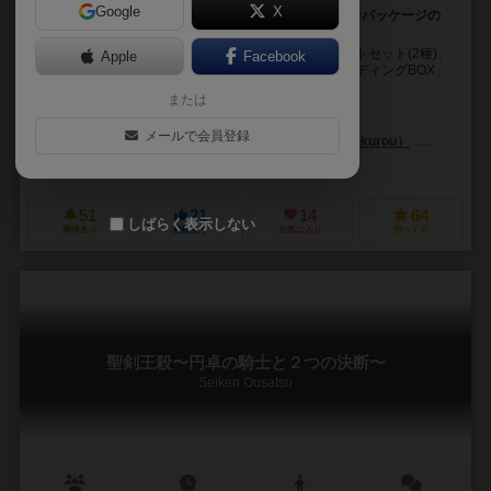
Google
X
TRPG初めての人達だけで始められる、オールインワンパッケージの
TRPG。GM不要でソロプレイも可。
グループSNEのTRPG「ソードワールド2.5」のスタートセット(2種)、
Apple
Facebook
ボックスセット 冒険者ギルド、に続く第三弾、「ビルディングBOX」
です。 ルールブックは不要。...
または
北沢 慶（Kei Kitazawa）
清松 みゆき（Miyuki Kiyomatsu）
安
メールで会員登録
黒井ススム (Susumu Kuroi)
かんくろう（Kankurou）
タンサン
グループSNE（Group SNE）
51
21
14
64
しばらく表示しない
興味あり
経験あり
お気に入り
持ってる
聖剣王殺〜円卓の騎士と２つの決断〜
Seiken Ousatsu