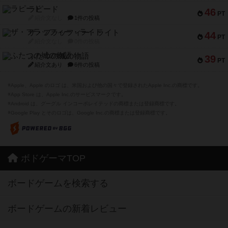
ラピード
46
PT
紹介文なし
1件の投稿
ザ・フラッフィー・ライト
44
PT
紹介文なし
0件の投稿
ふたつの城の物語
39
PT
紹介文あり
6件の投稿
※Apple、Apple のロゴ は、米国および他の国々で登録されたApple Inc.の商標です。
※App Store は、Apple Inc.のサービスマークです。
※Android は、グーグル インコーポレイテッドの商標または登録商標です。
※Google Play とそのロゴは、Google Inc.の商標または登録商標です。
ボドゲーマTOP
ボードゲームを検索する
ボードゲームの新着レビュー