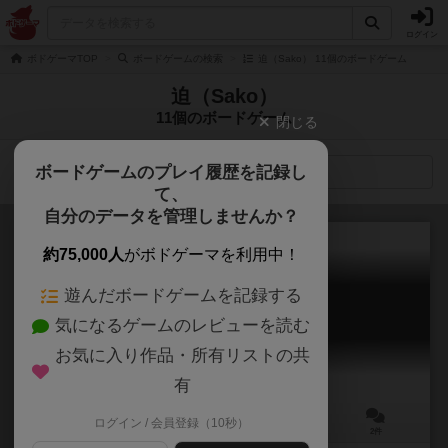
ログイン
ボドゲーマTOP
ボードゲームの検索
迫（Sako） 11個のボードゲーム
迫（Sako）
11個のボードゲーム
閉じる
ボードゲームのプレイ履歴を記録し
検索メニュー
て、
自分のデータを管理しませんか？
約75,000人
がボドゲーマを利用中！
遊んだボードゲームを記録する
ぱんマン
気になるゲームのレビューを読む
panman
6.0
お気に入り作品・所有リストの共
有
ログイン / 会員登録（10秒）
2～4人
15～30分
6歳～
2件