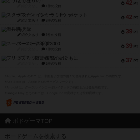
とうほうの！
42
PT
紹介文なし
1件の投稿
スターマイン・ラミー ポケット
42
PT
紹介文あり
2件の投稿
海兵隊
39
PT
紹介文あり
1件の投稿
スーパーストア3000
39
PT
紹介文なし
1件の投稿
フリップ７：復讐心とともに
37
PT
紹介文なし
2件の投稿
※Apple、Apple のロゴ は、米国および他の国々で登録されたApple Inc.の商標です。
※App Store は、Apple Inc.のサービスマークです。
※Android は、グーグル インコーポレイテッドの商標または登録商標です。
※Google Play とそのロゴは、Google Inc.の商標または登録商標です。
ボドゲーマTOP
ボードゲームを検索する