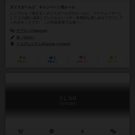
ダイスガールズ キャンペーン用ルール
シンプルな（過ぎる）ダイスガールズのルールに、プロデューサーと
して どの様に成長していくかという中～長期的な楽しみをプラスして
くれるキットです。 この作品単体では遊べ...
ヤブロン(Yaburon)
迫（Sako）
くらげシステム(Kurage system)
8
1
0
7
興味あり
経験あり
お気に入り
持ってる
うしコロ
USI-KORO