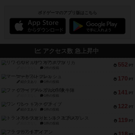
ボドゲーマのアプリ版はこちら
アクセス数 急上昇中
リワイルド：サウスアメリカ
552
PT
紹介文なし
2件の投稿
マーケットフレッシュ
170
PT
紹介文あり
1件の投稿
ファイアー・ブルズ / 火牛陣
141
PT
紹介文なし
1件の投稿
ワン・トゥ・ファイブ
122
PT
紹介文あり
1件の投稿
トランスオリエント・エクスプレス
119
PT
紹介文なし
1件の投稿
フラットアイアン
118
PT