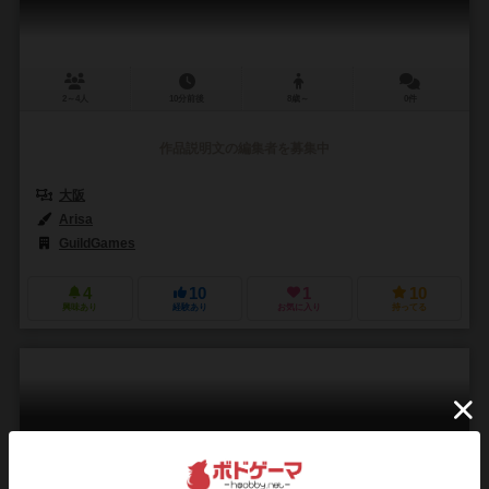
2～4人
10分前後
8歳～
0件
作品説明文の編集者を募集中
大阪
Arisa
GuildGames
4
10
1
10
興味あり
経験あり
お気に入り
持ってる
ウサこまはゾンビになりたくなくて困っています
Usakoma ha Zombee ni Naritakunakute Komatteimasu