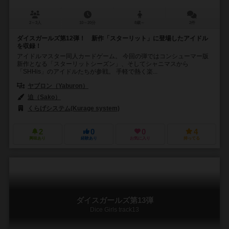
2～3人
10～20分
8歳～
2件
ダイスガールズ第12弾！ 新作「スターリット」に登場したアイドル
を収録！
アイドルマスター同人カードゲーム。 今回の弾ではコンシューマー版
新作となる「スターリットシーズン」、そしてシャニマスから
「SHHis」のアイドルたちが参戦。 手軽で熱く楽...
ヤブロン（Yaburon）
迫（Sako）
くらげシステム(Kurage system)
2
0
0
4
興味あり
経験あり
お気に入り
持ってる
ダイスガールズ第13弾
Dice Girls track13