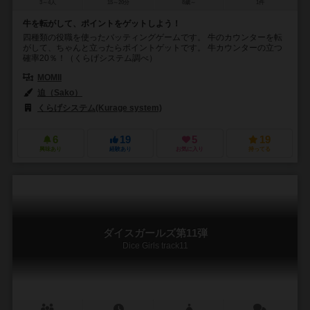
3～4人
15～20分
8歳～
1件
牛を転がして、ポイントをゲットしよう！
四種類の役職を使ったバッティングゲームです。 牛のカウンターを転
がして、ちゃんと立ったらポイントゲットです。 牛カウンターの立つ
確率20％！（くらげシステム調べ）
MOMII
迫（Sako）
くらげシステム(Kurage system)
6
19
5
19
興味あり
経験あり
お気に入り
持ってる
ダイスガールズ第11弾
Dice Girls track11