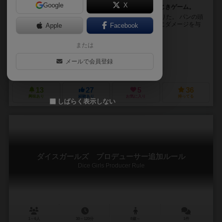
Google
X
顔を飛ばしてキンマンを倒せ！愛と勇気と正義のおはじきゲーム。
悪者であるキンマンを倒すべく、12個のパンが舞い降りた。 パンの頭
はボディとくっつくと「ぱんマン」になり、キンマンにダメージを与
Apple
Facebook
えられる！ キンマンにトドメを刺した人が得...
または
ヤブロン（Yaburon）
迫（Sako）
メールで会員登録
くらげシステム（Kurage system）
13
27
5
36
興味あり
経験あり
お気に入り
持ってる
しばらく表示しない
ダイスガールズ プロデューサー追加ルール
Dice Girls Producer Rule
1～6人
30～120分
8歳～
1件