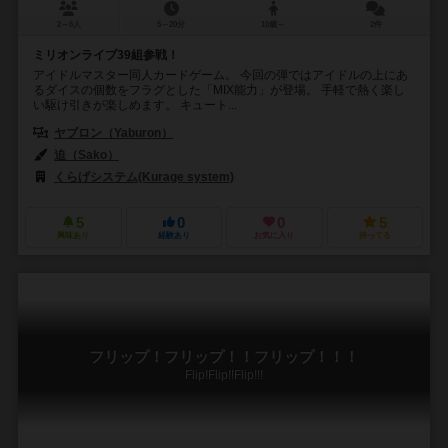
2～6人
5～20分
10歳～
2件
ミリオンライブ39組参戦！
アイドルマスター同人カードゲーム。 今回の弾ではアイドルの上にあ
るダイスの個数をフラグとした「MIX能力」が登場。 手軽で熱く楽し
い駆け引きが楽しめます。 キュート...
ヤブロン（Yaburon）
迫（Sako）
くらげシステム(Kurage system)
5
0
0
5
興味あり
経験あり
お気に入り
持ってる
フリップ！フリップ！！フリップ！！！
Flip!Flip!!Flip!!!