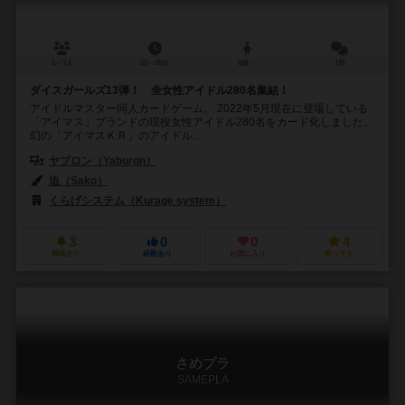
2～3人
10～20分
8歳～
1件
ダイスガールズ13弾！ 全女性アイドル280名集結！
アイドルマスター同人カードゲーム。 2022年5月現在に登場している
「アイマス」ブランドの現役女性アイドル280名をカード化しました。
幻の「アイマスＫＲ」のアイドル...
ヤブロン（Yaburon）
迫（Sako）
くらげシステム（Kurage system）
3
0
0
4
興味あり
経験あり
お気に入り
持ってる
さめプラ
SAMEPLA