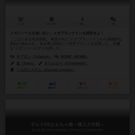
2～4人
20～40分
8歳～
4件
メガジンベエを追い払い、メガプランクトンを回収せよ！
ここはとある海洋惑星。 発見された"メガ"プランクトンから画期的な
薬効が抽出され、 各企業は我先にと研究プラントを設置した。 邪魔
な"メガ"ジンベエザメを押しの...
ヤブロン（Yaburon）
MOMII（MOMII）
迫（Sako）
きりんなべ（Kirinnnabe）
くらげシステム（Kurage system）
10
5
0
12
興味あり
経験あり
お気に入り
持ってる
ギルドDEおもちゃ箱～侵入大作戦～
Guild de Omochabako Shinnyu Daisakusen