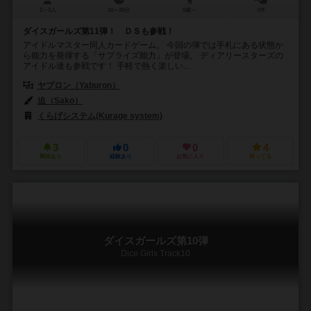
2～3人
10～20分
8歳～
1件
ダイスガールズ第11弾！ ＤＳも参戦！
アイドルマスター同人カードゲーム。 今回の弾では手札にある状態か
ら能力を発揮する「サプライズ能力」が登場。 ディアリースターズの
アイドル達も参戦です！ 手軽で熱く楽しい...
ヤブロン（Yaburon）
迫（Sako）
くらげシステム(Kurage system)
3
0
0
4
興味あり
経験あり
お気に入り
持ってる
ダイスガールズ第10弾
Dice Girls Track10