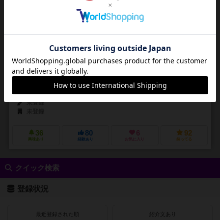
4～8人
15～40分
12歳～
1件
ウサギとゾンビに分かれて鬼ごっこ（ゾンビ鬼）
ゾンビ鬼という遊びを知っていますか？ 鬼ごっこに似ている遊びです
が、ゾンビにタッチされたら鬼が交代するのではなく、鬼が増えます
（もともと鬼だった人はそのまま）。 この...
岡本 信彦（Nobuhiko Okamoto）
堀江 瞬（Shun Horie）
未登録
未登録
36
80
6
92
興味あり
経験あり
お気に入り
持ってる
クイック検索
登録状況
最近登録された順
紹介文あり