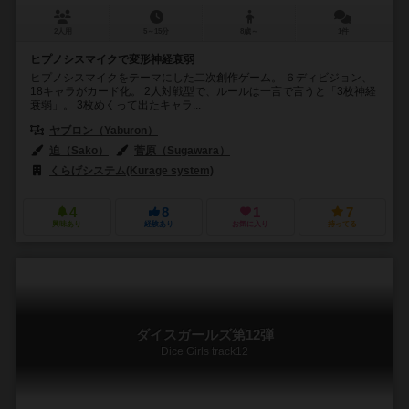
2人用
5～15分
8歳～
1件
ヒプノシスマイクで変形神経衰弱
ヒプノシスマイクをテーマにした二次創作ゲーム。 ６ディビジョン、
18キャラがカード化。 2人対戦型で、ルールは一言で言うと「3枚神経
衰弱」。 3枚めくって出たキャラ...
ヤブロン（Yaburon）
迫（Sako）
菅原（Sugawara）
くらげシステム(Kurage system)
4
8
1
7
興味あり
経験あり
お気に入り
持ってる
ダイスガールズ第12弾
Dice Girls track12