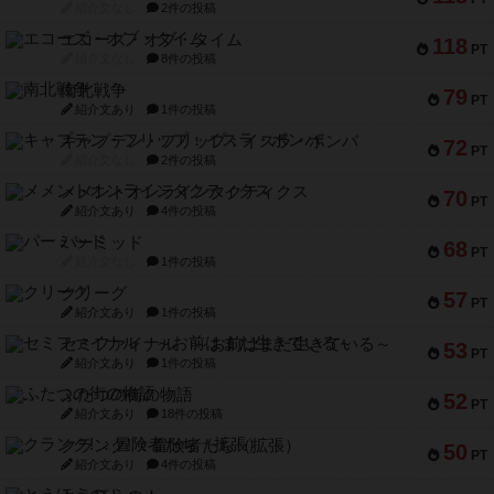
紹介文なし
2件の投稿
エコーズ・オブ・タイム
118
PT
紹介文なし
8件の投稿
南北戦争
79
PT
紹介文あり
1件の投稿
キャプテン・フリップ：イスラ・ボンバ
72
PT
紹介文なし
2件の投稿
メメントオンラインタクティクス
70
PT
紹介文あり
4件の投稿
パーミッド
68
PT
紹介文なし
1件の投稿
クリーグ
57
PT
紹介文あり
1件の投稿
セミファイナル ～お前はまだ生きている～
53
PT
紹介文あり
1件の投稿
ふたつの街の物語
52
PT
紹介文あり
18件の投稿
クランク! ：冒険者たち（拡張）
50
PT
紹介文あり
4件の投稿