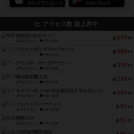
アクセス数 急上昇中
無限まちがいさがし
574
PT
紹介文あり
2件の投稿
リワイルド：サウスアメリカ
389
PT
紹介文なし
2件の投稿
アンダー・ザ・テーブラー
378
PT
紹介文あり
1件の投稿
宵と暁の呪文書
133
PT
紹介文あり
8件の投稿
セミファイナル ～お前はまだ生きている～
103
PT
紹介文あり
1件の投稿
ワン・トゥ・ファイブ
97
PT
紹介文あり
1件の投稿
南北戦争
91
PT
紹介文あり
1件の投稿
ふたつの城の物語
91