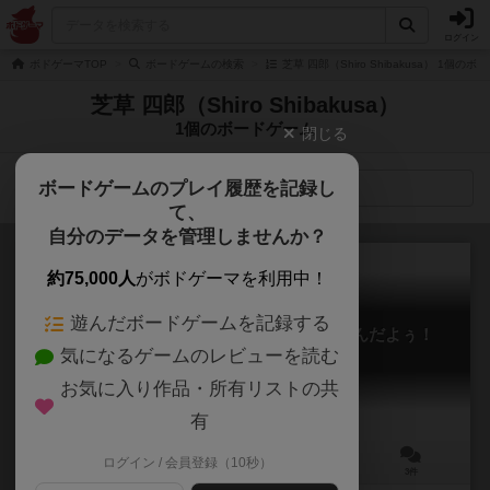
ログイン
ボドゲーマTOP
ボードゲームの検索
芝草 四郎（Shiro Shibakusa） 1個の
芝草 四郎（Shiro Shibakusa）
1個のボードゲーム
閉じる
ボードゲームのプレイ履歴を記録し
検索メニュー
て、
自分のデータを管理しませんか？
約75,000人
がボドゲーマを利用中！
遊んだボードゲームを記録する
「ゴメン」で済んだらケーサツいらないんだよぅ！
気になるゲームのレビューを読む
#Gome-kei
6.2
お気に入り作品・所有リストの共
有
ログイン / 会員登録（10秒）
3～6人
10～30分
10歳～
3件