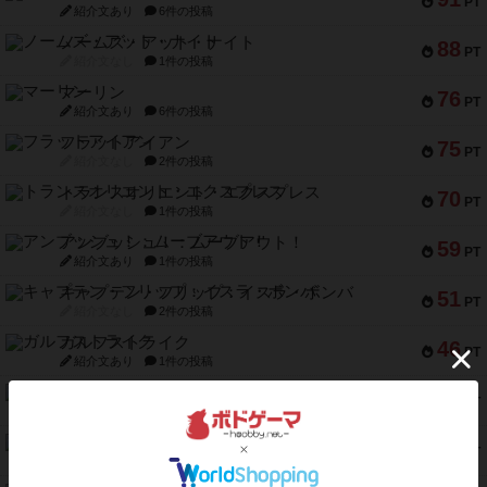
PT
紹介文あり
6件の投稿
ノームズ・アット・ナイト
88
PT
紹介文なし
1件の投稿
マーリン
76
PT
紹介文あり
6件の投稿
フラットアイアン
75
PT
紹介文なし
2件の投稿
トランスオリエント・エクスプレス
70
PT
紹介文なし
1件の投稿
アンブッシュ！：ムーブアウト！
59
PT
紹介文あり
1件の投稿
キャプテン・フリップ：イスラ・ボンバ
51
PT
紹介文なし
2件の投稿
ガルフストライク
46
PT
紹介文あり
1件の投稿
エコーズ・オブ・タイム
45
PT
紹介文なし
8件の投稿
スカルキング
45
PT
紹介文あり
12件の投稿