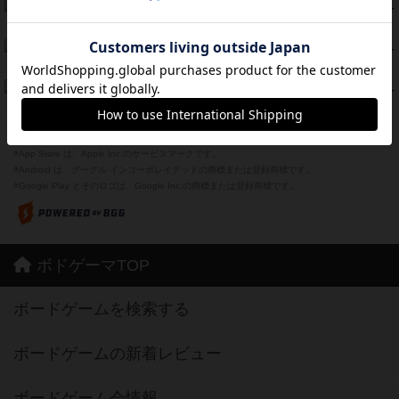
海兵隊
45
PT
紹介文あり
1件の投稿
Bitter End ブタペスト救出作戦
45
PT
紹介文なし
1件の投稿
ドコジャン
42
PT
紹介文あり
10件の投稿
※Apple、Apple のロゴ は、米国および他の国々で登録されたApple Inc.の商標です。
※App Store は、Apple Inc.のサービスマークです。
※Android は、グーグル インコーポレイテッドの商標または登録商標です。
※Google Play とそのロゴは、Google Inc.の商標または登録商標です。
ボドゲーマTOP
ボードゲームを検索する
ボードゲームの新着レビュー
ボードゲーム会情報