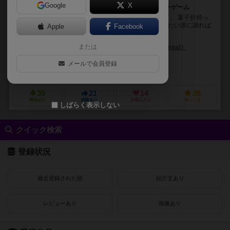
Google
X
怒って、謝って、笑って、推理する、理不尽パーティーゲーム
【改訂2版になりました！】 あー、やらかしちゃったよ。 菓子折持っ
て謝りに行かなきゃ。 だけど、相手は誰なんだ？ いったい誰に謝れば
Apple
Facebook
いいんだ？ みんなに質問...
または
芝草 四郎（Shiro Shibakusa）
トムサイ（Tomsai）
佐々木 美保（Miho Sasaki）
バナナムーン・ステュディオ（Banana Moo
メールで会員登録
バナナムーン株式会社（Banana Moon Co., Ltd.）
レアサイトゲームズ（
39
21
14
38
興味あり
経験あり
お気に入り
持ってる
しばらく表示しない
クイック検索
登録状況
最近登録された順
紹介文あり
レビューあり
画像あり