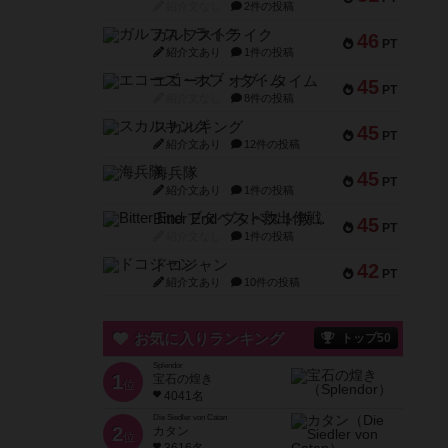
紹介文なし
2件の投稿
ガルフストライク
46
PT
紹介文あり
1件の投稿
エコーズ・オブ・タイム
45
PT
紹介文なし
8件の投稿
スカルキング
45
PT
紹介文あり
12件の投稿
海兵隊
45
PT
紹介文あり
1件の投稿
Bitter End ブタペスト救出作戦
45
PT
紹介文なし
1件の投稿
ドコジャン
42
PT
紹介文あり
10件の投稿
お気に入りランキング
トップ50
Splendor
1
宝石の煌き
位
4041名
Die Siedler von Catan
2
カタン
位