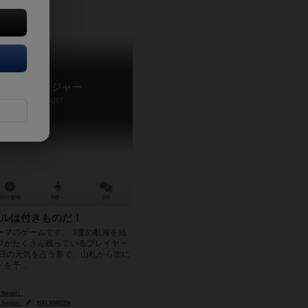
ルーマネージャー
Crew Manager
20分前後
8歳～
0件
ルは付きものだ！
ーマのゲームです。 3度の航海を経
プがたくさん残っているプレイヤー
明日の天気を占う形で、山札から次に
予...
Sorazi）
Sorazi）
HAL10WEEN