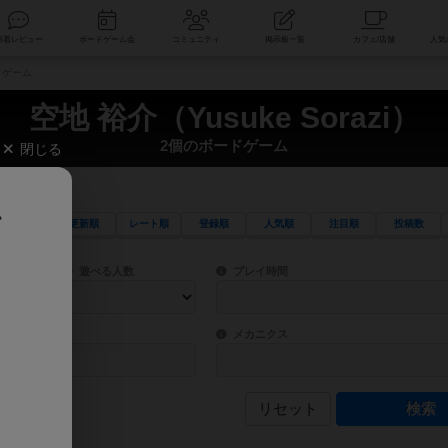
索
新着レビュー
ボードゲーム会
コミュニティ
掲示板一覧
ードゲーム
空地 裕介（Yusuke Sorazi）
2個のボードゲーム
閉じる
、
更新順
レート順
登録順
人気順
注目順
投稿数
ワード検索ができます。
検索できます。
プレイ対象人数に含まれるボードゲームを指定します。
目安となる所要時間を指定することができ
遊べる人数
プレイ時間
物などモチーフ・ストーリーを指定することができます。直感的にゲームシステムを理解
ゲーム性を構成するコアシステムです。主
バー
メカニクス
リセット