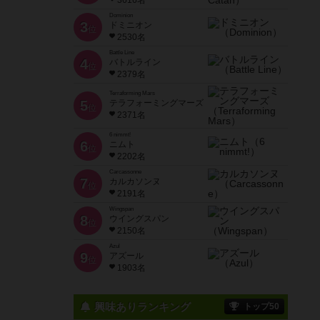
3616名
Dominion
3
ドミニオン
位
2530名
Battle Line
4
バトルライン
位
2379名
Terraforming Mars
5
テラフォーミングマーズ
位
2371名
6 nimmt!
6
ニムト
位
2202名
Carcassonne
7
カルカソンヌ
位
2191名
Wingspan
8
ウイングスパン
位
2150名
Azul
9
アズール
位
1903名
興味ありランキング
トップ50