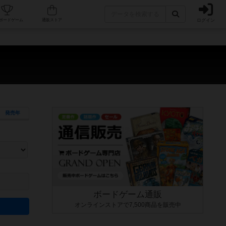
ログイン
カフェ/店舗
人気ボードゲーム
通販ストア
発売年
ます。マニュアルを読む時間や参加者へのルール説明時間は含まれていないため、初めて遊
できるよう、中世ファンタジー・クッキング・海賊同士の対決など、ゲームコンセプトを絞
にボードゲームに慣れている方向けの絞込機能です。例えば「ダイスロール」はランダム値
ボードゲーム通販
オンラインストアで7,500商品を販売中