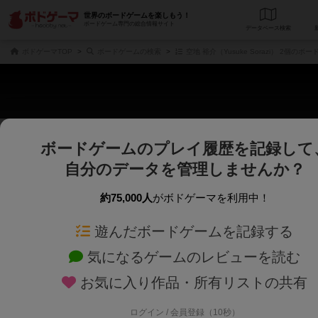
世界のボードゲームを楽しもう！
ボードゲーム専門の総合情報サイト
データベース
検
ボドゲーマTOP
ボードゲームの検索
空地 裕介（Yusuke Sorazi） 2個のボ
ボードゲームのプレイ履歴を記録して
さくさく表示
じっくり表示
自分のデータを管理しませんか？
商品名、商品説明文、デザイナー名、テーマ名、メカニクス名を対象にフリー
ゲームデザイナー名を指定して
フリーワード
ゲームデザイナー
約75,000人
がボドゲーマを利用中！
遊んだボードゲームを記録する
対象年齢を指定します。
世界観や登場人
対象年齢
テーマ/フレー
気になるゲームのレビューを読む
お気に入り作品・所有リストの共有
ログイン / 会員登録（10秒）