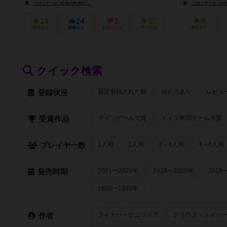
コロンアーク（COLON ARC）
コロンアーク（COL
14
24
3
31
4
興味あり
経験あり
お気に入り
持ってる
興味あり
クイック検索
最近登録された順
紹介文あり
レビュ
登録状況
ドイツゲーム大賞
ドイツ年間ゲーム大賞
受賞作品
1人用
2人用
3～4人用
4～8人用
プレイヤー数
2021〜2022年
2019〜2020年
2016
発売時期
1950〜1980年
ライナー・クニツィア
クラウス・トイバ
作者