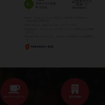
7 Wonders
9
世界の七不思議
位
1920名
※Apple、Apple のロゴ は、米国および他の国々で登録された
Apple Inc.の商標です。
※App Store は、Apple Inc.のサービスマークです。
※Android は、グーグル インコーポレイテッドの商標または登録商
標です。
※Google Play とそのロゴは、Google Inc.の商標または登録商標で
す。
ボードゲームカフェ
運営者情報