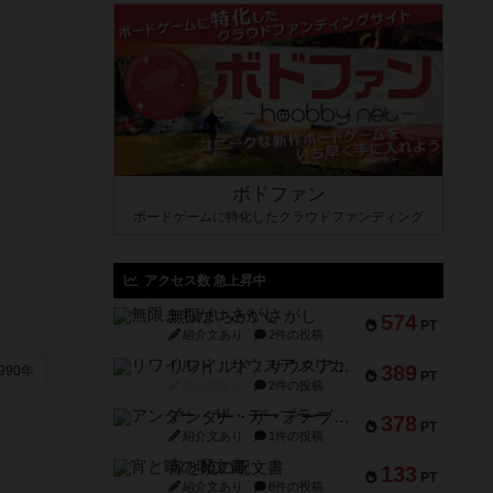
ボドファン
ボードゲームに特化したクラウドファンディング
アクセス数 急上昇中
無限まちがいさがし
574
PT
紹介文あり
2件の投稿
リワイルド：サウスアメリカ
389
990年
PT
紹介文なし
2件の投稿
アンダー・ザ・テーブラー
378
PT
紹介文あり
1件の投稿
宵と暁の呪文書
133
PT
紹介文あり
8件の投稿