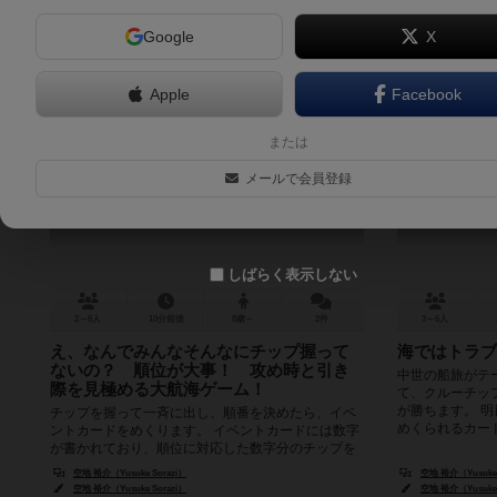
Google
X
Apple
Facebook
ボン・ヴォヤージュ
ク
または
Bon Voyage
メールで会員登録
しばらく表示しない
2～6人
10分前後
8歳～
2件
3～6人
え、なんでみんなそんなにチップ握って
海ではトラブ
ないの？ 順位が大事！ 攻め時と引き
中世の船旅がテ
際を見極める大航海ゲーム！
て、クルーチッ
が勝ちます。 
チップを握って一斉に出し、順番を決めたら、イベ
めくられるカードを
ントカードをめくります。 イベントカードには数字
が書かれており、順位に対応した数字分のチップを
支払います。 『寄港』というカ...
空地 裕介（Yusuke Sorazi）
空地 裕介（Yusuke 
空地 裕介（Yusuke Sorazi）
空地 裕介（Yusuke 