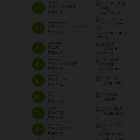
SCYTHE
1
サイズ -大鎌戦役-
位
2415名
Terraforming Mars
2
テラフォーミングマーズ
位
2395名
Stone Garden
3
枯山水
位
2280名
Viticulture
4
ワイナリーの四季
位
2273名
Agricola
5
アグリコラ
位
2120名
Azul
6
アズール
位
2034名
Splendor
7
宝石の煌き
位
2030名
Wingspan
8
ウイングスパン
位
2006名