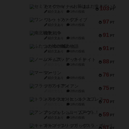
セミファイナル ～お前はまだ生きている～
103
PT
紹介文あり
1件の投稿
ワン・トゥ・ファイブ
97
PT
紹介文あり
1件の投稿
南北戦争
91
PT
紹介文あり
1件の投稿
ふたつの城の物語
91
PT
紹介文あり
6件の投稿
ノームズ・アット・ナイト
88
PT
紹介文なし
1件の投稿
マーリン
76
PT
紹介文あり
6件の投稿
フラットアイアン
75
PT
紹介文なし
2件の投稿
トランスオリエント・エクスプレス
70
PT
紹介文なし
1件の投稿
アンブッシュ！：ムーブアウト！
59
PT
紹介文あり
1件の投稿
キャプテン・フリップ：イスラ・ボンバ
51
PT