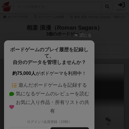
ログイン
ボドゲーマTOP
ボードゲームの検索
相楽 浪漫（Roman Sagara） 3個のボ
相楽 浪漫（Roman Sagara）
3個のボードゲーム
閉じる
ボードゲームのプレイ履歴を記録し
検索メニュー
て、
自分のデータを管理しませんか？
約75,000人
がボドゲーマを利用中！
遊んだボードゲームを記録する
むずかしりとり
気になるゲームのレビューを読む
Muzuka Shiritori
お気に入り作品・所有リストの共
有
ログイン / 会員登録（10秒）
2～7人
20～50分
10歳～
0件