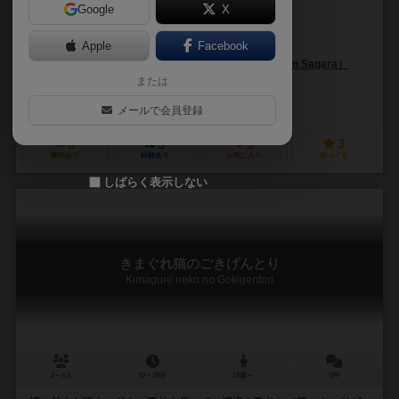
Google
X
作品説明文の編集者を募集中
Apple
Facebook
三品 創壱（Issei Mishina）
相楽 浪漫（Roman Sagara）
または
三品 創壱（Issei Mishina）
ありある（AriAru）
メールで会員登録
0
3
1
3
興味あり
経験あり
お気に入り
持ってる
しばらく表示しない
きまぐれ猫のごきげんとり
Kimagure neko no Gokigentori
2～4人
10～30分
13歳～
0件