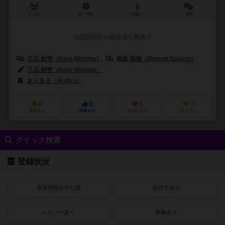
2～4人
15～25分
10歳～
0件
作品説明文の編集者を募集中
三品 創壱（Issei Mishina）
相楽 浪漫（Roman Sagara）
三品 創壱（Issei Mishina）
ありある（AriAru）
0
0
0
3
興味あり
経験あり
お気に入り
持ってる
クイック検索
登録状況
最近登録された順
紹介文あり
レビューあり
画像あり