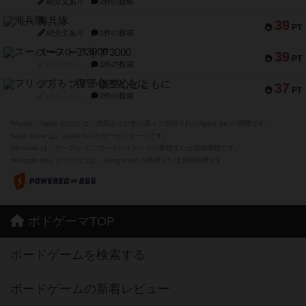
紹介文あり
2件の投稿
海兵隊
39
PT
紹介文あり
1件の投稿
スーパーストア3000
39
PT
紹介文なし
1件の投稿
フリップ７：復讐心とともに
37
PT
紹介文なし
2件の投稿
※Apple、Apple のロゴ は、米国および他の国々で登録されたApple Inc.の商標です。
※App Store は、Apple Inc.のサービスマークです。
※Android は、グーグル インコーポレイテッドの商標または登録商標です。
※Google Play とそのロゴは、Google Inc.の商標または登録商標です。
ボドゲーマTOP
ボードゲームを検索する
ボードゲームの新着レビュー