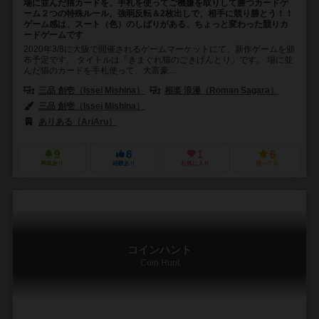
場に並んだ猫カードを、手札を使ってご機嫌を取りして勝つカードゲ
ーム２つの特殊ルール。強弱反転＆2枚出しで、相手に競り勝とう！！
ゲーム感は、スート（色）のしばりがある、ちょっと変わった競りカ
ードゲームです
2020年3/8に大阪で開催されるゲームマーケットにて、新作ゲームを頒
布予定です。 タイトルは「きまぐれ猫のごきげんとり」です。 場に並
んだ猫のカードを手札使って、大富豪...
三品 創壱（Issei Mishina）
相楽 浪漫（Roman Sagara）
三品 創壱（Issei Mishina）
ありある（AriAru）
9
8
1
6
興味あり
経験あり
お気に入り
持ってる
コインハント
Coin Hunt