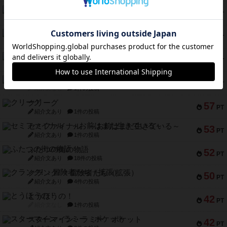
南北戦争
79
PT
紹介文あり
1件の投稿
キャプテン・フリップ：イスラ・ボンバ
72
PT
紹介文なし
2件の投稿
メメントオンラインタクティクス
70
PT
紹介文あり
4件の投稿
パーミッド
68
PT
紹介文なし
1件の投稿
クリーグ
57
PT
紹介文あり
1件の投稿
セミファイナル ～お前はまだ生きている～
53
PT
紹介文あり
1件の投稿
ふたつの街の物語
52
PT
紹介文あり
18件の投稿
クランク! ：冒険者たち（拡張）
50
PT
紹介文あり
4件の投稿
とうほうの！
42
PT
紹介文なし
1件の投稿
スターマイン・ラミー ポケット
42
PT