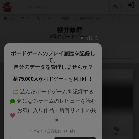
ログイン
ボドゲーマTOP
ボードゲームの検索
櫻井修磨 2個のボードゲーム
櫻井修磨
2個のボードゲーム
閉じる
ボードゲームのプレイ履歴を記録し
検索メニュー
て、
自分のデータを管理しませんか？
約75,000人
がボドゲーマを利用中！
遊んだボードゲームを記録する
ナベブギョー
気になるゲームのレビューを読む
Nabe-Bugyo
6.1
お気に入り作品・所有リストの共
有
ログイン / 会員登録（10秒）
1～4人
1～30分
6歳～
3件