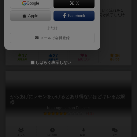
Google
X
その箸で、誰よりも早く鍋を取り分けろ――！
鍋の中の具材を箸で取り出す→お客さんに提供する、という流れを１
分間ひたすら繰り返すアクションゲーム。 制限時間１分が終了した時
Apple
Facebook
点で得点が一番多い人の勝利。 参加者全員が一...
または
uoon
櫻井 修磨（Shuma Sakurai）
ノウトミ
メールで会員登録
uoon
17
27
5
36
興味あり
経験あり
お気に入り
持ってる
しばらく表示しない
からあげにレモンをかけるとあり得ないほどキレるお嬢
様
Kala-age Lemon Princess
6.2
4～7人
10～60分
12歳～
3件