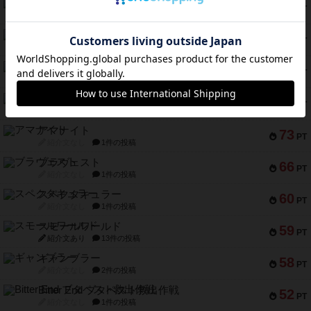
テンプテーション
79
PT
紹介文なし
2件の投稿
インドネシア
78
PT
紹介文あり
2件の投稿
宵と暁の呪文書
75
PT
紹介文あり
8件の投稿
リスボン・トラム 28
73
PT
紹介文あり
9件の投稿
アマナイト
73
PT
紹介文なし
1件の投稿
ブラヴェスト
66
PT
紹介文なし
1件の投稿
スペクタキュラー
60
PT
紹介文なし
1件の投稿
スモールワールド
59
PT
紹介文あり
13件の投稿
ギャンブラー
58
PT
紹介文なし
2件の投稿
Bitter End ブタペスト救出作戦
52
PT
紹介文なし
1件の投稿