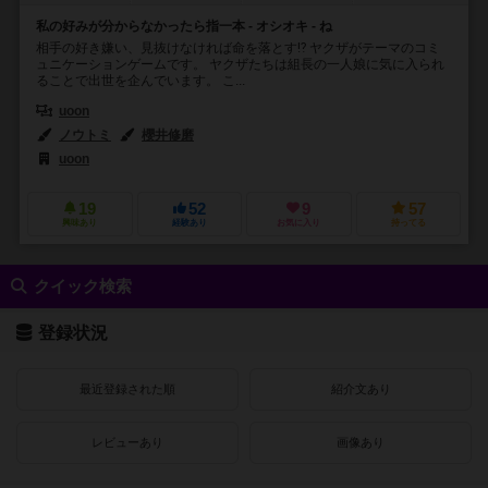
私の好みが分からなかったら指一本 - オシオキ - ね
相手の好き嫌い、見抜けなければ命を落とす⁉ ヤクザがテーマのコミ
ュニケーションゲームです。 ヤクザたちは組長の一人娘に気に入られ
ることで出世を企んでいます。 こ...
uoon
ノウトミ
櫻井修磨
uoon
19
52
9
57
興味あり
経験あり
お気に入り
持ってる
クイック検索
登録状況
最近登録された順
紹介文あり
レビューあり
画像あり