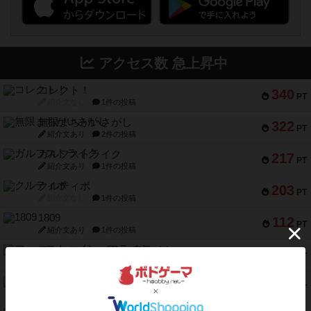
アクセス数 急上昇中
コレクト！
340
PT
紹介文なし
1件の投稿
無限まちがいさがし
322
PT
紹介文あり
2件の投稿
ガルフストライク
217
PT
紹介文あり
1件の投稿
クルティボ
203
PT
紹介文なし
1件の投稿
1809
112
PT
紹介文あり
1件の投稿
ファースト・イン・フライト
108
PT
紹介文あり
3件の投稿
モズビ－ズ・レイダ－ズ
94
PT
紹介文あり
1件の投稿