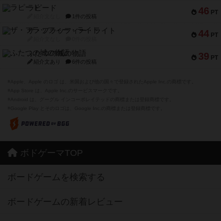
ラピード
46
PT
紹介文なし
1件の投稿
ザ・フラッフィー・ライト
44
PT
紹介文なし
0件の投稿
ふたつの城の物語
39
PT
紹介文あり
6件の投稿
※Apple、Apple のロゴ は、米国および他の国々で登録されたApple Inc.の商標です。
※App Store は、Apple Inc.のサービスマークです。
※Android は、グーグル インコーポレイテッドの商標または登録商標です。
※Google Play とそのロゴは、Google Inc.の商標または登録商標です。
ボドゲーマTOP
ボードゲームを検索する
ボードゲームの新着レビュー