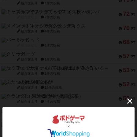
PT
紹介文あり
1件の投稿
キャプテン・フリップ：イスラ・ボンバ
72
PT
紹介文なし
2件の投稿
メメントオンラインタクティクス
70
PT
紹介文あり
4件の投稿
パーミッド
68
PT
紹介文なし
1件の投稿
クリーグ
57
PT
紹介文あり
1件の投稿
セミファイナル ～お前はまだ生きている～
53
PT
紹介文あり
1件の投稿
ふたつの街の物語
52
PT
紹介文あり
18件の投稿
クランク! ：冒険者たち（拡張）
50
PT
紹介文あり
4件の投稿
とうほうの！
42
PT
紹介文なし
1件の投稿
スターマイン・ラミー ポケット
42
PT
紹介文あり
2件の投稿