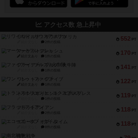
アクセス数 急上昇中
リワイルド：サウスアメリカ
552
PT
紹介文なし
2件の投稿
マーケットフレッシュ
170
PT
紹介文あり
1件の投稿
ファイアー・ブルズ / 火牛陣
141
PT
紹介文なし
1件の投稿
ワン・トゥ・ファイブ
122
PT
紹介文あり
1件の投稿
トランスオリエント・エクスプレス
119
PT
紹介文なし
1件の投稿
フラットアイアン
118
PT
紹介文なし
2件の投稿
エコーズ・オブ・タイム
118
PT
紹介文なし
8件の投稿
南北戦争
79