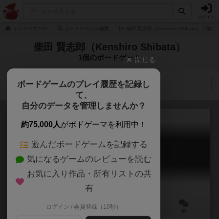
ログイン
ボドゲーマTOP
ボードゲームの検索
柴田 賢志郎（Kenshiro Shibata） 1
柴田 賢志郎（Kenshiro Shibata）
1個のボードゲーム
閉じる
ボードゲームのプレイ履歴を記録し
検索メニュー
て、
自分のデータを管理しませんか？
約75,000人
がボドゲーマを利用中！
遊んだボードゲームを記録する
惑星バトルNo.1
気になるゲームのレビューを読む
Planet Battle Number One
6.3
お気に入り作品・所有リストの共
有
ログイン / 会員登録（10秒）
2～4人
15～30分
8歳～
4件