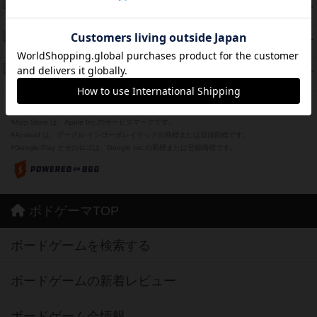
海兵隊
39
PT
紹介文あり
1件の投稿
スーパーストア3000
39
PT
紹介文なし
1件の投稿
フリップ７：復讐心とともに
37
PT
紹介文なし
2件の投稿
※Apple、Apple のロゴ は、米国および他の国々で登録されたApple Inc.の商標です。
※App Store は、Apple Inc.のサービスマークです。
※Android は、グーグル インコーポレイテッドの商標または登録商標です。
※Google Play とそのロゴは、Google Inc.の商標または登録商標です。
ボドゲーマTOP
ボードゲームを検索する
ボードゲームの新着レビュー
ボードゲーム会情報