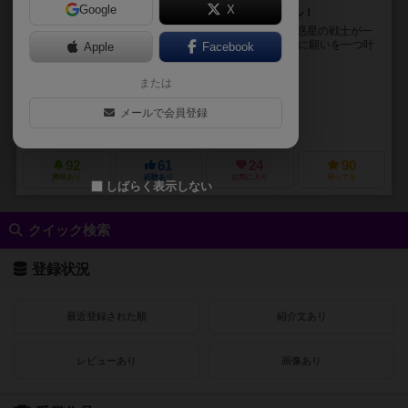
Google
X
簡単ルールでサクッと楽しめる惑星代表バトルロイヤル！
■ 概要 惑星「ナグリアイ」に集められた戦士達。 どの惑星の戦士が一
番強いのか、 神がバトルロイヤルを開催！ 優勝者は神に願いを一つ叶
Apple
Facebook
えてもらえる！ サイコロに...
または
シュンロイド（SHUNROID）
シュンロイド（SHUNROID）
柴田 賢志郎（Kenshiro Shibata）
メールで会員登録
シュンロイド（SHUNROID）
92
61
24
90
興味あり
経験あり
お気に入り
持ってる
しばらく表示しない
クイック検索
登録状況
最近登録された順
紹介文あり
レビューあり
画像あり