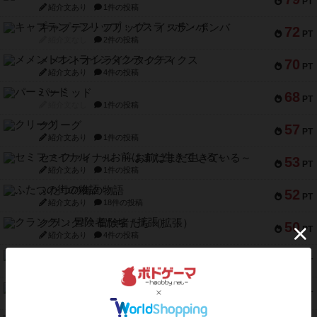
PT
紹介文あり
1件の投稿
キャプテン・フリップ：イスラ・ボンバ
72
PT
紹介文なし
2件の投稿
メメントオンラインタクティクス
70
PT
紹介文あり
4件の投稿
パーミッド
68
PT
紹介文なし
1件の投稿
クリーグ
57
PT
紹介文あり
1件の投稿
セミファイナル ～お前はまだ生きている～
53
PT
紹介文あり
1件の投稿
ふたつの街の物語
52
PT
紹介文あり
18件の投稿
クランク! ：冒険者たち（拡張）
50
PT
紹介文あり
4件の投稿
とうほうの！
42
PT
紹介文なし
1件の投稿
スターマイン・ラミー ポケット
42
PT
紹介文あり
2件の投稿