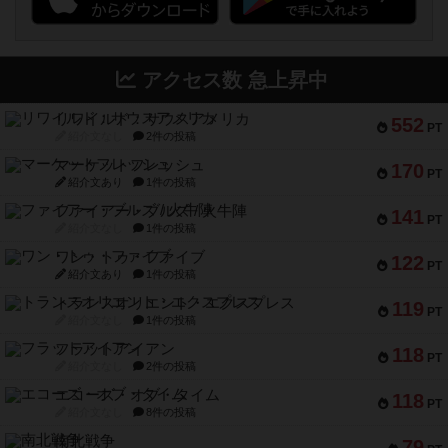
アクセス数 急上昇中
リワイルド：サウスアメリカ
552
PT
紹介文なし
2件の投稿
マーケットフレッシュ
170
PT
紹介文あり
1件の投稿
ファイアー・ブルズ / 火牛陣
141
PT
紹介文なし
1件の投稿
ワン・トゥ・ファイブ
122
PT
紹介文あり
1件の投稿
トランスオリエント・エクスプレス
119
PT
紹介文なし
1件の投稿
フラットアイアン
118
PT
紹介文なし
2件の投稿
エコーズ・オブ・タイム
118
PT
紹介文なし
8件の投稿
南北戦争
79