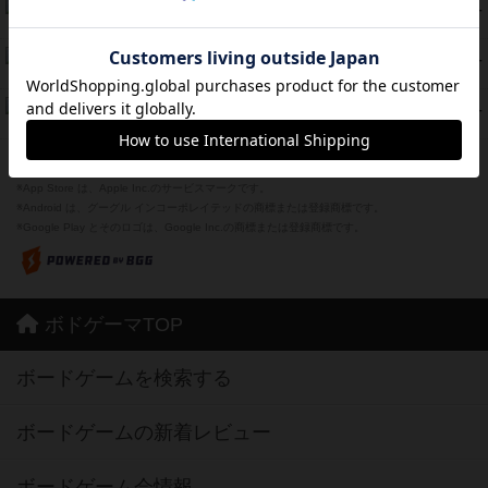
海兵隊
39
PT
紹介文あり
1件の投稿
スーパーストア3000
39
PT
紹介文なし
1件の投稿
フリップ７：復讐心とともに
37
PT
紹介文なし
2件の投稿
※Apple、Apple のロゴ は、米国および他の国々で登録されたApple Inc.の商標です。
※App Store は、Apple Inc.のサービスマークです。
※Android は、グーグル インコーポレイテッドの商標または登録商標です。
※Google Play とそのロゴは、Google Inc.の商標または登録商標です。
ボドゲーマTOP
ボードゲームを検索する
ボードゲームの新着レビュー
ボードゲーム会情報