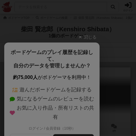
ログイン
ボドゲーマTOP
ボードゲームの検索
柴田 賢志郎（Kenshiro Shibata） 1
柴田 賢志郎（Kenshiro Shibata）
1個のボードゲーム
閉じる
ボードゲームのプレイ履歴を記録し
検索メニュー
て、
自分のデータを管理しませんか？
約75,000人
がボドゲーマを利用中！
遊んだボードゲームを記録する
惑星バトルNo.1
気になるゲームのレビューを読む
Planet Battle Number One
6.3
お気に入り作品・所有リストの共
有
ログイン / 会員登録（10秒）
2～4人
15～30分
8歳～
4件