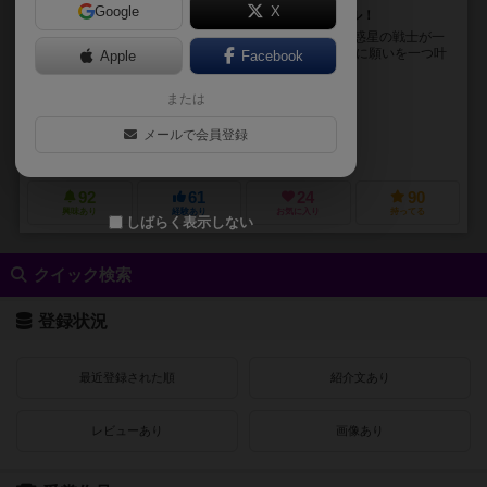
Google
X
簡単ルールでサクッと楽しめる惑星代表バトルロイヤル！
■ 概要 惑星「ナグリアイ」に集められた戦士達。 どの惑星の戦士が一
番強いのか、 神がバトルロイヤルを開催！ 優勝者は神に願いを一つ叶
Apple
Facebook
えてもらえる！ サイコロに...
または
シュンロイド（SHUNROID）
シュンロイド（SHUNROID）
柴田 賢志郎（Kenshiro Shibata）
メールで会員登録
シュンロイド（SHUNROID）
92
61
24
90
興味あり
経験あり
お気に入り
持ってる
しばらく表示しない
クイック検索
登録状況
最近登録された順
紹介文あり
レビューあり
画像あり