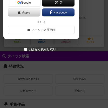
Google
X
作品説明文の編集者を募集中
Apple
Facebook
ガラダー（Galladur）
アンリ・ピム（Henri Pym）
または
レミ・ファージョー（Rémi Farjaud）
アンカナ（Ankama）
CMONリミテッド（CMON Limited）
フ
メールで会員登録
4
6
3
7
興味あり
経験あり
お気に入り
持ってる
しばらく表示しない
クイック検索
登録状況
最近登録された順
紹介文あり
レビューあり
画像あり
受賞作品