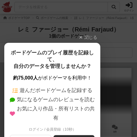
ログイン
ボドゲーマTOP
ボードゲームの検索
レミ ファージョー（Rémi Farjaud） 
レミ ファージョー（Rémi Farjaud）
1個のボードゲーム
閉じる
ボードゲームのプレイ履歴を記録し
検索メニュー
て、
自分のデータを管理しませんか？
約75,000人
がボドゲーマを利用中！
遊んだボードゲームを記録する
ギャングラッシュ
気になるゲームのレビューを読む
Gang Rush Breakout
お気に入り作品・所有リストの共
有
ログイン / 会員登録（10秒）
3～5人
45分前後
10歳～
0件