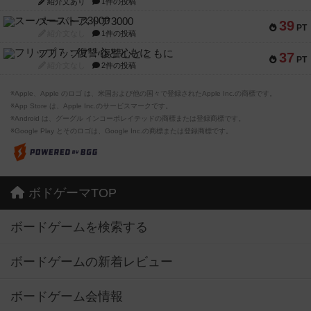
紹介文あり
1件の投稿
スーパーストア3000
39
PT
紹介文なし
1件の投稿
フリップ７：復讐心とともに
37
PT
紹介文なし
2件の投稿
※Apple、Apple のロゴ は、米国および他の国々で登録されたApple Inc.の商標です。
※App Store は、Apple Inc.のサービスマークです。
※Android は、グーグル インコーポレイテッドの商標または登録商標です。
※Google Play とそのロゴは、Google Inc.の商標または登録商標です。
ボドゲーマTOP
ボードゲームを検索する
ボードゲームの新着レビュー
ボードゲーム会情報