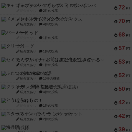
キャプテン・フリップ：イスラ・ボンバ
72
PT
紹介文なし
2件の投稿
メメントオンラインタクティクス
70
PT
紹介文あり
4件の投稿
パーミッド
68
PT
紹介文なし
1件の投稿
クリーグ
57
PT
紹介文あり
1件の投稿
セミファイナル ～お前はまだ生きている～
53
PT
紹介文あり
1件の投稿
ふたつの街の物語
52
PT
紹介文あり
18件の投稿
クランク! ：冒険者たち（拡張）
50
PT
紹介文あり
4件の投稿
とうほうの！
42
PT
紹介文なし
1件の投稿
スターマイン・ラミー ポケット
42
PT
紹介文あり
2件の投稿
海兵隊
39
PT