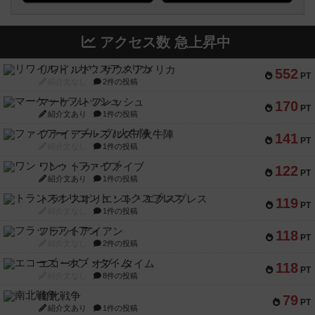
アクセス数 急上昇中
リワイルド：サウスアメリカ
552
PT
紹介文なし
2件の投稿
マーケットフレッシュ
170
PT
紹介文あり
1件の投稿
ファイアー・ブルズ / 火牛陣
141
PT
紹介文なし
1件の投稿
ワン・トゥ・ファイブ
122
PT
紹介文あり
1件の投稿
トランスオリエント・エクスプレス
119
PT
紹介文なし
1件の投稿
フラットアイアン
118
PT
紹介文なし
2件の投稿
エコーズ・オブ・タイム
118
PT
紹介文なし
8件の投稿
南北戦争
79
PT
紹介文あり
1件の投稿