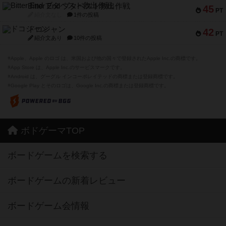
Bitter End ブタペスト救出作戦
45
PT
紹介文なし
1件の投稿
ドコジャン
42
PT
紹介文あり
10件の投稿
※Apple、Apple のロゴ は、米国および他の国々で登録されたApple Inc.の商標です。
※App Store は、Apple Inc.のサービスマークです。
※Android は、グーグル インコーポレイテッドの商標または登録商標です。
※Google Play とそのロゴは、Google Inc.の商標または登録商標です。
ボドゲーマTOP
ボードゲームを検索する
ボードゲームの新着レビュー
ボードゲーム会情報