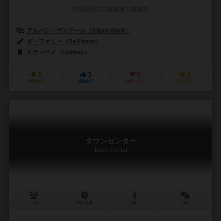
作品説明文の編集者を募集中
アルバン・ヴィアール（Alban Viard）
ダ・ファニー（Da-Fanny）
ルディベイ（Ludibay）
2
3
0
2
興味あり
経験あり
お気に入り
持ってる
タウンセンター
Town Center
2～4人
30分前後
12歳～
0件