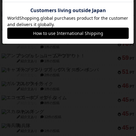
88
PT
紹介文なし
1件の投稿
マーリン
76
PT
紹介文あり
6件の投稿
フラットアイアン
75
PT
紹介文なし
2件の投稿
トランスオリエント・エクスプレス
70
PT
紹介文なし
1件の投稿
アンブッシュ！：ムーブアウト！
59
PT
紹介文あり
1件の投稿
キャプテン・フリップ：イスラ・ボンバ
51
PT
紹介文なし
2件の投稿
ガルフストライク
46
PT
紹介文あり
1件の投稿
エコーズ・オブ・タイム
45
PT
紹介文なし
8件の投稿
スカルキング
45
PT
紹介文あり
12件の投稿
海兵隊
45
PT
紹介文あり
1件の投稿