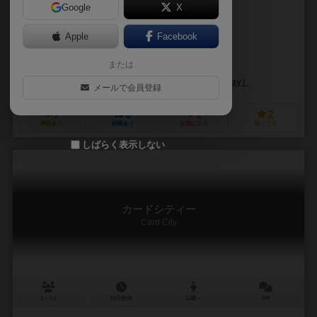
Google
X
作品説明文の編集者を募集中
Apple
Facebook
アルバン・ヴィアール（Alban Viard）
または
トッド・サンダース（Todd Sanders）
AoSチーム（AoS Team）
ルディベイ（Ludibay）
メールで会員登録
7
6
1
2
興味あり
経験あり
お気に入り
持ってる
しばらく表示しない
カードシティー
Card City
1～4人
30分前後
12歳～
0件