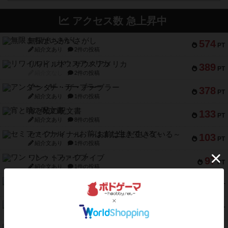
アクセス数 急上昇中
無限まちがいさがし
574
PT
紹介文あり
2件の投稿
リワイルド：サウスアメリカ
389
PT
紹介文なし
2件の投稿
アンダー・ザ・テーブラー
378
PT
紹介文あり
1件の投稿
宵と暁の呪文書
133
PT
紹介文あり
8件の投稿
セミファイナル ～お前はまだ生きている～
103
PT
紹介文あり
1件の投稿
ワン・トゥ・ファイブ
97
PT
紹介文あり
1件の投稿
南北戦争
91
PT
紹介文あり
1件の投稿
ふたつの城の物語
91
PT
紹介文あり
6件の投稿
ノームズ・アット・ナイト