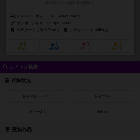
作品説明文の編集者を募集中
アルバン・ヴィアール（Alban Viard）
サンポ・シキオ（Sampo Sikiö）
アルバン・ヴィアール（Alban Via
AoSチーム（AoS Team）
ルディベイ（Ludibay）
5
3
0
3
興味あり
経験あり
お気に入り
持ってる
クイック検索
登録状況
最近登録された順
紹介文あり
レビューあり
画像あり
受賞作品