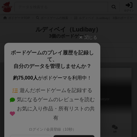
ログイン
ボドゲーマTOP
ボードゲームの検索
ルディベイ（Ludibay） 3個のボードゲー
ルディベイ（Ludibay）
3個のボードゲーム
閉じる
ボードゲームのプレイ履歴を記録し
検索メニュー
て、
自分のデータを管理しませんか？
約75,000人
がボドゲーマを利用中！
遊んだボードゲームを記録する
蒸気の時代：火星
気になるゲームのレビューを読む
Age of Steam Expansion: Mars – Global Surveyor
お気に入り作品・所有リストの共
有
ログイン / 会員登録（10秒）
4人用
180分前後
12歳～
0件